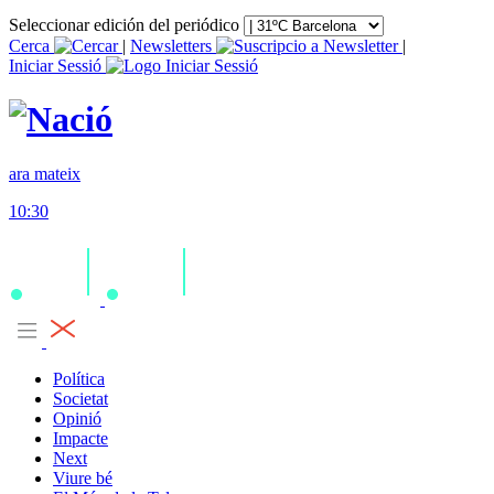
Seleccionar edición del periódico
Cerca
|
Newsletters
|
Iniciar Sessió
ara mateix
10:30
Política
Societat
Opinió
Impacte
Next
Viure bé