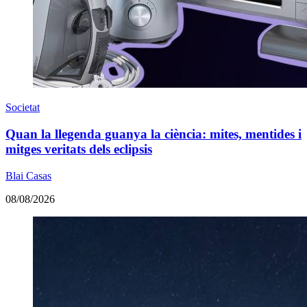
Societat
Quan la llegenda guanya la ciència: mites, mentides i
mitges veritats dels eclipsis
Blai Casas
08/08/2026