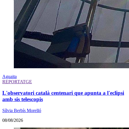
Aguaita
REPORTATGE
L'observatori català centenari que apunta a l'eclipsi
amb sis telescopis
Sílvia Berbís Morelló
08/08/2026