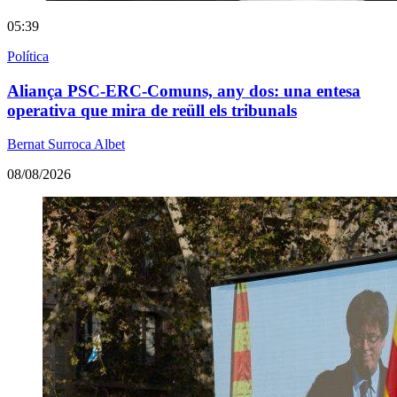
05:39
Política
Aliança PSC-ERC-Comuns, any dos: una entesa
operativa que mira de reüll els tribunals
Bernat Surroca Albet
08/08/2026