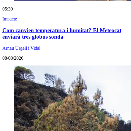
05:39
Impacte
Com canvien temperatura i humitat? El Meteocat
enviarà tres globus sonda
Arnau Urgell i Vidal
08/08/2026