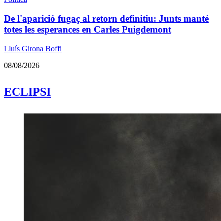
De l'aparició fugaç al retorn definitiu: Junts manté
totes les esperances en Carles Puigdemont
Lluís Girona Boffi
08/08/2026
ECLIPSI