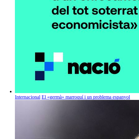
Internacional
El «germà» marroquí i un problema espanyol