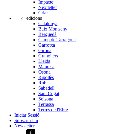
Impacte
Nextletter
Criar
edicions
Catalunya
Baix Montseny
Berguedà
Camp de Tarragona
Garrotxa
Girona
Granollers
Lleida
Manresa
Osona
Ripollès
Rubí
Sabadell
Sant Cugat
Solsona
Terrassa
Terres de l'Ebre
Iniciar Sessió
Subscriu-t'hi
Newsletter