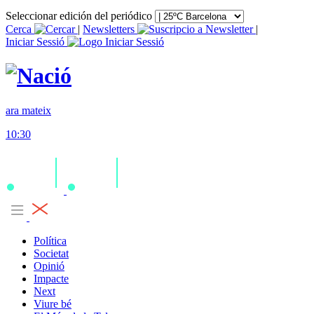
Seleccionar edición del periódico
Cerca
|
Newsletters
|
Iniciar Sessió
ara mateix
10:30
Política
Societat
Opinió
Impacte
Next
Viure bé