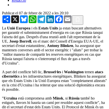
Redacció
Publicat el 07 de febrer de 2022 a les 20:10
Share
X
Bluesky
WhatsApp
Telegram
LinkedIn
Facebook
Email
La
Unió Europea
i els
Estats Units
ja estan buscant alternatives
per garantir el subministrament d'energia en cas que Rússia tanqui
l'aixeta del gas. Després d'una reunió amb l'alt representant de la
UE,
Josep Borrell
, en el marc del Consell d'Energia EUA-UE, el
secretari d'estat estatunidenc,
Antony Blinken
, ha assegurat que
mantenen converses amb el sector energètic i "aliats" per trobar la
"millor manera de compartir les reserves energètiques en cas que
Rússia tanqui l'aixeta o s'interrompi el flux de gas a través
d'Ucraïna".
A part del conflicte bèl·lic,
Brussel·les
i
Washington
temen
atacs
cibernètics
a les infraestructures energètiques. Blinken ha assegurat
que els Estats Units i la Unió Europea estan "completament alineats"
en la crisi d'Ucraïna i ha reiterat que una solució diplomàtica encara
és possible.
"
Ucraïna
està compromesa amb
Minsk
, si
Rússia
també ho
estigués, llavors hi hauria un camí per resoldre aquest conflicte", ha
dit el secretari d'estat dels Estats Units. El Protocol de Minsk és un