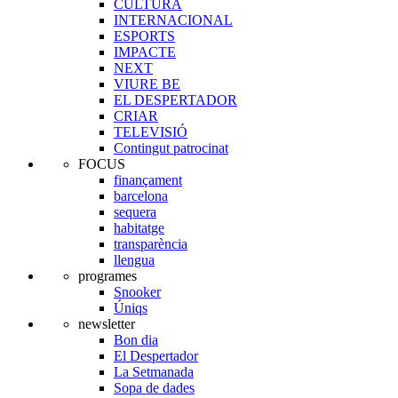
CULTURA
INTERNACIONAL
ESPORTS
IMPACTE
NEXT
VIURE BE
EL DESPERTADOR
CRIAR
TELEVISIÓ
Contingut patrocinat
FOCUS
finançament
barcelona
sequera
habitatge
transparència
llengua
programes
Snooker
Úniqs
newsletter
Bon dia
El Despertador
La Setmanada
Sopa de dades