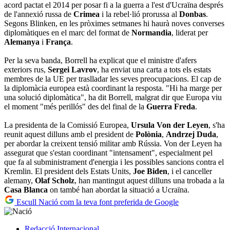
acord pactat el 2014 per posar fi a la guerra a l'est d'Ucraïna després
de l'annexió russa de
Crimea
i la rebel·lió prorussa al
Donbas
.
Segons Blinken, en les pròximes setmanes hi haurà noves converses
diplomàtiques en el marc del format de
Normandia
, liderat per
Alemanya
i
França
.
Per la seva banda, Borrell ha explicat que el ministre d'afers
exteriors rus,
Sergei Lavrov
, ha enviat una carta a tots els estats
membres de la UE per traslladar les seves preocupacions. El cap de
la diplomàcia europea està coordinant la resposta. "Hi ha marge per
una solució diplomàtica", ha dit Borrell, malgrat dir que Europa viu
el moment "més perillós" des del final de la
Guerra Freda
.
La presidenta de la Comissió Europea,
Ursula
Von der Leyen
, s'ha
reunit aquest dilluns amb el president de
Polònia
,
Andrzej Duda
,
per abordar la creixent tensió militar amb Rússia. Von der Leyen ha
assegurat que s'estan coordinant "intensament", especialment pel
que fa al subministrament d'energia i les possibles sancions contra el
Kremlin. El president dels Estats Units,
Joe Biden
, i el canceller
alemany,
Olaf Scholz
, han mantingut aquest dilluns una trobada a la
Casa Blanca
on també han abordat la situació a Ucraïna.
Escull Nació com la teva font preferida de Google
Redacció
Internacional