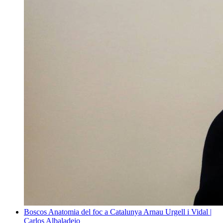
Boscos
Anatomia del foc a Catalunya
Arnau Urgell i Vidal |
Carlos Albaladejo