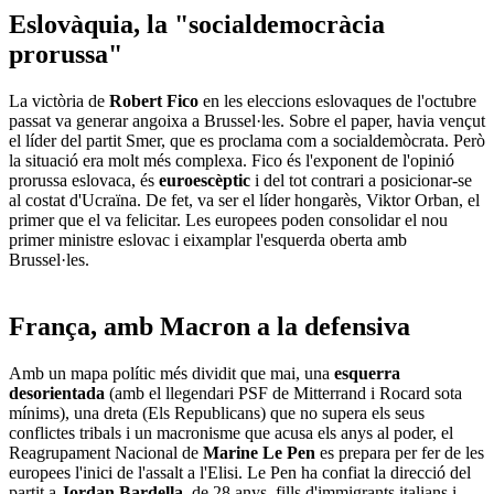
Eslovàquia, la "socialdemocràcia
prorussa"
La victòria de
Robert Fico
en les eleccions eslovaques de l'octubre
passat va generar angoixa a Brussel·les. Sobre el paper, havia vençut
el líder del partit Smer, que es proclama com a socialdemòcrata. Però
la situació era molt més complexa. Fico és l'exponent de l'opinió
prorussa eslovaca, és
euroescèptic
i del tot contrari a posicionar-se
al costat d'Ucraïna. De fet, va ser el líder hongarès, Viktor Orban, el
primer que el va felicitar. Les europees poden consolidar el nou
primer ministre eslovac i eixamplar l'esquerda oberta amb
Brussel·les.
França, amb Macron a la defensiva
Amb un mapa polític més dividit que mai, una
esquerra
desorientada
(amb el llegendari PSF de Mitterrand i Rocard sota
mínims), una dreta (Els Republicans) que no supera els seus
conflictes tribals i un macronisme que acusa els anys al poder, el
Reagrupament Nacional de
Marine Le Pen
es prepara per fer de les
europees l'inici de l'assalt a l'Elisi. Le Pen ha confiat la direcció del
partit a
Jordan Bardella
, de 28 anys, fills d'immigrants italians i