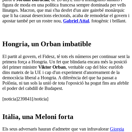
figura de moda en una política francesa sempre dominada per vells
llinatges. Macron, que mai s'ha desfet d'un aire gairebé monàrquic
que li ha causat desercions electorals, acaba de remodelar el govern i
apostar també per un rostre nou,
Gabriel Attal
,
fotogènic i brillant.
Hongria, un Orban imbatible
El partit al govern, el Fidesz, té tots els números per continuar sent la
primera força a Hongria. Un fet que blindaria encara més la posició
del primer ministre
Viktor Orban
, veritable cap del bloc euròfob
dins mateix de la UE i cap d'un experiment d'anorreament de la
democràcia liberal a Hongria. A diferència del que ha passat a
Polònia, ni tan sols la unió de tota l'oposició ha pogut fins ara afeblir
el poder del cabdill de Budapest.
[noticia]239841[/noticia]
Itàlia, una Meloni forta
Els seus adversaris hauran d'admetre que van infravalorar
Giorgia