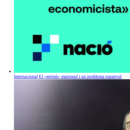
Internacional
El «germà» marroquí i un problema espanyol