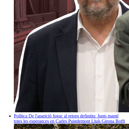
Política
De l'aparició fugaç al retorn definitiu: Junts manté
totes les esperances en Carles Puigdemont
Lluís Girona Boffi