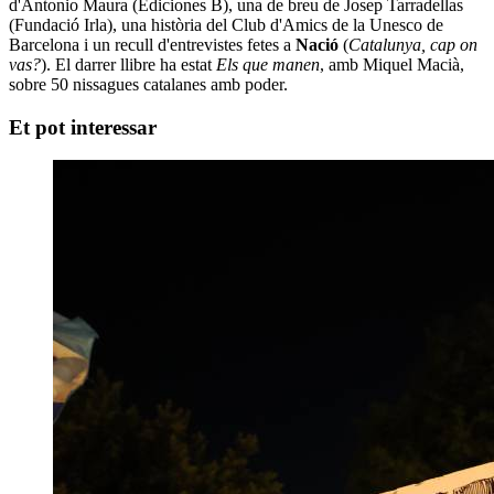
d'Antonio Maura (Ediciones B), una de breu de Josep Tarradellas
(Fundació Irla), una història del Club d'Amics de la Unesco de
Barcelona i un recull d'entrevistes fetes a
Nació
(
Catalunya, cap on
vas?
). El darrer llibre ha estat
Els que manen
, amb Miquel Macià,
sobre 50 nissagues catalanes amb poder.
Et pot interessar