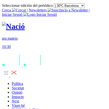
Seleccionar edición del periódico
Cerca
|
Newsletters
|
Iniciar Sessió
ara mateix
10:30
Política
Societat
Opinió
Impacte
Next
Viure bé