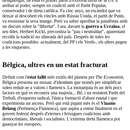
desaparegut, ha estat el primer partit d'extrema dreta de la UE a
arribar al poder, sempre en coalició amb el Partit Popular,
conservador i de dreta catòlica. Fa cinc anys, un escàndol que va
deixar al descobert els vincles amb Rússia Unida, el partit de Putin,
va erosionar la seva imatge. Però va saber aprofitar la pandèmia amb
un discurs sobre la "llibertat". I ara, davant la
guerra a Ucraïna
, el
seu líder, Herbert Kickl, preconitza la "pau i neutralitat", aparentant
recollir la tradició no alineada del país. Després de totes les
coalicions possibles -actualment, del PP i els Verds-, els ultres pugen
a les enquestes.
Bèlgica, ultres en un estat fracturat
Definit com l'
estat fallit
més exitós del planeta per
The Economist
,
Bèlgica presenta un mosaic d'identitats que només per simplificar
solen reduir-se a valons i flamencs. La monarquia és un dels pocs
factors en què es reconeix una majoria... Bé, i un resistent Partit del
Treball, d'esquerra radical, l'única formació d'abast estatal i que
experimenta un ascens. Però qui està pujant més és el
Vlaams
Belang
(Pertinença Flamenca), que aspira a entrar finalment en el
govern federal després d'eternes i feixugues coalicions amb
democristians, liberals i socialistes. L'extrema dreta flamenca pot
guanyar les europees.