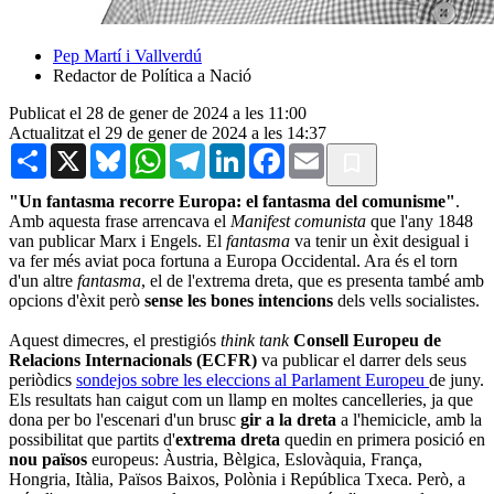
Pep Martí i Vallverdú
Redactor de Política a Nació
Publicat el 28 de gener de 2024 a les 11:00
Actualitzat el 29 de gener de 2024 a les 14:37
Share
X
Bluesky
WhatsApp
Telegram
LinkedIn
Facebook
Email
"Un fantasma recorre Europa: el fantasma del comunisme"
.
Amb aquesta frase arrencava el
Manifest comunista
que l'any 1848
van publicar Marx i Engels. El
fantasma
va tenir un èxit desigual i
va fer més aviat poca fortuna a Europa Occidental. Ara és el torn
d'un altre
fantasma
, el de l'extrema dreta, que es presenta també amb
opcions d'èxit però
sense les bones intencions
dels vells socialistes.
Aquest dimecres, el prestigiós
think tank
Consell Europeu de
Relacions Internacionals (ECFR)
va publicar el darrer dels seus
periòdics
sondejos sobre les eleccions al Parlament Europeu
de juny.
Els resultats han caigut com un llamp en moltes cancelleries, ja que
dona per bo l'escenari d'un brusc
gir a la dreta
a l'hemicicle, amb la
possibilitat que partits d'
extrema dreta
quedin en primera posició en
nou països
europeus: Àustria, Bèlgica, Eslovàquia, França,
Hongria, Itàlia, Països Baixos, Polònia i República Txeca. Però, a