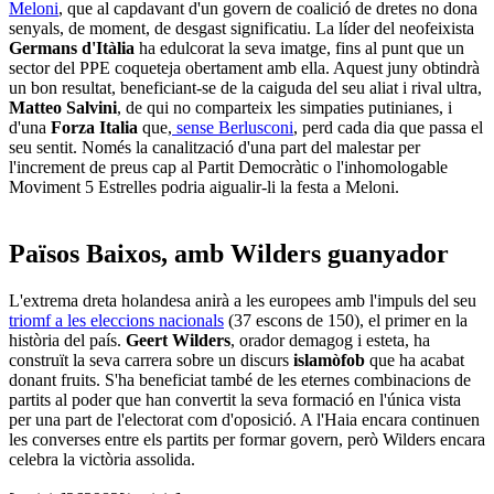
Meloni
, que al capdavant d'un govern de coalició de dretes no dona
senyals, de moment, de desgast significatiu. La líder del neofeixista
Germans d'Itàlia
ha edulcorat la seva imatge, fins al punt que un
sector del PPE coqueteja obertament amb ella. Aquest juny obtindrà
un bon resultat, beneficiant-se de la caiguda del seu aliat i rival ultra,
Matteo Salvini
, de qui no comparteix les simpaties putinianes, i
d'una
Forza Italia
que,
sense Berlusconi
, perd cada dia que passa el
seu sentit. Només la canalització d'una part del malestar per
l'increment de preus cap al Partit Democràtic o l'inhomologable
Moviment 5 Estrelles podria aigualir-li la festa a Meloni.
Països Baixos, amb Wilders guanyador
L'extrema dreta holandesa anirà a les europees amb l'impuls del seu
triomf a les eleccions nacionals
(37 escons de 150), el primer en la
història del país.
Geert Wilders
, orador demagog i esteta, ha
construït la seva carrera sobre un discurs
islamòfob
que ha acabat
donant fruits. S'ha beneficiat també de les eternes combinacions de
partits al poder que han convertit la seva formació en l'única vista
per una part de l'electorat com d'oposició. A l'Haia encara continuen
les converses entre els partits per formar govern, però Wilders encara
celebra la victòria assolida.