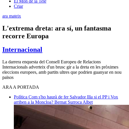
El Món de la Tele
Criar
ara mateix
L'extrema dreta: ara sí, un fantasma
recorre Europa
Internacional
La darrera enquesta del Consell Europeu de Relacions
Internacionals adverteix d'un brusc gir a la dreta en les pròximes
eleccions europees, amb partits ultres que podrien guanyar en nou
països
ARA A PORTADA
Política
Com s'ho haurà de fer Salvador Illa si el PP i Vox
arriben a la Moncloa?
Bernat Surroca Albet