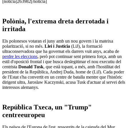
[noticia]263982[/noticia]
Polònia, l'extrema dreta derrotada i
irritada
Els polonesos votaran el juny amb un nou govern i la mateixa
polarització, si no més.
Llei i Justícia
(LiJ), la formació
ultraconservadora que ha governat els darrers vuit anys, acaba de
perdre les eleccions
, però pot continuar sent primera força, amb un
estil d'oposició frontal i que busca deslegitimar el nou executiu del
centrista
Donald Tusk
, que està topant, a més, amb l'hostilitat del
president de la República, Andrej Duda, home de (LiJ). Cada poder
de l'Estat s'ha convertit en un centre de batalla mentre que l'històric
dirigent ultra, Jaroslaw Kaczynski, acusa Tusk d'actuar al servei dels
interessos alemanys.
República Txeca, un "Trump"
centreeuropeu
Els països de l'Europa de l'est, ressorgits de la caiguda del Mur,