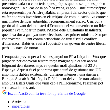
presenten cadascú característiques pròpies que no sempre es poden
homologar. En el cas de la política txeca, el populisme euroescèptic
està representat per
Andrej Babis
, empresari del sector químic que
va fer enormes inversions en els mitjans de comunicació i va conrear
una imatge de líder antipolític i econòmicament eficaç. Una bona
gestió al davant del ministeri d'Economia el va convertir en un líder
popular i va fundar un partit, l'
Acció dels Ciutadans Insatisfets
,
que el va dur a guanyar unes eleccions i ser primer ministre. Sempre
controvertit, lluitant contra acusacions de frau fiscal i conflicte
d'interessos, Babis és avui a l'oposició a un govern de centre liberal,
però amenaça de tornar.
L'enquesta preveu per a l'estat espanyol un PP a l'alça i un
Vox
que
pugnaria per esdevenir tercera força malgrat que el seu ascens
fulgurant dels darrers anys va quedar molt qüestionat el 23-J a
Espanya. Aquest és el panorama que haurà de gestionar una UE
amb molts dubtes existencials, divisions internes i una guerra a
Europa. Si a això s'hi afegeix l'afebliment del vincle transatlàntic,
amb uns Estats Units que virin cap a l'aïllacionisme, l'escenari pot
ser massa interessant.
Escull Nació com la teva font preferida de Google
Arxivat a
imperdibles