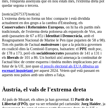
més, l'enquesta assenyala que en nou estats més, l'extrema dreta pot
quedar segona o tercera.
[noticia]267537[/noticia]
L'extrema dreta no forma un bloc compacte i està dividida
actualment en dos grups a la cambra d'Estrasburg, els
Conservadors i Reformistes Europeus
, on hi ha els partits més
tradicionals, de l'extrema dreta polonesa als espanyols de Vox, ara
amb (passarien de 67 a 85) i
Identitat i Democràcia
, amb el
Reagrupament Nacional de Marine le Pen (que pujarien de 58 a 98).
Tots els partits de l'actual
mainstream
i que a la pràctica governen
en coalició dins la Comissió Europea, baixarien: el
PPE
molt poc,
de 178 a 173, però els
socialdemòcrates
passarien de 141 a 131 i
els
liberals
de 101 a 86. Un horitzó així amenaça la continuïtat de
l'actual bloc de centre esquerra i tindria moltes implicacions per al
futur de la UE, just quan
el procés electoral als EUA dibuixa un
escenari inquietant
per aquest 2024. Veiem què està passant en
aquests nou països amb uns ultres a l'alça.
Àustria, el vals de l'extrema dreta
Al país de Mozart, els ultres ja han governat. El
Partit de la
Llibertat (FPÖ)
, que va ser refundat pel carismàtic
Jorg Haider
, ja