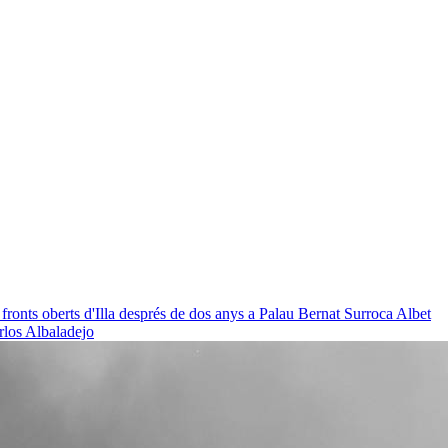
 fronts oberts d'Illa després de dos anys a Palau
Bernat Surroca Albet
rlos Albaladejo