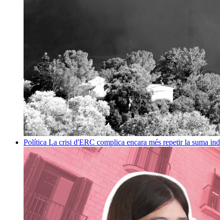
Política
La crisi d'ERC complica encara més repetir la suma in