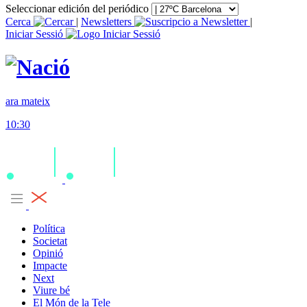
Seleccionar edición del periódico
Cerca
|
Newsletters
|
Iniciar Sessió
ara mateix
10:30
Política
Societat
Opinió
Impacte
Next
Viure bé
El Món de la Tele