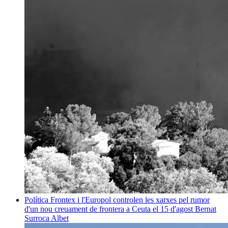
Política
Frontex i l'Europol controlen les xarxes pel rumor
d'un nou creuament de frontera a Ceuta el 15 d'agost
Bernat
Surroca Albet