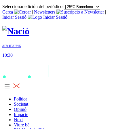
Seleccionar edición del periódico
Cerca
|
Newsletters
|
Iniciar Sessió
ara mateix
10:30
Política
Societat
Opinió
Impacte
Next
Viure bé