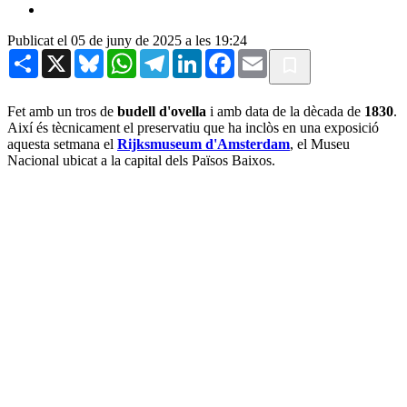
Publicat el 05 de juny de 2025 a les 19:24
Share
X
Bluesky
WhatsApp
Telegram
LinkedIn
Facebook
Email
Fet amb un tros de
budell d'ovella
i amb data de la dècada de
1830
.
Així és tècnicament el preservatiu que ha inclòs en una exposició
aquesta setmana el
Rijksmuseum d'Amsterdam
, el Museu
Nacional ubicat a la capital dels Països Baixos.