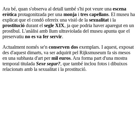
Ara bé, quan s'observa al detall també s'hi pot veure una
escena
eròtica
protagonitzada per una
monja
i
tres capellans
. El museu ha
explicat que el condó ofereix una visió de la
sexualitat
i la
prostitució
durant el
segle XIX
, ja que podria haver aparegut en un
prostíbul. L'anàlisi amb llum ultraviolada del museu apunta que el
preservatiu
no es va fer servir
.
Actualment només se'n
conserven dos
exemplars. I aquest, exposat
des d'aquest dimarts, va ser adquirit pel Rijksmuseum fa sis mesos
en una subhasta d'art per
mil euros
. Ara forma part d'una mostra
temporal titulada
Sexe segur?
, que també inclou fotos i dibuixos
relacionats amb la sexualitat i la prostitució.