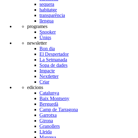
sequera
habitatge
transparència
llengua
programes
Snooker
Úniqs
newsletter
Bon dia
El Despertador
La Setmanada
Sopa de dades
Impacte
Nextletter
Criar
edicions
Catalunya
Baix Montseny
Berguedà
Camp de Tarragona
Garrotxa
Girona
Granollers
Lleida
Manresa