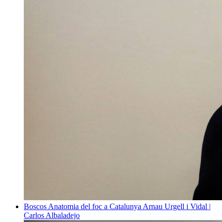
Boscos
Anatomia del foc a Catalunya
Arnau Urgell i Vidal |
Carlos Albaladejo