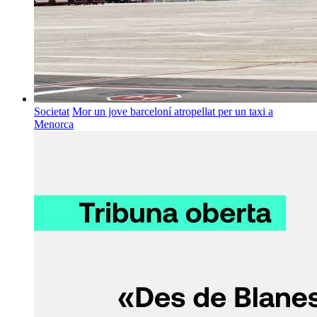
Societat
Mor un jove barceloní atropellat per un taxi a
Menorca