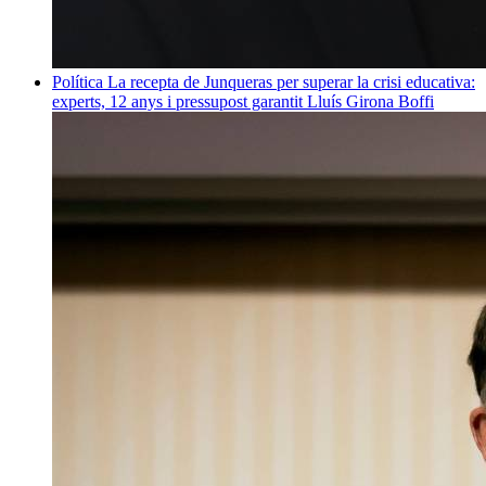
Política
La recepta de Junqueras per superar la crisi educativa:
experts, 12 anys i pressupost garantit
Lluís Girona Boffi