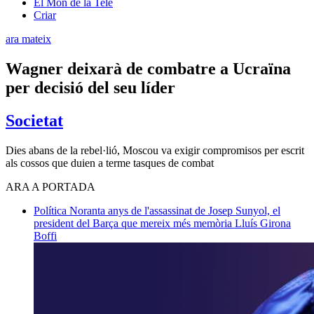
El Món de la Tele
Criar
ara mateix
Wagner deixarà de combatre a Ucraïna
per decisió del seu líder
Societat
Dies abans de la rebel·lió, Moscou va exigir compromisos per escrit
als cossos que duien a terme tasques de combat
ARA A PORTADA
Política
Noranta anys de l'assassinat de Josep Sunyol, el
president del Barça que mereix més memòria
Lluís Girona
Boffi