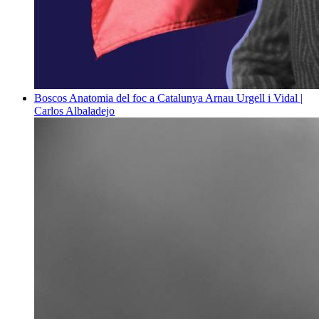
Boscos
Anatomia del foc a Catalunya
Arnau Urgell i Vidal |
Carlos Albaladejo