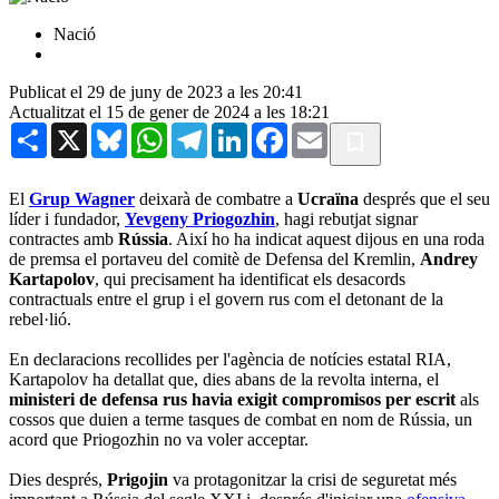
Nació
Publicat el 29 de juny de 2023 a les 20:41
Actualitzat el 15 de gener de 2024 a les 18:21
Share
X
Bluesky
WhatsApp
Telegram
LinkedIn
Facebook
Email
El
Grup Wagner
deixarà de combatre a
Ucraïna
després que el seu
líder i fundador,
Yevgeny Priogozhin
, hagi rebutjat signar
contractes amb
Rússia
. Així ho ha indicat aquest dijous en una roda
de premsa el portaveu del comitè de Defensa del Kremlin,
Andrey
Kartapolov
, qui precisament ha identificat els desacords
contractuals entre el grup i el govern rus com el detonant de la
rebel·lió.
En declaracions recollides per l'agència de notícies estatal RIA,
Kartapolov ha detallat que, dies abans de la revolta interna, el
ministeri de defensa rus havia exigit compromisos per escrit
als
cossos que duien a terme tasques de combat en nom de Rússia, un
acord que Priogozhin no va voler acceptar.
Dies després,
Prigojin
va protagonitzar la crisi de seguretat més