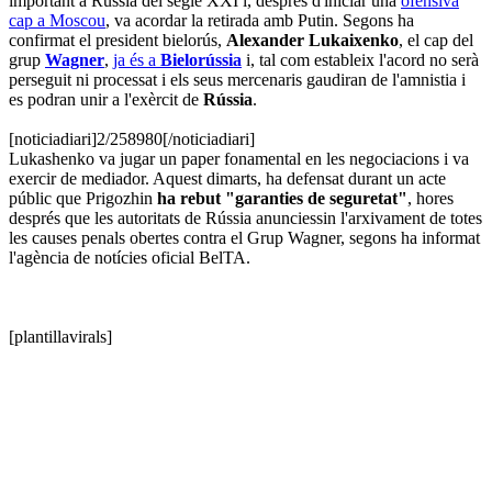
important a Rússia del segle XXI i, després d'iniciar una
ofensiva
cap a Moscou
, va acordar la retirada amb Putin. Segons ha
confirmat el president bielorús,
Alexander Lukaixenko
, el cap del
grup
Wagner
,
ja és a
Bielorússia
i, tal com estableix l'acord no serà
perseguit ni processat i els seus mercenaris gaudiran de l'amnistia i
es podran unir a l'exèrcit de
Rússia
.
[noticiadiari]2/258980[/noticiadiari]
Lukashenko va jugar un paper fonamental en les negociacions i va
exercir de mediador. Aquest dimarts, ha defensat durant un acte
públic que Prigozhin
ha rebut "garanties de seguretat"
, hores
després que les autoritats de Rússia anunciessin l'arxivament de totes
les causes penals obertes contra el Grup Wagner, segons ha informat
l'agència de notícies oficial BelTA.
[plantillavirals]