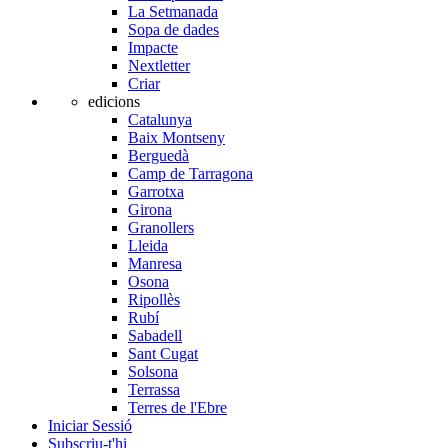
La Setmanada
Sopa de dades
Impacte
Nextletter
Criar
edicions
Catalunya
Baix Montseny
Berguedà
Camp de Tarragona
Garrotxa
Girona
Granollers
Lleida
Manresa
Osona
Ripollès
Rubí
Sabadell
Sant Cugat
Solsona
Terrassa
Terres de l'Ebre
Iniciar Sessió
Subscriu-t'hi