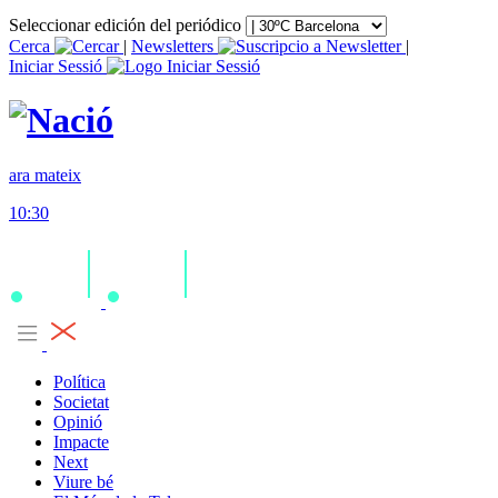
Seleccionar edición del periódico
Cerca
|
Newsletters
|
Iniciar Sessió
ara mateix
10:30
Política
Societat
Opinió
Impacte
Next
Viure bé