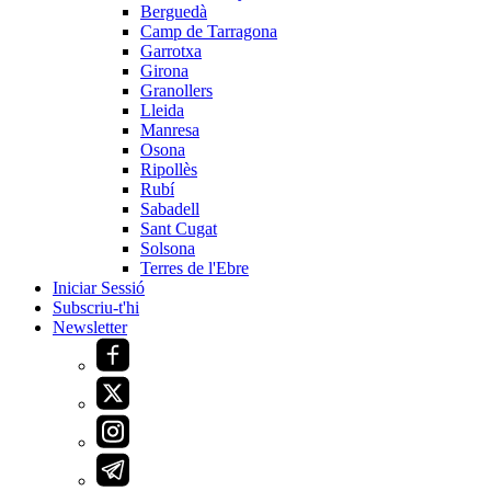
Berguedà
Camp de Tarragona
Garrotxa
Girona
Granollers
Lleida
Manresa
Osona
Ripollès
Rubí
Sabadell
Sant Cugat
Solsona
Terres de l'Ebre
Iniciar Sessió
Subscriu-t'hi
Newsletter