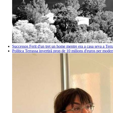
Successos
Ferit d'un tret un home mentre era a casa seva a Ter
Política
Terrassa invertirà prop de 10 milions d'euros per mode