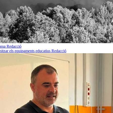
rassa
Redacció
rnitzar els equipaments educatius
Redacció