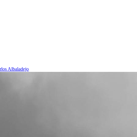
rlos Albaladejo