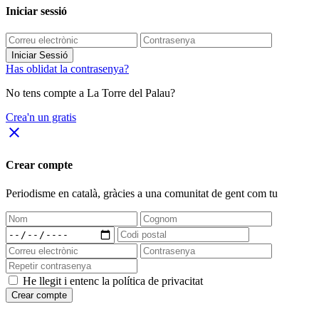
Iniciar sessió
Iniciar Sessió
Has oblidat la contrasenya?
No tens compte a La Torre del Palau?
Crea'n un gratis
close
Crear compte
Periodisme
en català
, gràcies a una comunitat de gent com tu
He llegit i entenc la política de privacitat
Crear compte