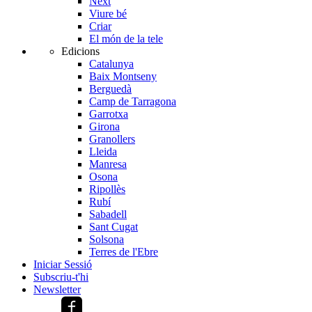
Next
Viure bé
Criar
El món de la tele
Edicions
Catalunya
Baix Montseny
Berguedà
Camp de Tarragona
Garrotxa
Girona
Granollers
Lleida
Manresa
Osona
Ripollès
Rubí
Sabadell
Sant Cugat
Solsona
Terres de l'Ebre
Iniciar Sessió
Subscriu-t'hi
Newsletter