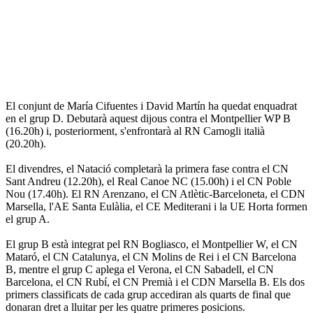
El conjunt de María Cifuentes i David Martín ha quedat enquadrat
en el grup D. Debutarà aquest dijous contra el Montpellier WP B
(16.20h) i, posteriorment, s'enfrontarà al RN Camogli italià
(20.20h).
El divendres, el Natació completarà la primera fase contra el CN
Sant Andreu (12.20h), el Real Canoe NC (15.00h) i el CN Poble
Nou (17.40h). El RN Arenzano, el CN Atlètic-Barceloneta, el CDN
Marsella, l'AE Santa Eulàlia, el CE Mediterani i la UE Horta formen
el grup A.
El grup B està integrat pel RN Bogliasco, el Montpellier W, el CN
Mataró, el CN Catalunya, el CN Molins de Rei i el CN Barcelona
B, mentre el grup C aplega el Verona, el CN Sabadell, el CN
Barcelona, el CN Rubí, el CN Premià i el CDN Marsella B. Els dos
primers classificats de cada grup accediran als quarts de final que
donaran dret a lluitar per les quatre primeres posicions.