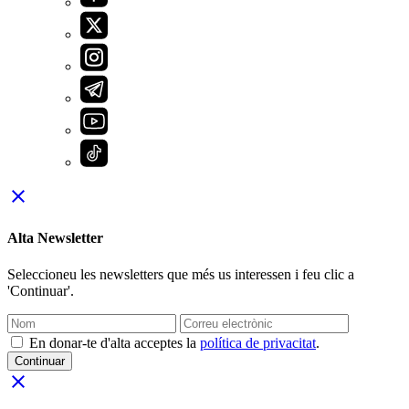
close
Alta Newsletter
Seleccioneu les newsletters que més us interessen i feu clic a
'Continuar'.
En donar-te d'alta acceptes la
política de privacitat
.
Continuar
close