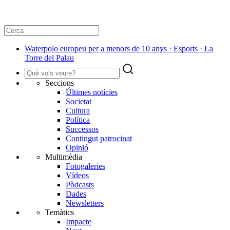
Waterpolo europeu per a menors de 10 anys · Esports · La
Torre del Palau
Seccions
Últimes notícies
Societat
Cultura
Política
Successos
Contingut patrocinat
Opinió
Multimèdia
Fotogaleries
Vídeos
Pòdcasts
Dades
Newsletters
Temàtics
Impacte