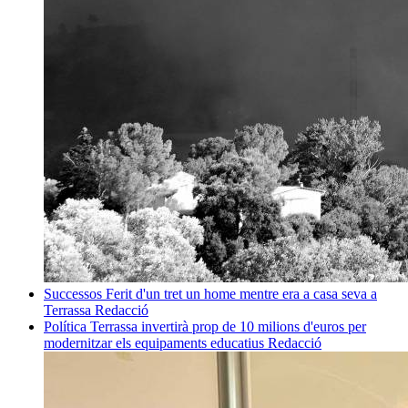
Successos
Ferit d'un tret un home mentre era a casa seva a
Terrassa
Redacció
Política
Terrassa invertirà prop de 10 milions d'euros per
modernitzar els equipaments educatius
Redacció