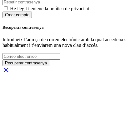
He llegit i entenc la política de privacitat
Crear compte
Recuperar contrasenya
Introdueix l’adreça de correu electrònic amb la qual accedeixes
habitualment i t’enviarem una nova clau d’accés.
Recuperar contrasenya
close