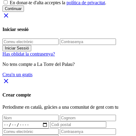
En donar-te d'alta acceptes la
política de privacitat
.
Continuar
close
Iniciar sessió
Iniciar Sessió
Has oblidat la contrasenya?
No tens compte a La Torre del Palau?
Crea'n un gratis
close
Crear compte
Periodisme
en català
, gràcies a una comunitat de gent com tu