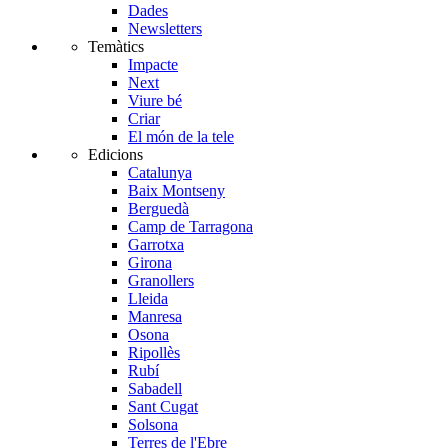
Dades
Newsletters
Temàtics
Impacte
Next
Viure bé
Criar
El món de la tele
Edicions
Catalunya
Baix Montseny
Berguedà
Camp de Tarragona
Garrotxa
Girona
Granollers
Lleida
Manresa
Osona
Ripollès
Rubí
Sabadell
Sant Cugat
Solsona
Terres de l'Ebre