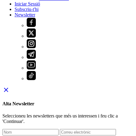
Iniciar Sessió
Subscriu-t'hi
Newsletter
close
Alta Newsletter
Seleccioneu les newsletters que més us interessen i feu clic a
'Continuar'.