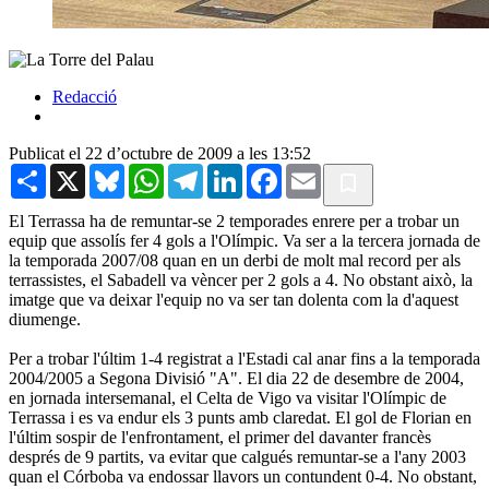
Redacció
Publicat el 22 d’octubre de 2009 a les 13:52
Share
X
Bluesky
WhatsApp
Telegram
LinkedIn
Facebook
Email
El Terrassa ha de remuntar-se 2 temporades enrere per a trobar un
equip que assolís fer 4 gols a l'Olímpic. Va ser a la tercera jornada de
la temporada 2007/08 quan en un derbi de molt mal record per als
terrassistes, el Sabadell va vèncer per 2 gols a 4. No obstant això, la
imatge que va deixar l'equip no va ser tan dolenta com la d'aquest
diumenge.
Per a trobar l'últim 1-4 registrat a l'Estadi cal anar fins a la temporada
2004/2005 a Segona Divisió "A". El dia 22 de desembre de 2004,
en jornada intersemanal, el Celta de Vigo va visitar l'Olímpic de
Terrassa i es va endur els 3 punts amb claredat. El gol de Florian en
l'últim sospir de l'enfrontament, el primer del davanter francès
després de 9 partits, va evitar que calgués remuntar-se a l'any 2003
quan el Córboba va endossar llavors un contundent 0-4. No obstant,