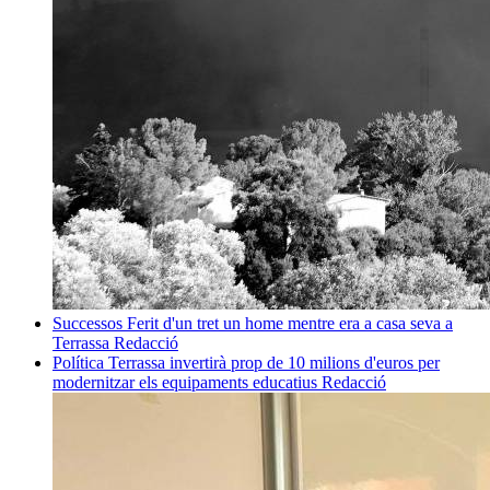
Successos
Ferit d'un tret un home mentre era a casa seva a
Terrassa
Redacció
Política
Terrassa invertirà prop de 10 milions d'euros per
modernitzar els equipaments educatius
Redacció