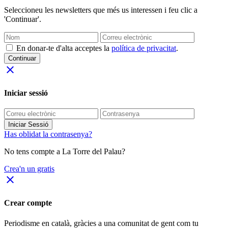
Seleccioneu les newsletters que més us interessen i feu clic a
'Continuar'.
En donar-te d'alta acceptes la
política de privacitat
.
Continuar
close
Iniciar sessió
Iniciar Sessió
Has oblidat la contrasenya?
No tens compte a La Torre del Palau?
Crea'n un gratis
close
Crear compte
Periodisme
en català
, gràcies a una comunitat de gent com tu