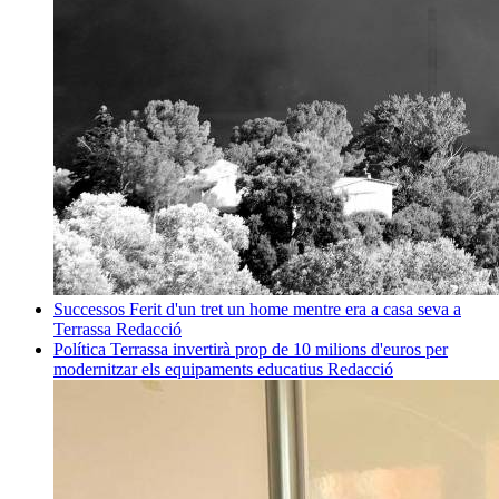
Successos
Ferit d'un tret un home mentre era a casa seva a
Terrassa
Redacció
Política
Terrassa invertirà prop de 10 milions d'euros per
modernitzar els equipaments educatius
Redacció