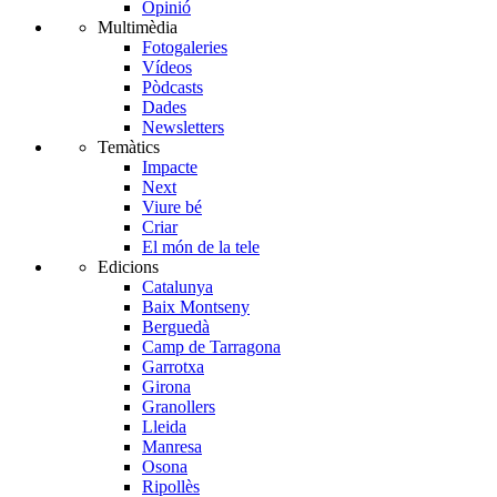
Opinió
Multimèdia
Fotogaleries
Vídeos
Pòdcasts
Dades
Newsletters
Temàtics
Impacte
Next
Viure bé
Criar
El món de la tele
Edicions
Catalunya
Baix Montseny
Berguedà
Camp de Tarragona
Garrotxa
Girona
Granollers
Lleida
Manresa
Osona
Ripollès