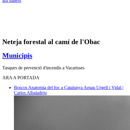
ara mateix
Neteja forestal al camí de l'Obac
Municipis
Tasques de prevenció d'incendis a Vacarisses
ARA A PORTADA
Boscos
Anatomia del foc a Catalunya
Arnau Urgell i Vidal |
Carlos Albaladejo