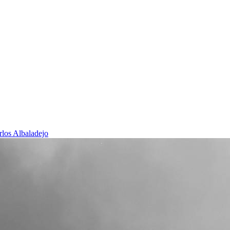
rlos Albaladejo