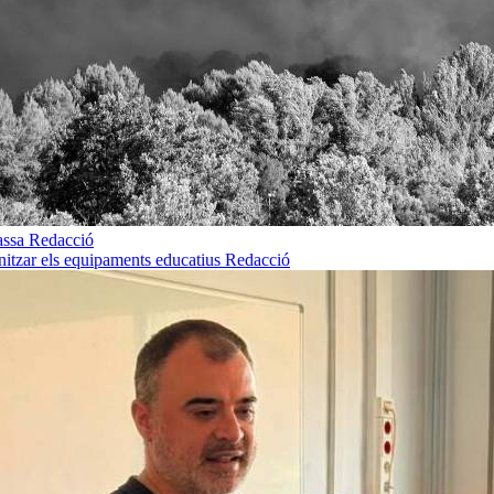
rassa
Redacció
rnitzar els equipaments educatius
Redacció