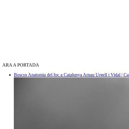
ARA A PORTADA
Boscos
Anatomia del foc a Catalunya
Arnau Urgell i Vidal | Ca