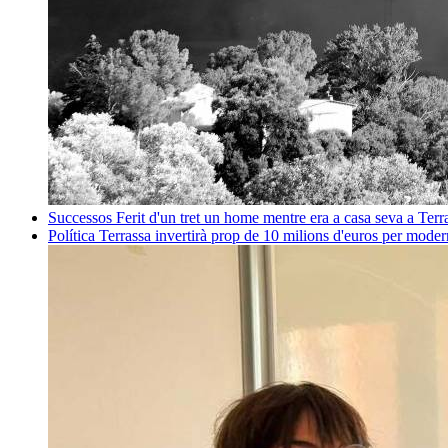
Successos
Ferit d'un tret un home mentre era a casa seva a Ter
Política
Terrassa invertirà prop de 10 milions d'euros per mode