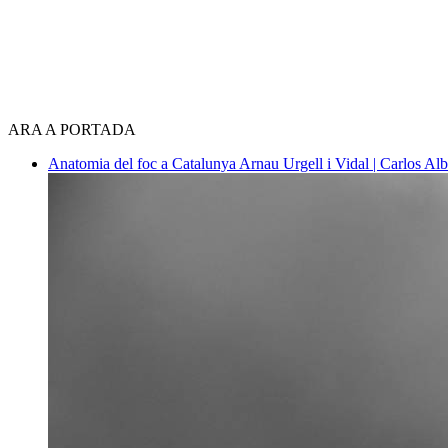
ARA A PORTADA
Anatomia del foc a Catalunya
Arnau Urgell i Vidal | Carlos Al