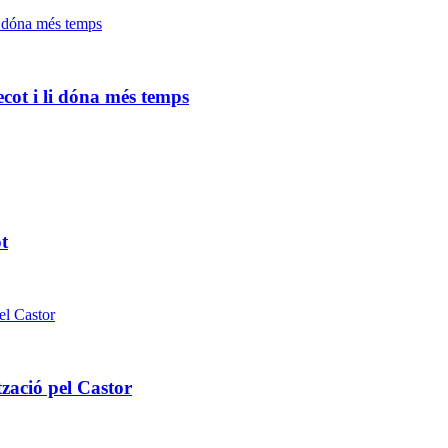
cot i li dóna més temps
t
tzació pel Castor