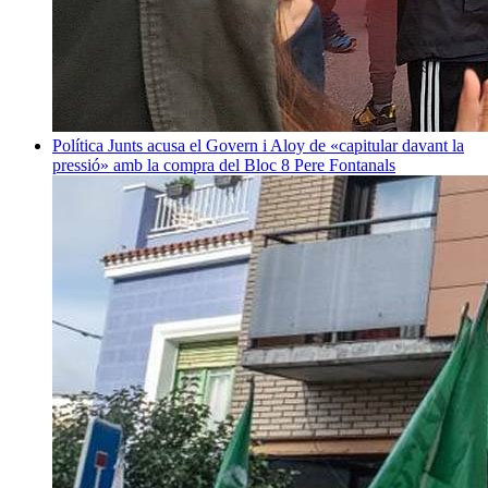
Política
Junts acusa el Govern i Aloy de «capitular davant la
pressió» amb la compra del Bloc 8
Pere Fontanals