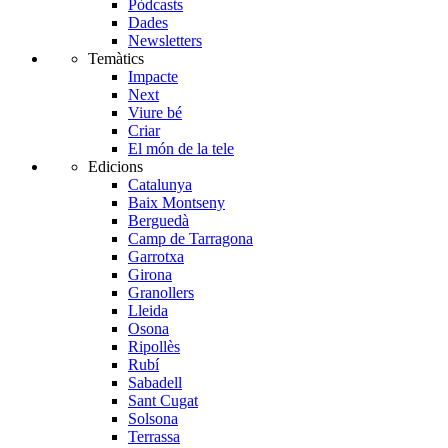
Pòdcasts
Dades
Newsletters
Temàtics
Impacte
Next
Viure bé
Criar
El món de la tele
Edicions
Catalunya
Baix Montseny
Berguedà
Camp de Tarragona
Garrotxa
Girona
Granollers
Lleida
Osona
Ripollès
Rubí
Sabadell
Sant Cugat
Solsona
Terrassa