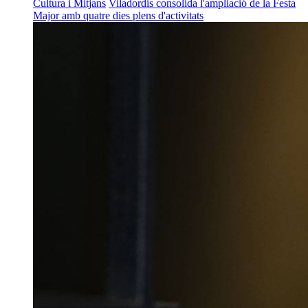
Cultura i Mitjans
Viladordis consolida l'ampliació de la Festa
Major amb quatre dies plens d'activitats