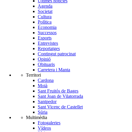
Últimes notícies
Agenda
Societat
Cultura
Política
Economia
Successos
Esports
Entrevistes
Reportatges
Contingut patrocinat
Opinió
Obituaris
Carretera i Manta
Territori
Cardona
Moià
Sant Fruitós de Bages
Sant Joan de Vilatorrada
Santpedor
Sant Vicenç de Castellet
Súria
Multimèdia
Fotogaleries
Vídeos