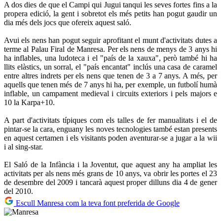
A dos dies de que el Campi qui Jugui tanqui les seves fortes fins a la
propera edició, la gent i sobretot els més petits han pogut gaudir un
dia més dels jocs que ofereix aquest saló.
Avui els nens han pogut seguir aprofitant el munt d'activitats dutes a
terme al Palau Firal de Manresa. Per els nens de menys de 3 anys hi
ha inflables, una ludoteca i el "país de la xauxa", però també hi ha
llits elàstics, un sorral, el "país encantat" inclús una casa de caramel
entre altres indrets per els nens que tenen de 3 a 7 anys. A més, per
aquells que tenen més de 7 anys hi ha, per exemple, un futbolí humà
inflable, un campament medieval i circuits exteriors i pels majors e
10 la Karpa+10.
A part d'activitats típiques com els talles de fer manualitats i el de
pintar-se la cara, enguany les noves tecnologies també estan presents
en aquest certamen i els visitants poden aventurar-se a jugar a la wii
i al sing-star.
El Saló de la Infància i la Joventut, que aquest any ha ampliat les
activitats per als nens més grans de 10 anys, va obrir les portes el 23
de desembre del 2009 i tancarà aquest proper dilluns dia 4 de gener
del 2010.
Escull Manresa com la teva font preferida de Google