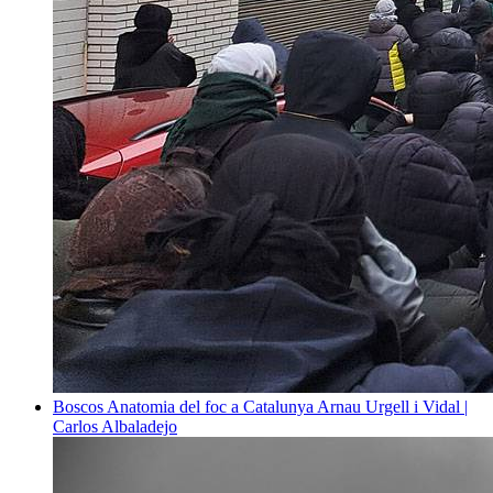
Boscos
Anatomia del foc a Catalunya
Arnau Urgell i Vidal |
Carlos Albaladejo