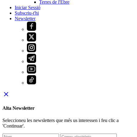
Terres de l'Ebre
Iniciar Sessió
Subscriu-t'hi
Newsletter
close
Alta Newsletter
Seleccioneu les newsletters que més us interessen i feu clic a
'Continuar'.