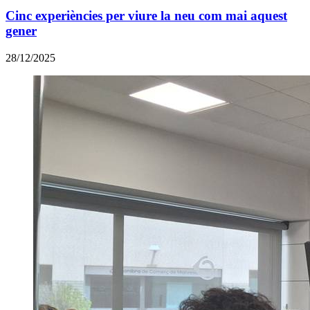
Cinc experiències per viure la neu com mai aquest
gener
28/12/2025