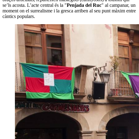
se’ls acosta. L’acte central és la "
Penjada del Ruc
" al campanar, un
moment on el surrealisme i la gresca arriben al seu punt màxim entre
càntics populars.