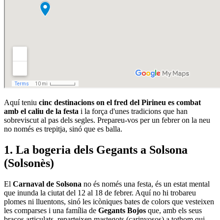
Aquí teniu
cinc destinacions on el fred del Pirineu es combat
amb el caliu de la festa
i la força d'unes tradicions que han
sobreviscut al pas dels segles. Prepareu-vos per un febrer on la neu
no només es trepitja, sinó que es balla.
1. La bogeria dels Gegants a Solsona
(Solsonès)
El
Carnaval de Solsona
no és només una festa, és un estat mental
que inunda la ciutat del 12 al 18 de febrer. Aquí no hi trobareu
plomes ni lluentons, sinó les icòniques bates de colors que vesteixen
les comparses i una família de
Gegants Bojos
que, amb els seus
braços articulats, reparteixen mastegots (carinyosos) a tothom qui