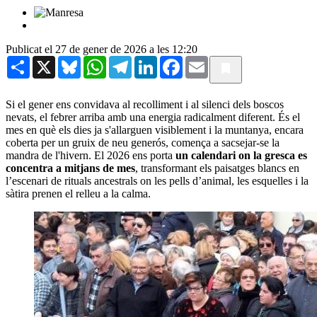
Publicat el 27 de gener de 2026 a les 12:20
Share
X
Bluesky
WhatsApp
Telegram
LinkedIn
Facebook
Email
Si el gener ens convidava al recolliment i al silenci dels boscos
nevats, el febrer arriba amb una energia radicalment diferent. És el
mes en què els dies ja s'allarguen visiblement i la muntanya, encara
coberta per un gruix de neu generós, comença a sacsejar-se la
mandra de l'hivern. El 2026 ens porta
un calendari on la gresca es
concentra a mitjans de mes
, transformant els paisatges blancs en
l’escenari de rituals ancestrals on les pells d’animal, les esquelles i la
sàtira prenen el relleu a la calma.