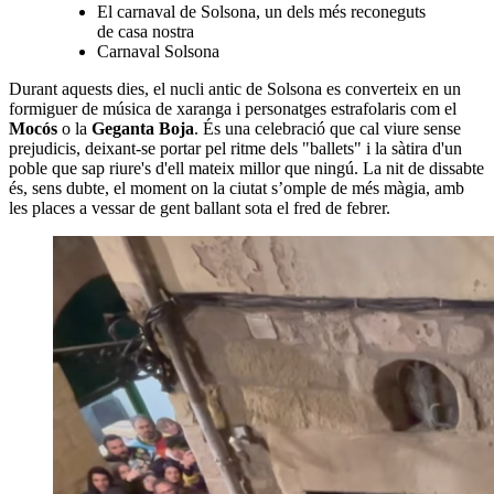
El carnaval de Solsona, un dels més reconeguts
de casa nostra
Carnaval Solsona
Durant aquests dies, el nucli antic de Solsona es converteix en un
formiguer de música de xaranga i personatges estrafolaris com el
Mocós
o la
Geganta Boja
. És una celebració que cal viure sense
prejudicis, deixant-se portar pel ritme dels "ballets" i la sàtira d'un
poble que sap riure's d'ell mateix millor que ningú. La nit de dissabte
és, sens dubte, el moment on la ciutat s’omple de més màgia, amb
les places a vessar de gent ballant sota el fred de febrer.