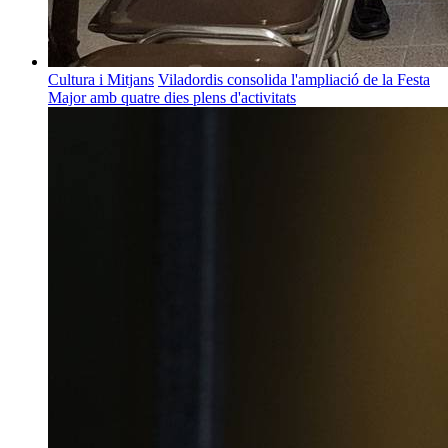
Cultura i Mitjans
Viladordis consolida l'ampliació de la Festa
Major amb quatre dies plens d'activitats