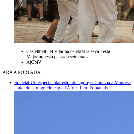
Castellbell i el Vilar ha celebrat la seva Festa
Major aquesta passada setmana -
AjCbiV
ARA A PORTADA
Societat
Un espectacular estol de cigonyes anuncia a Manresa
l'inici de la migració cap a l'Àfrica
Pere Fontanals