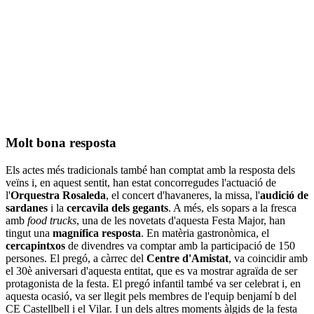
Molt bona resposta
Els actes més tradicionals també han comptat amb la resposta dels
veïns i, en aquest sentit, han estat concorregudes l'actuació de
l'
Orquestra Rosaleda
, el concert d'havaneres, la missa, l'
audició de
sardanes
i la
cercavila dels gegants
. A més, els sopars a la fresca
amb
food trucks
, una de les novetats d'aquesta Festa Major, han
tingut una
magnífica resposta
. En matèria gastronòmica, el
cercapintxos
de divendres va comptar amb la participació de 150
persones. El pregó, a càrrec del
Centre d'Amistat
, va coincidir amb
el 30è aniversari d'aquesta entitat, que es va mostrar agraïda de ser
protagonista de la festa. El pregó infantil també va ser celebrat i, en
aquesta ocasió, va ser llegit pels membres de l'equip benjamí b del
CE Castellbell i el Vilar. I un dels altres moments àlgids de la festa