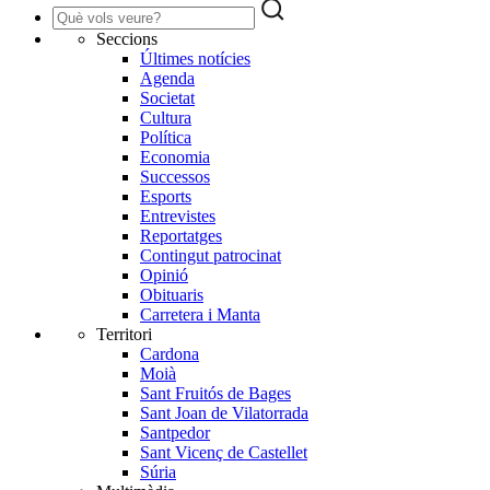
Seccions
Últimes notícies
Agenda
Societat
Cultura
Política
Economia
Successos
Esports
Entrevistes
Reportatges
Contingut patrocinat
Opinió
Obituaris
Carretera i Manta
Territori
Cardona
Moià
Sant Fruitós de Bages
Sant Joan de Vilatorrada
Santpedor
Sant Vicenç de Castellet
Súria