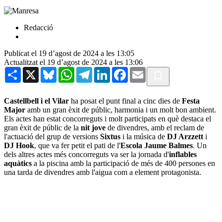
Redacció
Publicat el 19 d’agost de 2024 a les 13:05
Actualitzat el 19 d’agost de 2024 a les 13:06
Share
X
Bluesky
WhatsApp
Telegram
LinkedIn
Facebook
Email
Castellbell i el Vilar
ha posat el punt final a cinc dies de
Festa
Major
amb un gran èxit de públic, harmonia i un molt bon ambient.
Els actes han estat concorreguts i molt participats en què destaca el
gran èxit de públic de la
nit jove
de divendres, amb el reclam de
l'actuació del grup de versions
Sixtus
i la música de
DJ Arzzett
i
DJ Hook
, que va fer petit el pati de l'
Escola Jaume Balmes
. Un
dels altres actes més concorreguts va ser la jornada d'
inflables
aquàtics
a la piscina amb la participació de més de 400 persones en
una tarda de divendres amb l'aigua com a element protagonista.