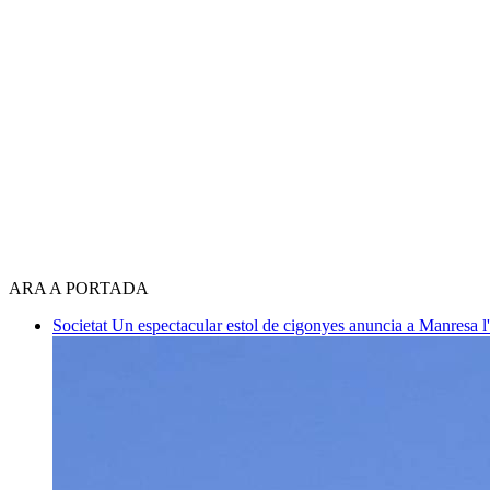
ARA A PORTADA
Societat
Un espectacular estol de cigonyes anuncia a Manresa l'i