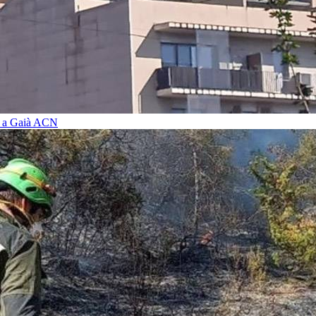
i a Gaià
ACN