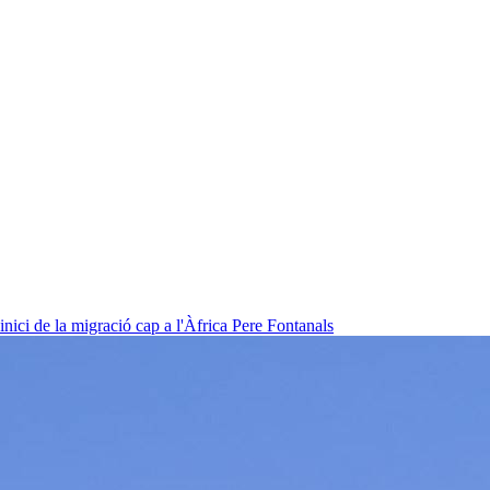
nici de la migració cap a l'Àfrica
Pere Fontanals