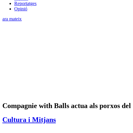
Reportatges
Opinió
ara mateix
Compagnie with Balls actua als porxos del
Cultura i Mitjans