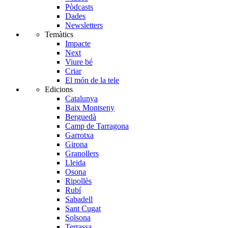
Pòdcasts
Dades
Newsletters
Temàtics
Impacte
Next
Viure bé
Criar
El món de la tele
Edicions
Catalunya
Baix Montseny
Berguedà
Camp de Tarragona
Garrotxa
Girona
Granollers
Lleida
Osona
Ripollès
Rubí
Sabadell
Sant Cugat
Solsona
Terrassa