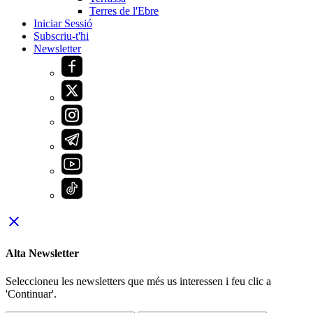
Terres de l'Ebre
Iniciar Sessió
Subscriu-t'hi
Newsletter
close
Alta Newsletter
Seleccioneu les newsletters que més us interessen i feu clic a
'Continuar'.