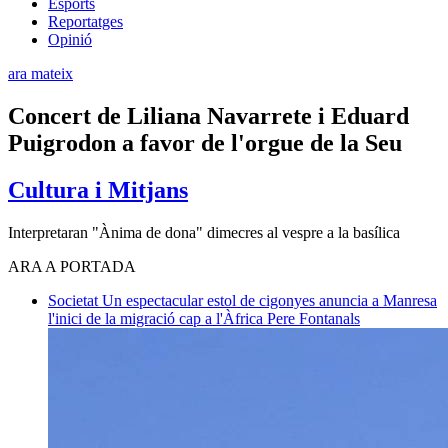
Esports
Reportatges
Opinió
ara mateix
Concert de Liliana Navarrete i Eduard
Puigrodon a favor de l'orgue de la Seu
Cultura i Mitjans
Interpretaran "Ànima de dona" dimecres al vespre a la basílica
ARA A PORTADA
Societat
Un espectacular estol de cigonyes anuncia a Manresa
l'inici de la migració cap a l'Àfrica
Pere Fontanals