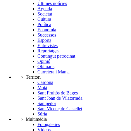
Últimes notícies
Agenda
Societat
Cultura
Política
Economia
Successos
Esports
Entrevistes
Reportatges
Contingut patrocinat
Opinió
Obituaris
Carretera i Manta
Territori
Cardona
Moià
Sant Fruitós de Bages
Sant Joan de Vilatorrada
Santpedor
Sant Vicenç de Castellet
Súria
Multimèdia
Fotogaleries
Vídeos