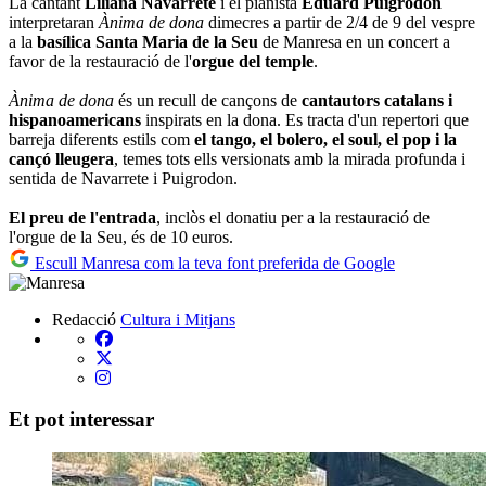
La cantant
Liliana Navarrete
i el pianista
Eduard Puigrodon
interpretaran
Ànima de dona
dimecres a partir de 2/4 de 9 del vespre
a la
basílica Santa Maria de la Seu
de Manresa en un concert a
favor de la restauració de l'
orgue del temple
.
Ànima de dona
és un recull de cançons de
cantautors catalans i
hispanoamericans
inspirats en la dona. Es tracta d'un repertori que
barreja diferents estils com
el tango, el bolero, el soul, el pop i la
cançó lleugera
, temes tots ells versionats amb la mirada profunda i
sentida de Navarrete i Puigrodon.
El preu de l'entrada
, inclòs el donatiu per a la restauració de
l'orgue de la Seu, és de 10 euros.
Escull Manresa com la teva font preferida de Google
Redacció
Cultura i Mitjans
Et pot interessar