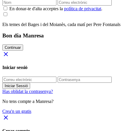
En donar-te d'alta acceptes la
política de privacitat
.
Els temes del Bages i del Moianès, cada matí per Pere Fontanals
Bon dia Manresa
Continuar
close
Iniciar sessió
Iniciar Sessió
Has oblidat la contrasenya?
No tens compte a Manresa?
Crea'n un gratis
close
Crear compte