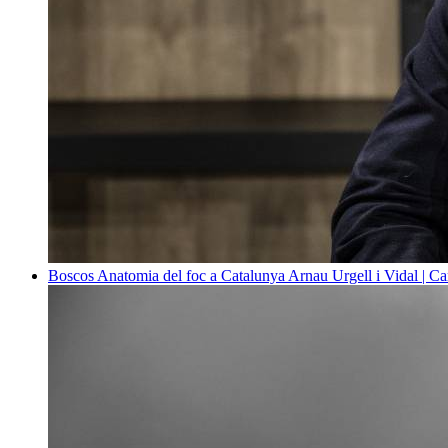
Boscos
Anatomia del foc a Catalunya
Arnau Urgell i Vidal | Ca