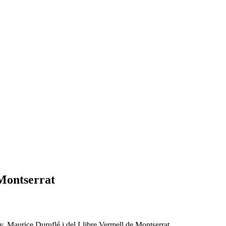
 Montserrat
, Maurice Duruflé i del Llibre Vermell de Montserrat