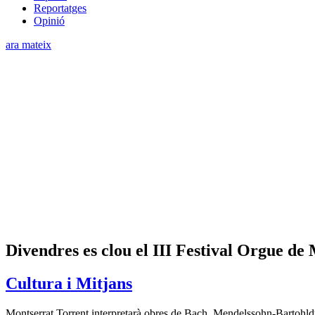
Reportatges
Opinió
ara mateix
Divendres es clou el III Festival Orgue de
Cultura i Mitjans
Montserrat Torrent interpretarà obres de Bach, Mendelssohn-Bartohldy