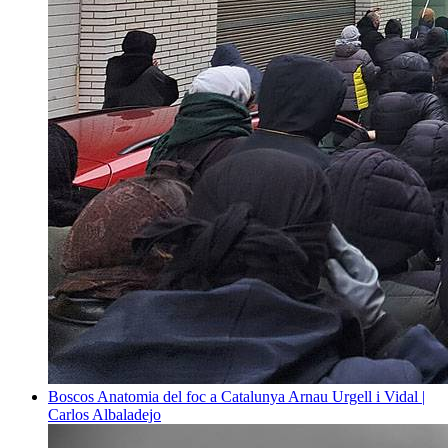
Boscos
Anatomia del foc a Catalunya
Arnau Urgell i Vidal |
Carlos Albaladejo