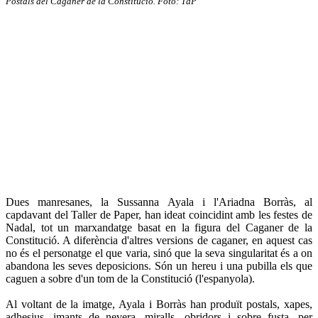
Postals del Caganer de la Constitució. Foto: TdP
Dues manresanes, la Sussanna Ayala i l'Ariadna Borràs, al
capdavant del Taller de Paper, han ideat coincidint amb les festes de
Nadal, tot un marxandatge basat en la figura del Caganer de la
Constitució. A diferència d'altres versions de caganer, en aquest cas
no és el personatge el que varia, sinó que la seva singularitat és a on
abandona les seves deposicions. Són un hereu i una pubilla els que
caguen a sobre d'un tom de la Constitució (l'espanyola).
Al voltant de la imatge, Ayala i Borràs han produït postals, xapes,
adhesius, imants de nevera, miralls, obridors i sobre fusta, per