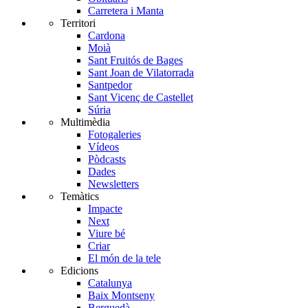
Carretera i Manta
Territori
Cardona
Moià
Sant Fruitós de Bages
Sant Joan de Vilatorrada
Santpedor
Sant Vicenç de Castellet
Súria
Multimèdia
Fotogaleries
Vídeos
Pòdcasts
Dades
Newsletters
Temàtics
Impacte
Next
Viure bé
Criar
El món de la tele
Edicions
Catalunya
Baix Montseny
Berguedà