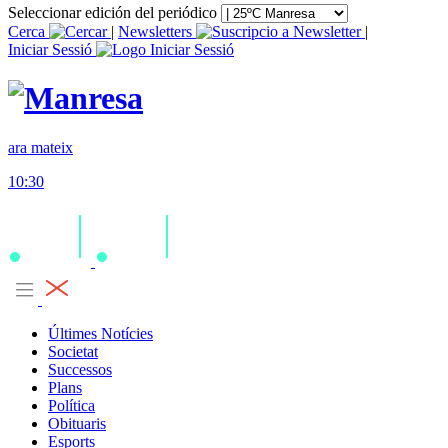
Seleccionar edición del periódico
Cerca
|
Newsletters
|
Iniciar Sessió
ara mateix
10:30
Últimes Notícies
Societat
Successos
Plans
Política
Obituaris
Esports