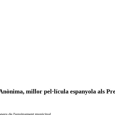
'Anònima, millor pel·lícula espanyola als P
bonera de l'equipament municipal