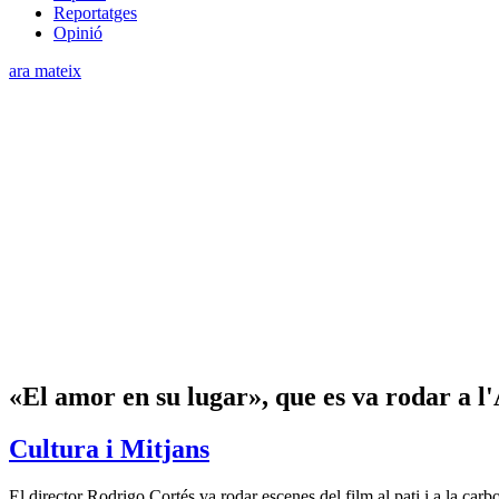
Reportatges
Opinió
ara mateix
«El amor en su lugar», que es va rodar a l
Cultura i Mitjans
El director Rodrigo Cortés va rodar escenes del film al pati i a la car