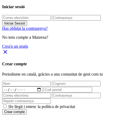
Iniciar sessió
Iniciar Sessió
Has oblidat la contrasenya?
No tens compte a Manresa?
Crea'n un gratis
close
Crear compte
Periodisme
en català
, gràcies a una comunitat de gent com tu
He llegit i entenc la política de privacitat
Crear compte