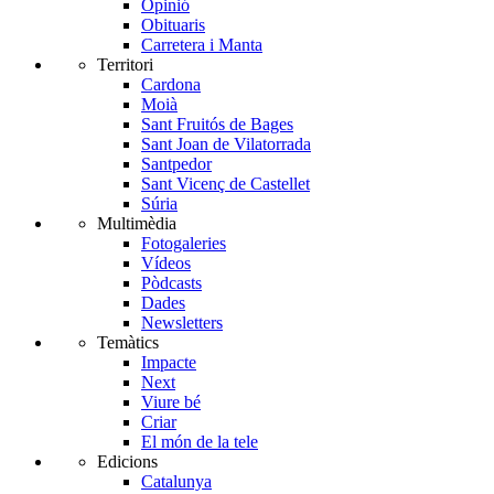
Opinió
Obituaris
Carretera i Manta
Territori
Cardona
Moià
Sant Fruitós de Bages
Sant Joan de Vilatorrada
Santpedor
Sant Vicenç de Castellet
Súria
Multimèdia
Fotogaleries
Vídeos
Pòdcasts
Dades
Newsletters
Temàtics
Impacte
Next
Viure bé
Criar
El món de la tele
Edicions
Catalunya