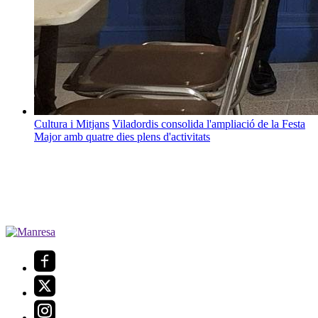
Cultura i Mitjans
Viladordis consolida l'ampliació de la Festa
Major amb quatre dies plens d'activitats