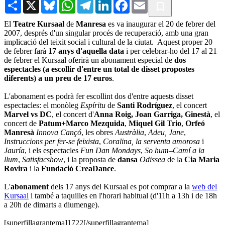
Share
X
Bluesky
WhatsApp
Telegram
LinkedIn
Facebook
Email
El
Teatre Kursaal
de
Manresa
es va inaugurar el 20 de febrer del
2007, després d'un singular procés de recuperació, amb una gran
implicació del teixit social i cultural de la ciutat. Aquest proper 20
de febrer farà
17 anys d'aquella data
i per celebrar-ho del 17 al 21
de febrer el Kursaal oferirà un abonament especial de
dos
espectacles (a escollir d'entre un total de disset propostes
diferents) a un preu de 17 euros
.
L'abonament es podrà fer escollint dos d'entre aquests disset
espectacles: el monòleg
Espíritu
de
Santi Rodríguez
, el concert
Marvel vs DC
, el concert d'
Anna Roig, Joan Garriga, Ginestà
, el
concert de
Patum+Marco Mezquida
,
Miquel Gil Trio
,
Orfeó
Manresà
Innova Cançó
, les obres
Austràlia
,
Adeu, Jane
,
Instruccions per fer-se feixista
,
Coralina, la serventa amorosa
i
Jauría
, i els espectacles
Fun Dan Mondays
,
So hum–Camí a la
llum
,
Satisfacshow
, i la proposta de
dansa
Odissea
de la
Cia Maria
Rovira
i la
Fundació CreaDance
.
L'
abonament
dels 17 anys del Kursaal es pot comprar a la
web del
Kursaal
i també a taquilles en l'horari habitual (d'11h a 13h i de 18h
a 20h de dimarts a diumenge).
[superfillagrantema]1722[/superfillagrantema]