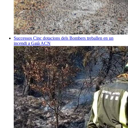
Successos
Cinc dotacions dels Bombers treballen en un
incendi a Gaià
ACN