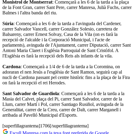
Monistrol de Montserrat
: Començarà a les 6 de la tarda a la plaça
de la Font Gran, carrer Sant Pere, carrer Manresa, Julià Fuchs, carrer
Balmes i l'altra banda del riu.
Súria
: Començarà a les 6 de la tarda a l'avinguda del Cardener,
carrer Salvador Vancell, carrer González Solesio, carretera de
Balsareny, carrer Ernest Solvay, Casa de la Vila (on es farà la
recepció de l'alcalde i la Corporació Municipal, i l'acte de
parlaments), avinguda de l'Ajuntament, carrer Diputació, carrer Sant
Antoni Maria Claret i Església Parroquial de Sant Cristòfol. A
l'Església es farà la recepció dels Reis als infants de la vila.
Cardona
: Començarà a 1/4 de 6 de la tarda a la Coromina, on
adoraran el nen Jesús a l'església de Sant Ramon, seguirà cap al
nucli de Cardona passant pel centre històric fins a la plaça de la Fira
on farà la recepció el rei Herodes.
Sant Salvador de Guardiola
: Començarà a les 6 de la tarda a la
Masia del Calvet, plaça del Pi, carrer Sant Salvador, carrer de la
Llum, carrer Martí i Pol, carrer Santiago Rusiñol, avinguda de la
Generalitat, carrer de la Creu, carrer de Dalt, carrer Marganell i
arribada al Pavelló Municipal d'Esports.
[superfillagrantema]1706[/superfillagrantema]
Escull Manresa com la teva font preferida de Google