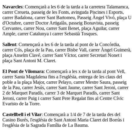
Navarcles
: Començarà a les 6 de la tarda a la carretera Talamamca,
carrer Creueta, passeig de les Fonts, avinguda Piscines i Esports,
carrer Badalona, carrer Sant Bartomeu, Passeig Àngel Vivó, plaça U
d'Octubre, carrer Doctor Artigalàs, passeig Bonavista, passeig
Cervantes, carrer Nou, carrer Sant Benet, plaça Aguilar, carrer
Ample, carrer Catalunya i carrer Sebastià Tosques.
Sallent
: Començarà a les 6 de la tarda al pont de la Concòrdia,
carrer Cós, plaça de la Pau, carrer Bisbe Vall, carrer Àngel Guimerà,
plaça Anselm Clavé, carrer Sant Víctor, carrer Secretari Nonet i
plaça Sant Antoni M. Claret.
El Pont de Vilomara
: Començarà a les x de la tarda al pont Vell,
carrer Santa Magdalena fins a l'església, entrega de les claus del
poble a la plaça Major, carrer Pelayo, carrer Mestre Saura, passeig
de la Pau, carrer Jesús, carrer Sant Jaume, carrer Sant Jeroni, carrer
2 de Marquet Paradís, carrer 3 de Marquet Paradís, carrer Sant
Jeroni, carrer Puig i carrer Sant Pere Regalat fins al Centre Cívic
Evaristo de la Torre.
Castellbell i el Vilar
: Començarà a 1/4 de 7 de la tarda des del
Casino Burés, l'església de Sant Antoni Maria Claret del Borràs i
l'església de la Sagrada Família de La Bauma.