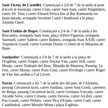
Sant Vicenç de Castellet
: Començarà a 2/4 de 7 de la tarda al pont
d'accés al municipi, carrer Gran, carrer Sant Joan, carrer Puigdollers,
carrer Dr. Trias i carrer Eduard Penya fins al Bar Ramoneda on
faran parada, avinguda Secretari Canal i finalitzarà a la plaça
Anselm Clavé.
Sant Fruitós de Bages
: Començarà a 2/4 de 7 de la tarda a les
Brucardes, avinguda Sant Joan, plaça Alfred Figueras, avinguda
Sanmartí, carrer Sallent, carrer Balmes, avinguda Joan XXIII, carrer
Arquitecte Gaudí, carrer Germán Duran i Cobert de la Màquina de
Batre.
Santpedor
: Començarà a 2/4 de 7 de la tarda a la plaça de
l'Església, carrer Ample, carrer Doctor Vila, carrer Vell, carrer
Monjo, carrer Timbaler del Bruc, Muralla de Manresa, Passeig, La
Fira, carrer Monjo, carrer Pons Grau, carrer Privilegis i carrer Roger
de Flor fins arribar a Cal Llovet.
Navàs
: Començarà a les 7 de la tarda des del parc de l'Alzineta,
passeig Circumval·lació, carrer Sardana, carrer Sant Genís, carretera
de Berga, passeig Circumval·lació, carrer Germans Forcada, carrer
Alcalde Serra, carrer Creueta, carrer Devesa, carrer Ali-Beí, carrer
Pau Casals, carrer Pirineu, carrer Pica d'Estats, carrer Cadí, carrer
Castelladral, carrer Mossèn Morta i plaça Església.