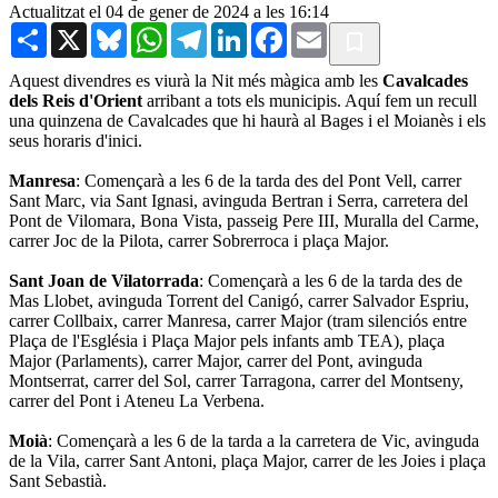
Actualitzat el 04 de gener de 2024 a les 16:14
Share
X
Bluesky
WhatsApp
Telegram
LinkedIn
Facebook
Email
Aquest divendres es viurà la Nit més màgica amb les
Cavalcades
dels Reis d'Orient
arribant a tots els municipis. Aquí fem un recull
una quinzena de Cavalcades que hi haurà al Bages i el Moianès i els
seus horaris d'inici.
Manresa
: Començarà a les 6 de la tarda des del Pont Vell, carrer
Sant Marc, via Sant Ignasi, avinguda Bertran i Serra, carretera del
Pont de Vilomara, Bona Vista, passeig Pere III, Muralla del Carme,
carrer Joc de la Pilota, carrer Sobrerroca i plaça Major.
Sant Joan de Vilatorrada
: Començarà a les 6 de la tarda des de
Mas Llobet, avinguda Torrent del Canigó, carrer Salvador Espriu,
carrer Collbaix, carrer Manresa, carrer Major (tram silenciós entre
Plaça de l'Església i Plaça Major pels infants amb TEA), plaça
Major (Parlaments), carrer Major, carrer del Pont, avinguda
Montserrat, carrer del Sol, carrer Tarragona, carrer del Montseny,
carrer del Pont i Ateneu La Verbena.
Moià
: Començarà a les 6 de la tarda a la carretera de Vic, avinguda
de la Vila, carrer Sant Antoni, plaça Major, carrer de les Joies i plaça
Sant Sebastià.