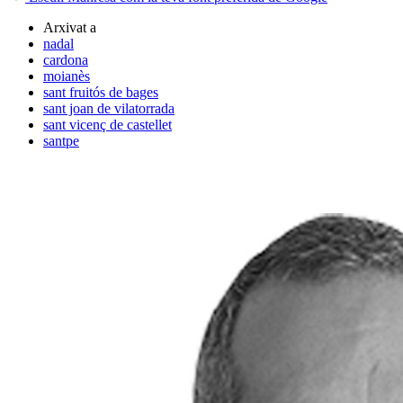
Arxivat a
nadal
cardona
moianès
sant fruitós de bages
sant joan de vilatorrada
sant vicenç de castellet
santpe