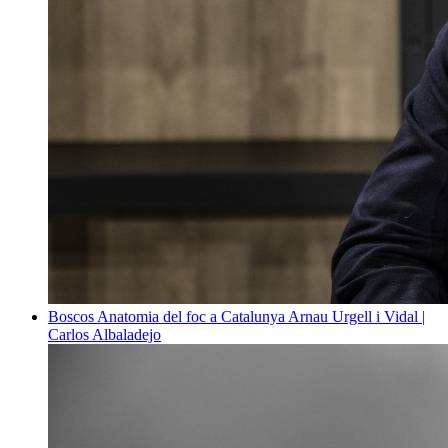
Boscos
Anatomia del foc a Catalunya
Arnau Urgell i Vidal |
Carlos Albaladejo