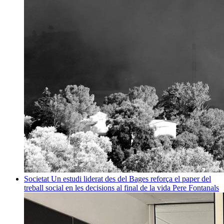
Societat
Un estudi liderat des del Bages reforça el paper del
treball social en les decisions al final de la vida
Pere Fontanals