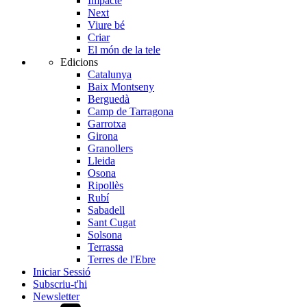
Impacte
Next
Viure bé
Criar
El món de la tele
Edicions
Catalunya
Baix Montseny
Berguedà
Camp de Tarragona
Garrotxa
Girona
Granollers
Lleida
Osona
Ripollès
Rubí
Sabadell
Sant Cugat
Solsona
Terrassa
Terres de l'Ebre
Iniciar Sessió
Subscriu-t'hi
Newsletter