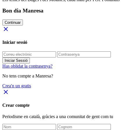
Bon dia Manresa
Continuar
close
Iniciar sessió
Iniciar Sessió
Has oblidat la contrasenya?
No tens compte a Manresa?
Crea'n un gratis
close
Crear compte
Periodisme
en català
, gràcies a una comunitat de gent com tu