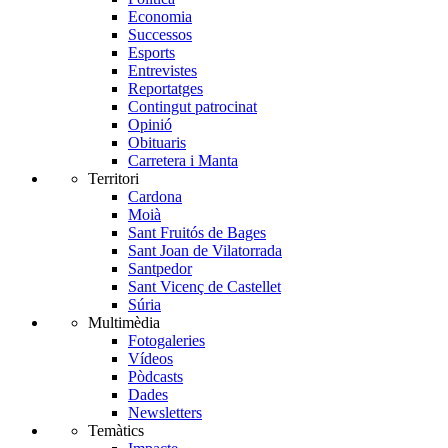
Economia
Successos
Esports
Entrevistes
Reportatges
Contingut patrocinat
Opinió
Obituaris
Carretera i Manta
Territori
Cardona
Moià
Sant Fruitós de Bages
Sant Joan de Vilatorrada
Santpedor
Sant Vicenç de Castellet
Súria
Multimèdia
Fotogaleries
Vídeos
Pòdcasts
Dades
Newsletters
Temàtics