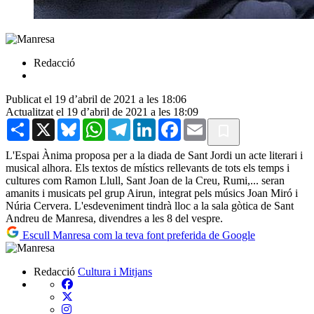
Redacció
Publicat el 19 d’abril de 2021 a les 18:06
Actualitzat el 19 d’abril de 2021 a les 18:09
Share
X
Bluesky
WhatsApp
Telegram
LinkedIn
Facebook
Email
L'Espai Ànima proposa per a la diada de Sant Jordi un acte literari i
musical alhora. Els textos de místics rellevants de tots els temps i
cultures com Ramon Llull, Sant Joan de la Creu, Rumi,... seran
amanits i musicats pel grup Airun, integrat pels músics Joan Miró i
Núria Cervera. L'esdeveniment tindrà lloc a la sala gòtica de Sant
Andreu de Manresa, divendres a les 8 del vespre.
Escull Manresa com la teva font preferida de Google
Redacció
Cultura i Mitjans