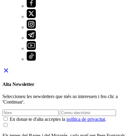
close
Alta Newsletter
Seleccioneu les newsletters que més us interessen i feu clic a
'Continuar'.
En donar-te d'alta acceptes la
política de privacitat
.
Els temes del Bages i del Moianès, cada matí per Pere Fontanals