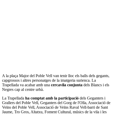
A la plaça Major del Poble Vell van tenir lloc els balls dels gegants,
capgrossos i altres personatges de la imatgeria surienca. La
Trapellada va acabar amb una
cercavila conjunta
dels Blancs i els
Negres cap al centre urbà.
La Trapellada
ha comptat amb la participació
dels Geganters i
Grallers del Poble Vell, Geganters del Gorg de l'Olla, Associació de
Veïns del Poble Vell, Associació de Veïns Raval Vell-barri de Sant
Jaume, Tro Gros, Altatxu, Foment Cultural, músics de la vila i les