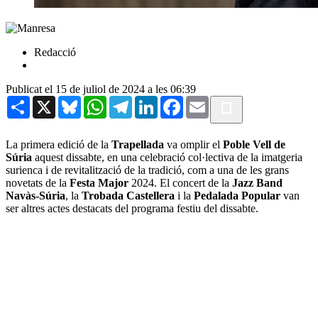
Redacció
Publicat el 15 de juliol de 2024 a les 06:39
Share
X
Bluesky
WhatsApp
Telegram
LinkedIn
Facebook
Email
La primera edició de la
Trapellada
va omplir el
Poble Vell de
Súria
aquest dissabte, en una celebració col·lectiva de la imatgeria
surienca i de revitalització de la tradició, com a una de les grans
novetats de la
Festa Major
2024. El concert de la
Jazz Band
Navàs-Súria
, la
Trobada Castellera
i la
Pedalada Popular
van
ser altres actes destacats del programa festiu del dissabte.