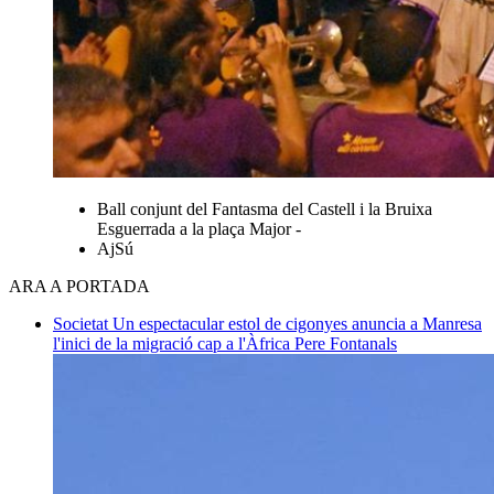
Ball conjunt del Fantasma del Castell i la Bruixa
Esguerrada a la plaça Major -
AjSú
ARA A PORTADA
Societat
Un espectacular estol de cigonyes anuncia a Manresa
l'inici de la migració cap a l'Àfrica
Pere Fontanals