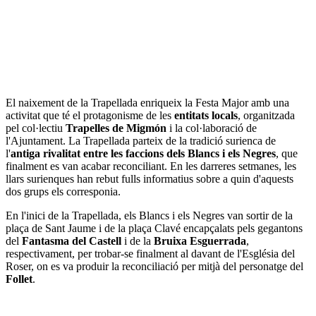
El naixement de la Trapellada enriqueix la Festa Major amb una
activitat que té el protagonisme de les
entitats locals
, organitzada
pel col·lectiu
Trapelles de Migmón
i la col·laboració de
l'Ajuntament. La Trapellada parteix de la tradició surienca de
l'
antiga rivalitat entre les faccions dels Blancs i els Negres
, que
finalment es van acabar reconciliant. En les darreres setmanes, les
llars surienques han rebut fulls informatius sobre a quin d'aquests
dos grups els corresponia.
En l'inici de la Trapellada, els Blancs i els Negres van sortir de la
plaça de Sant Jaume i de la plaça Clavé encapçalats pels gegantons
del
Fantasma del Castell
i de la
Bruixa Esguerrada
,
respectivament, per trobar-se finalment al davant de l'Església del
Roser, on es va produir la reconciliació per mitjà del personatge del
Follet
.