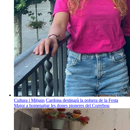
Cultura i Mitjans
Cardona destinarà la polsera de la Festa
Major a homenatjar les dones pioneres del Correbou