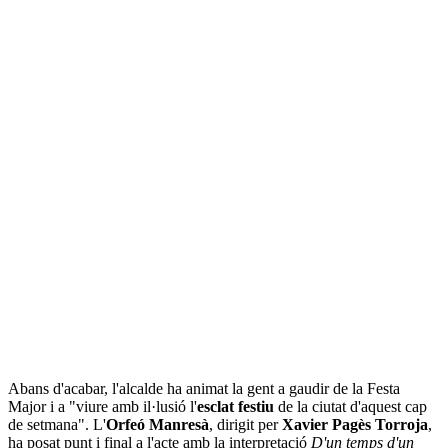
Abans d'acabar, l'alcalde ha animat la gent a gaudir de la Festa
Major i a "viure amb il·lusió l'
esclat festiu
de la ciutat d'aquest cap
de setmana". L'
Orfeó Manresà
, dirigit per
Xavier Pagès Torroja
,
ha posat punt i final a l'acte amb la interpretació
D'un temps d'un