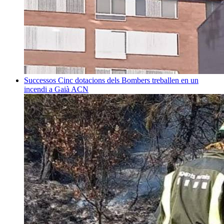
Successos
Cinc dotacions dels Bombers treballen en un
incendi a Gaià
ACN