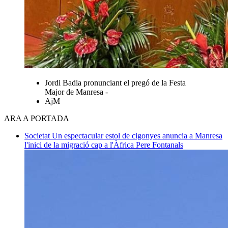
Jordi Badia pronunciant el pregó de la Festa
Major de Manresa -
AjM
ARA A PORTADA
Societat
Un espectacular estol de cigonyes anuncia a Manresa
l'inici de la migració cap a l'Àfrica
Pere Fontanals