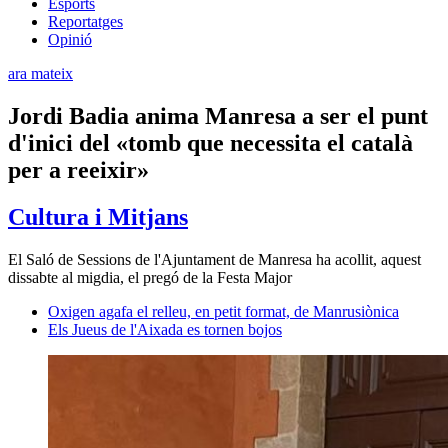
Esports
Reportatges
Opinió
ara mateix
Jordi Badia anima Manresa a ser el punt
d'inici del «tomb que necessita el català
per a reeixir»
Cultura i Mitjans
El Saló de Sessions de l'Ajuntament de Manresa ha acollit, aquest
dissabte al migdia, el pregó de la Festa Major
Oxigen agafa el relleu, en petit format, de Manrusiònica
Els Jueus de l'Aixada es tornen bojos