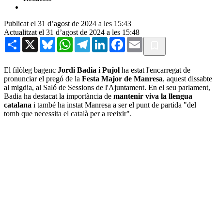
Publicat el 31 d’agost de 2024 a les 15:43
Actualitzat el 31 d’agost de 2024 a les 15:48
Share
X
Bluesky
WhatsApp
Telegram
LinkedIn
Facebook
Email
El filòleg bagenc
Jordi Badia i Pujol
ha estat l'encarregat de
pronunciar el pregó de la
Festa Major de Manresa
, aquest dissabte
al migdia, al Saló de Sessions de l'Ajuntament. En el seu parlament,
Badia ha destacat la importància de
mantenir viva la llengua
catalana
i també ha instat Manresa a ser el punt de partida "del
tomb que necessita el català per a reeixir".