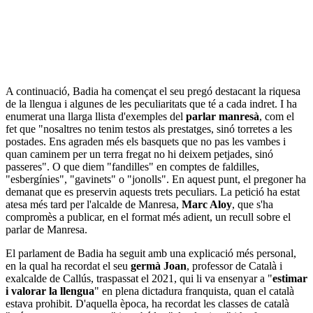
A continuació, Badia ha començat el seu pregó destacant la riquesa
de la llengua i algunes de les peculiaritats que té a cada indret. I ha
enumerat una llarga llista d'exemples del
parlar manresà
, com el
fet que "nosaltres no tenim testos als prestatges, sinó torretes a les
postades. Ens agraden més els basquets que no pas les vambes i
quan caminem per un terra fregat no hi deixem petjades, sinó
passeres". O que diem "fandilles" en comptes de faldilles,
"esbergínies", "gavinets" o "jonolls". En aquest punt, el pregoner ha
demanat que es preservin aquests trets peculiars. La petició ha estat
atesa més tard per l'alcalde de Manresa,
Marc Aloy
, que s'ha
compromès a publicar, en el format més adient, un recull sobre el
parlar de Manresa.
El parlament de Badia ha seguit amb una explicació més personal,
en la qual ha recordat el seu
germà Joan
, professor de Català i
exalcalde de Callús, traspassat el 2021, qui li va ensenyar a "
estimar
i valorar la llengua
" en plena dictadura franquista, quan el català
estava prohibit. D'aquella època, ha recordat les classes de català