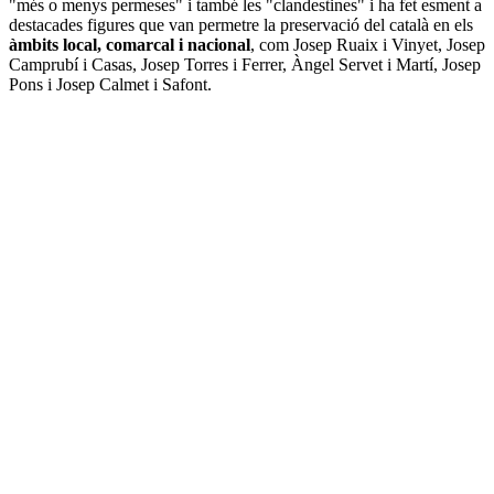
"més o menys permeses" i també les "clandestines" i ha fet esment a
destacades figures que van permetre la preservació del català en els
àmbits local, comarcal i nacional
, com Josep Ruaix i Vinyet, Josep
Camprubí i Casas, Josep Torres i Ferrer, Àngel Servet i Martí, Josep
Pons i Josep Calmet i Safont.