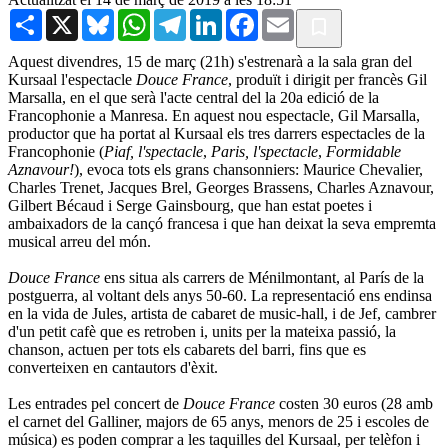
Share
X
Bluesky
WhatsApp
Telegram
LinkedIn
Facebook
Email
Aquest divendres, 15 de març (21h) s'estrenarà a la sala gran del
Kursaal l'espectacle
Douce France
, produït i dirigit per francès Gil
Marsalla, en el que serà l'acte central del la 20a edició de la
Francophonie a Manresa. En aquest nou espectacle, Gil Marsalla,
productor que ha portat al Kursaal els tres darrers espectacles de la
Francophonie (
Piaf, l'spectacle
,
Paris, l'spectacle
,
Formidable
Aznavour!
), evoca tots els grans chansonniers: Maurice Chevalier,
Charles Trenet, Jacques Brel, Georges Brassens, Charles Aznavour,
Gilbert Bécaud i Serge Gainsbourg, que han estat poetes i
ambaixadors de la cançó francesa i que han deixat la seva empremta
musical arreu del món.
Douce France
ens situa als carrers de Ménilmontant, al París de la
postguerra, al voltant dels anys 50-60. La representació ens endinsa
en la vida de Jules, artista de cabaret de music-hall, i de Jef, cambrer
d'un petit cafè que es retroben i, units per la mateixa passió, la
chanson, actuen per tots els cabarets del barri, fins que es
converteixen en cantautors d'èxit.
Les entrades pel concert de
Douce France
costen 30 euros (28 amb
el carnet del Galliner, majors de 65 anys, menors de 25 i escoles de
música) es poden comprar a les taquilles del Kursaal, per telèfon i