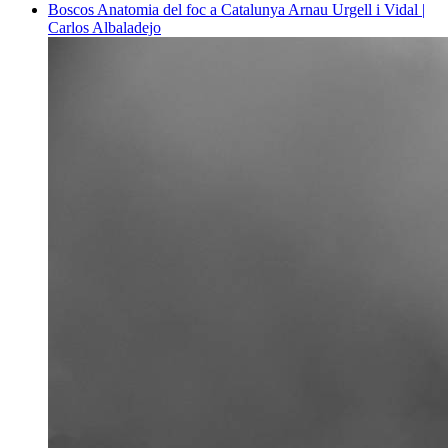
Boscos
Anatomia del foc a Catalunya
Arnau Urgell i Vidal |
Carlos Albaladejo