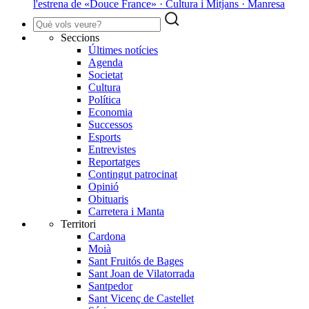
l'estrena de «Douce France» · Cultura i Mitjans · Manresa
Seccions
Últimes notícies
Agenda
Societat
Cultura
Política
Economia
Successos
Esports
Entrevistes
Reportatges
Contingut patrocinat
Opinió
Obituaris
Carretera i Manta
Territori
Cardona
Moià
Sant Fruitós de Bages
Sant Joan de Vilatorrada
Santpedor
Sant Vicenç de Castellet