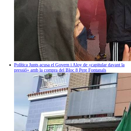
Política
Junts acusa el Govern i Aloy de «capitular davant la
pressió» amb la compra del Bloc 8
Pere Fontanals