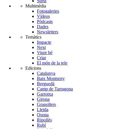
Súria
Multimèdia
Fotogaleries
Vídeos
Pòdcasts
Dades
Newsletters
Temàtics
Impacte
Next
Viure bé
Criar
El món de la tele
Edicions
Catalunya
Baix Montseny
Berguedà
Camp de Tarragona
Garrotxa
Girona
Granollers
Lleida
Osona
Ripollès
Rubí