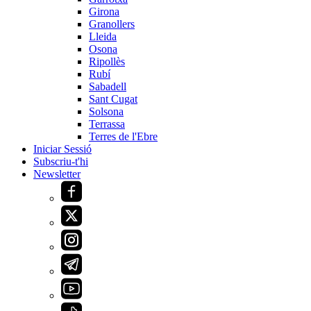
Girona
Granollers
Lleida
Osona
Ripollès
Rubí
Sabadell
Sant Cugat
Solsona
Terrassa
Terres de l'Ebre
Iniciar Sessió
Subscriu-t'hi
Newsletter