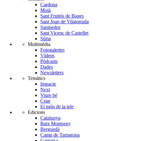
Cardona
Moià
Sant Fruitós de Bages
Sant Joan de Vilatorrada
Santpedor
Sant Vicenç de Castellet
Súria
Multimèdia
Fotogaleries
Vídeos
Pòdcasts
Dades
Newsletters
Temàtics
Impacte
Next
Viure bé
Criar
El món de la tele
Edicions
Catalunya
Baix Montseny
Berguedà
Camp de Tarragona
Garrotxa