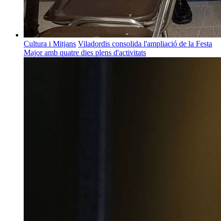
Cultura i Mitjans
Viladordis consolida l'ampliació de la Festa
Major amb quatre dies plens d'activitats