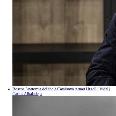
Boscos
Anatomia del foc a Catalunya
Arnau Urgell i Vidal |
Carlos Albaladejo