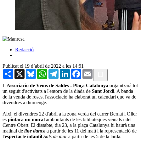
Redacció
Publicat el 19 d’abril de 2022 a les 14:51
Share
X
Bluesky
WhatsApp
Telegram
LinkedIn
Facebook
Email
L'
Associació de Veïns de Saldes - Plaça Catalunya
organitzarà tot
un seguit d'activitats a l'entorn de la diada de
Sant Jordi
. A banda
de la venda de roses, l'associació ha elaborat un calendari que va de
divendres a diumenge.
Així, el divendres 22 d'abril a la zona verda del carrer Bernat i Oller
es
pintarà un mural
amb infants de les biblioteques veïnals i del
Centre Obert. El dissabte, dia 23, a la plaça Catalunya hi haurà una
matinal de
line dance
a partir de les 11 del matí i la representació de
l'
espectacle infantil
Sals de mar
a partir de les 5 de la tarda.