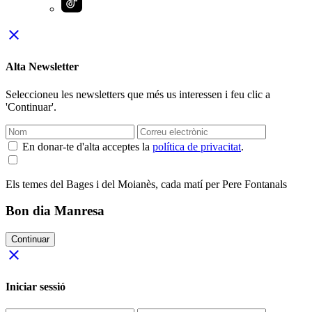
close
Alta Newsletter
Seleccioneu les newsletters que més us interessen i feu clic a
'Continuar'.
En donar-te d'alta acceptes la
política de privacitat
.
Els temes del Bages i del Moianès, cada matí per Pere Fontanals
Bon dia Manresa
Continuar
close
Iniciar sessió