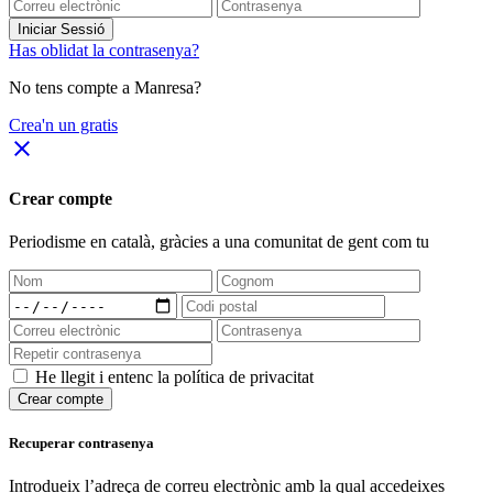
Iniciar Sessió
Has oblidat la contrasenya?
No tens compte a Manresa?
Crea'n un gratis
close
Crear compte
Periodisme
en català
, gràcies a una comunitat de gent com tu
He llegit i entenc la política de privacitat
Crear compte
Recuperar contrasenya
Introdueix l’adreça de correu electrònic amb la qual accedeixes