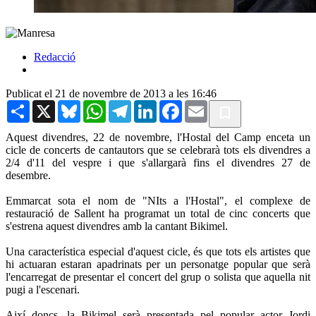
Redacció
Publicat el 21 de novembre de 2013 a les 16:46
Share
X
Bluesky
WhatsApp
Telegram
LinkedIn
Facebook
Email
Aquest divendres, 22 de novembre, l'Hostal del Camp enceta un
cicle de concerts de cantautors que se celebrarà tots els divendres a
2/4 d'11 del vespre i que s'allargarà fins el divendres 27 de
desembre.
Emmarcat sota el nom de "NIts a l'Hostal", el complexe de
restauració de Sallent ha programat un total de cinc concerts que
s'estrena aquest divendres amb la cantant Bikimel.
Una característica especial d'aquest cicle, és que tots els artistes que
hi actuaran estaran apadrinats per un personatge popular que serà
l'encarregat de presentar el concert del grup o solista que aquella nit
pugi a l'escenari.
Així doncs, la Bikimel serà presentada pel popular actor Jordi