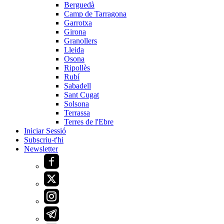
Berguedà
Camp de Tarragona
Garrotxa
Girona
Granollers
Lleida
Osona
Ripollès
Rubí
Sabadell
Sant Cugat
Solsona
Terrassa
Terres de l'Ebre
Iniciar Sessió
Subscriu-t'hi
Newsletter