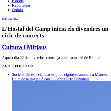
Esports
Reportatges
Opinió
ara mateix
L'Hostal del Camp inicia els divendres un
cicle de concerts
Cultura i Mitjans
Aquest dia 22 de novembre comença amb l'actuació de Bikimel
ARA A PORTADA
Societat
Un espectacular estol de cigonyes anuncia a Manresa
l'inici de la migració cap a l'Àfrica
Pere Fontanals