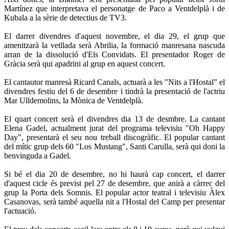
Martínez que interpretava el personatge de Paco a Ventdelplà i de
Kubala a la sèrie de detectius de TV3.
El darrer divendres d'aquest novembre, el dia 29, el grup que
amenitzarà la vetllada serà Abrilia, la formació manresana nascuda
arran de la dissolució d'Els Convidats. El presentador Roger de
Gràcia serà qui apadrini al grup en aquest concert.
El cantautor manresà Ricard Canals, actuarà a les "Nits a l'Hostal" el
divendres festiu del 6 de desembre i tindrà la presentació de l'actriu
Mar Ulldemolins, la Mònica de Ventdelplà.
El quart concert serà el divendres dia 13 de desmbre. La cantant
Elena Gadel, actualment jurat del programa televisiu "Oh Happy
Day", presentarà el seu nou treball discogràfic. El popular cantant
del mític grup dels 60 "Los Mustang", Santi Carulla, serà qui doni la
benvinguda a Gadel.
Si bé el dia 20 de desembre, no hi haurà cap concert, el darrer
d'aquest cicle és previst pel 27 de desembre, que anirà a càrrec del
grup la Porta dels Somnis. El popular actor teatral i televisiu Àlex
Casanovas, serà també aquella nit a l'Hostal del Camp per presentar
l'actuació.