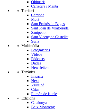
Obituaris
Carretera i Manta
Territori
Cardona
Moià
Sant Fruitós de Bages
Sant Joan de Vilatorrada
Santpedor
Sant Vicenç de Castellet
Súria
Multimèdia
Fotogaleries
Vídeos
Pòdcasts
Dades
Newsletters
Temàtics
Impacte
Next
Viure bé
Criar
El món de la tele
Edicions
Catalunya
Baix Montseny