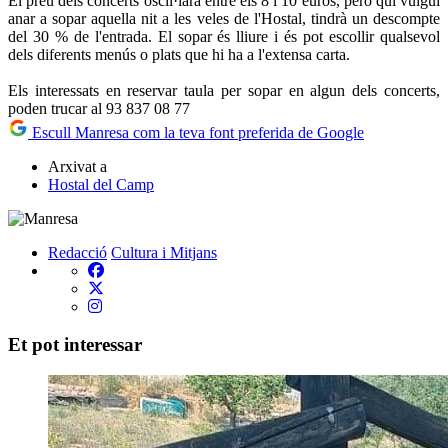
El preu dels concerts oscil·lara entre els 8 i 10 euros, però qui vulgui
anar a sopar aquella nit a les veles de l'Hostal, tindrà un descompte
del 30 % de l'entrada. El sopar és lliure i és pot escollir qualsevol
dels diferents menús o plats que hi ha a l'extensa carta.
Els interessats en reservar taula per sopar en algun dels concerts,
poden trucar al 93 837 08 77
Escull Manresa com la teva font preferida de Google
Arxivat a
Hostal del Camp
Redacció
Cultura i Mitjans
Et pot interessar