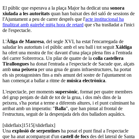
El públic que esperava a la plaça Major ha dedicat una
sonora
xiulada a les autoritats
quan han baixat des del saló de sessions de
l'Ajuntament a peu de carrer després que l'
acte institucional ha
finalitzat amb gairebé mitja hora de retard
que s'ha traslladat a l'inici
de l'espectacle.
L'
Àliga de Manresa
, del segle XVI, ha estat l'encarregada de
saludar les autoritats i el públic amb el seu ball i tot seguit
Xàldiga
ha ofert una mostra de foc davant d'una plaça plena fins a l'entrada
del carrer Sobrerroca. Un pilar de quatre de la
colla castellera
Tirallongues
ha donat l'entrada a l'espectacle de Sacude que, alçats
amb
una peixera
per una grua de grans infraestructures, ha portat
els sis protagonistes fins a més amunt del sostre de l'ajuntament on
han començat a ballar a ritme de
música electrònica
.
L'espectacle, per moments
supersònic
, format per quatre membres
del grup penjats de dalt de tot de la grua, i dos més dins de la
peixera, s'ha portat a terme a diferents altures, i el punt culminant ha
arribat amb un imperatiu: "
Balla
", que han pintat al frontal de
l'estructura, seguit de la despenjada dels dos balladors aquàtics.
[slideflaix]1515[/slideflaix]
Una
explosió de serpentines
ha posat el punt final a l'espectacle
que ha anat acompanyat d'un
castell de focs
des del lateral de Santa