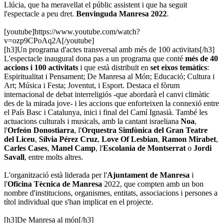
Llúcia, que ha meravellat el públic assistent i que ha seguit
l'espectacle a peu dret.
Benvinguda Manresa 2022
.
[youtube]https://www.youtube.com/watch?
v=ozp9CPoAq2A[/youtube]
[h3]Un programa d'actes transversal amb més de 100 activitats[/h3]
L'espectacle inaugural dona pas a un programa que conté
més de 40
accions i 100 activitats
i que està distribuït en
set eixos temàtics
:
Espiritualitat i Pensament; De Manresa al Món; Educació; Cultura i
Art; Música i Festa; Joventut, i Esport. Destaca el fòrum
internacional de debat interreligiós -que abordarà el canvi climàtic
des de la mirada jove- i les accions que enforteixen la connexió entre
el País Basc i Catalunya, inici i final del Camí Ignasià. També les
actuacions culturals i musicals, amb la cantant israeliana
Noa
,
l'
Orfeón Donostiarra
, l'
Orquestra Simfònica del Gran Teatre
del Liceu
,
Sílvia Pérez Cruz
,
Love Of Lesbian
,
Ramon Mirabet
,
Carles Cases
,
Manel Camp
, l'
Escolania de Montserrat
o
Jordi
Savall
, entre molts altres.
L'organització està liderada per l'
Ajuntament de Manresa
i
l'
Oficina Tècnica de Manresa
2022, que compten amb un bon
nombre d'institucions, organismes, entitats, associacions i persones a
títol individual que s'han implicat en el projecte.
[h3]De Manresa al món[/h3]