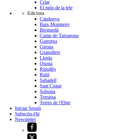
Criar
El món de la tele
Edicions
Catalunya
Baix Montseny
Berguedà
Camp de Tarragona
Garrotxa
Girona
Granollers
Lleida
Osona
Ripollès
Rubí
Sabadell
Sant Cugat
Solsona
Terrassa
Terres de l'Ebre
Iniciar Sessió
Subscriu-t'hi
Newsletter