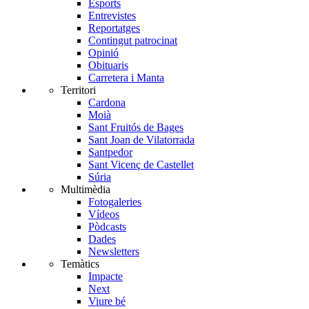
Esports
Entrevistes
Reportatges
Contingut patrocinat
Opinió
Obituaris
Carretera i Manta
Territori
Cardona
Moià
Sant Fruitós de Bages
Sant Joan de Vilatorrada
Santpedor
Sant Vicenç de Castellet
Súria
Multimèdia
Fotogaleries
Vídeos
Pòdcasts
Dades
Newsletters
Temàtics
Impacte
Next
Viure bé