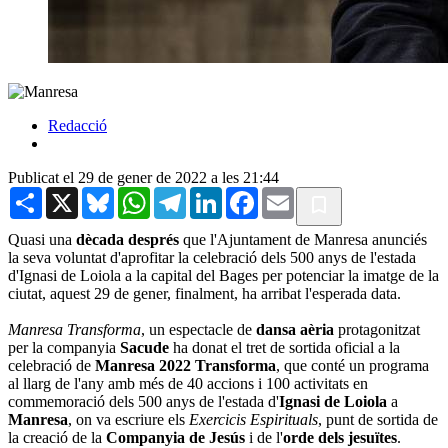
Redacció
Publicat el 29 de gener de 2022 a les 21:44
Share
X
Bluesky
WhatsApp
Telegram
LinkedIn
Facebook
Email
Quasi una
dècada després
que l'Ajuntament de Manresa anunciés
la seva voluntat d'aprofitar la celebració dels 500 anys de l'estada
d'Ignasi de Loiola a la capital del Bages per potenciar la imatge de la
ciutat, aquest 29 de gener, finalment, ha arribat l'esperada data.
Manresa Transforma
, un espectacle de
dansa aèria
protagonitzat
per la companyia
Sacude
ha donat el tret de sortida oficial a la
celebració de
Manresa 2022 Transforma
, que conté un programa
al llarg de l'any amb més de 40 accions i 100 activitats en
commemoració dels 500 anys de l'estada d'
Ignasi de Loiola
a
Manresa
, on va escriure els
Exercicis Espirituals
, punt de sortida de
la creació de la
Companyia de Jesús
i de l'
orde dels jesuïtes
.