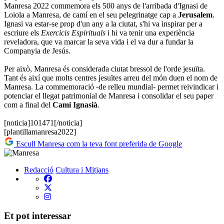
Manresa 2022 commemora els 500 anys de l'arribada d'Ignasi de
Loiola a Manresa, de camí en el seu pelegrinatge cap a
Jerusalem
.
Ignasi va estar-se prop d'un any a la ciutat, s'hi va inspirar per a
escriure els
Exercicis Espirituals
i hi va tenir una experiència
reveladora, que va marcar la seva vida i el va dur a fundar la
Companyia de Jesús.
Per això, Manresa és considerada ciutat bressol de l'orde jesuïta.
Tant és així que molts centres jesuïtes arreu del món duen el nom de
Manresa. La commemoració -de relleu mundial- permet reivindicar i
potenciar el llegat patrimonial de Manresa i consolidar el seu paper
com a final del
Camí Ignasià
.
[noticia]101471[/noticia]
[plantillamanresa2022]
Escull Manresa com la teva font preferida de Google
Redacció
Cultura i Mitjans
Et pot interessar