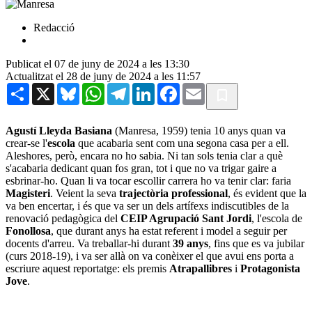
Redacció
Publicat el 07 de juny de 2024 a les 13:30
Actualitzat el 28 de juny de 2024 a les 11:57
Share
X
Bluesky
WhatsApp
Telegram
LinkedIn
Facebook
Email
Agustí Lleyda Basiana
(Manresa, 1959) tenia 10 anys quan va
crear-se l'
escola
que acabaria sent com una segona casa per a ell.
Aleshores, però, encara no ho sabia. Ni tan sols tenia clar a què
s'acabaria dedicant quan fos gran, tot i que no va trigar gaire a
esbrinar-ho. Quan li va tocar escollir carrera ho va tenir clar: faria
Magisteri
. Veient la seva
trajectòria professional
, és evident que la
va ben encertar, i és que va ser un dels artífexs indiscutibles de la
renovació pedagògica del
CEIP Agrupació Sant Jordi
, l'escola de
Fonollosa
, que durant anys ha estat referent i model a seguir per
docents d'arreu. Va treballar-hi durant
39 anys
, fins que es va jubilar
(curs 2018-19), i va ser allà on va conèixer el que avui ens porta a
escriure aquest reportatge: els premis
Atrapallibres
i
Protagonista
Jove
.