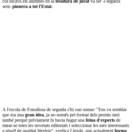
col·locava els alumnes en la
tessitura de jurat
va ser -i segueix
sent-
pionera a tot l'Estat
.
A l'escola de Fonollosa de seguida s'hi van sumar: "Ens va semblar
que era una
gran idea
, ja no només pel format dels premis sinó
també perquè prèviament hi havia hagut una
feina d'experts
de
mirar-se totes les novetats editorials i seleccionar les més interessants
a nivell de qualitat literària", explica Lleyda, que actualment
forma