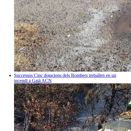
Successos
Cinc dotacions dels Bombers treballen en un
incendi a Gaià
ACN