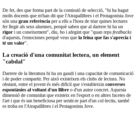
De fet, des que forma part de la comissió de selecció, "hi ha hagut
molts docents que m'han dit que l'Atrapallibres i el Protagonista Jove
són una
gran referència
per a ells a l'hora de triar quines lectures
fer llegir als seus alumnes, perquè saben que al darrere hi ha un
rigor
i un coneixement", diu, bo i afegint que "quan reps
feedbacks
d'aquests, t'emociones perquè veus que
la feina que fas s'aprecia i
té un valor
".
La creació d'una comunitat lectora, un element
"cabdal"
Darrere de la literatura hi ha un gaudi i una capacitat de comunicació
i de poder compartir. Per això existeixen els clubs de lectura. No
obstant, entre el jovent és més difícil que s'estableixin
converses
espontànies al voltant d'un llibre
o d'un autor concret. Aquesta
dimensió de comunitat que existeix en l'esport o en altres facetes de
l'art i que és tan beneficiosa per sentir-te part d'un col·lectiu, també
es troba en l'Atrapallibres i el Protagonista Jove.