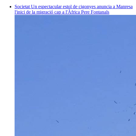
Societat
Un espectacular estol de cigonyes anuncia a Manresa
l'inici de la migració cap a l'Àfrica
Pere Fontanals