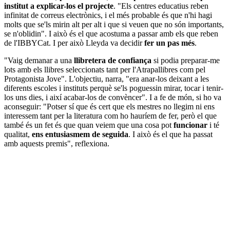
institut a explicar-los el projecte
. "Els centres educatius reben
infinitat de correus electrònics, i el més probable és que n'hi hagi
molts que se'ls mirin alt per alt i que si veuen que no són importants,
se n'oblidin". I això és el que acostuma a passar amb els que reben
de l'IBBYCat. I per això Lleyda va decidir
fer un pas més
.
"Vaig demanar a una
llibretera de confiança
si podia preparar-me
lots amb els llibres seleccionats tant per l'Atrapallibres com pel
Protagonista Jove". L'objectiu, narra, "era anar-los deixant a les
diferents escoles i instituts perquè se'ls poguessin mirar, tocar i tenir-
los uns dies, i així acabar-los de convèncer". I a fe de món, si ho va
aconseguir: "Potser sí que és cert que els mestres no llegim ni ens
interessem tant per la literatura com ho hauríem de fer, però el que
també és un fet és que quan veiem que una cosa pot
funcionar
i té
qualitat,
ens entusiasmem de seguida
. I això és el que ha passat
amb aquests premis", reflexiona.