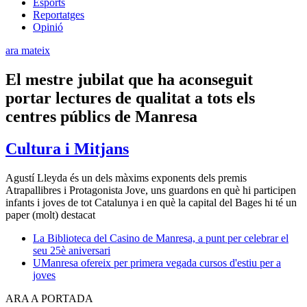
Esports
Reportatges
Opinió
ara mateix
El mestre jubilat que ha aconseguit
portar lectures de qualitat a tots els
centres públics de Manresa
Cultura i Mitjans
Agustí Lleyda és un dels màxims exponents dels premis
Atrapallibres i Protagonista Jove, uns guardons en què hi participen
infants i joves de tot Catalunya i en què la capital del Bages hi té un
paper (molt) destacat
La Biblioteca del Casino de Manresa, a punt per celebrar el
seu 25è aniversari
UManresa ofereix per primera vegada cursos d'estiu per a
joves
ARA A PORTADA