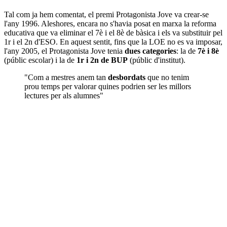
Tal com ja hem comentat, el premi Protagonista Jove va crear-se
l'any 1996. Aleshores, encara no s'havia posat en marxa la reforma
educativa que va eliminar el 7è i el 8è de bàsica i els va substituir pel
1r i el 2n d'ESO. En aquest sentit, fins que la LOE no es va imposar,
l'any 2005, el Protagonista Jove tenia
dues categories
: la de
7è i 8è
(públic escolar) i la de
1r i 2n de BUP
(públic d'institut).
"Com a mestres anem tan
desbordats
que no tenim
prou temps per valorar quines podrien ser les millors
lectures per als alumnes"