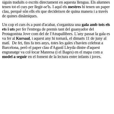
siguin traduïts o escrits directament en aquesta llengua. Els alumnes
tenen tot el curs per llegir-se'ls. I aquí els
mestres
hi tenen un paper
clau, perquè són ells els que decideixen de quina manera i a través
de quines dinàmiques.
Un cop el curs és a punt d'acabar, s'organitza una
gala amb tots els
ets i uts
per fer l'entrega de premis tant del guanyador del
Protagonista Jove com del de l'Atrapallibres. L'any passat la gala es
va fer al
Kursaal
, i aquest any hi tornarà, el dimarts 11 de juny al
matí. De fet, fins fa tres anys, totes les gales s'havien celebrat a
Barcelona, però el paper clau d'Agustí Lleyda dintre d'aquest
engranatge va col·locar Manresa (i el Bages) en el mapa com a
model a seguir
en el foment de la lectura entre infants i joves.