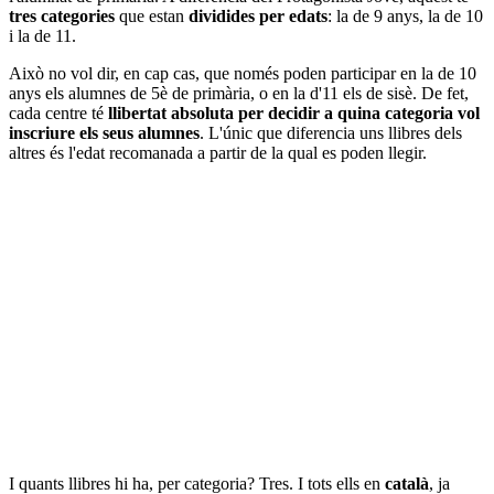
tres categories
que estan
dividides per edats
: la de 9 anys, la de 10
i la de 11.
Això no vol dir, en cap cas, que només poden participar en la de 10
anys els alumnes de 5è de primària, o en la d'11 els de sisè. De fet,
cada centre té
llibertat absoluta per decidir a quina categoria vol
inscriure els seus alumnes
. L'únic que diferencia uns llibres dels
altres és l'edat recomanada a partir de la qual es poden llegir.
I quants llibres hi ha, per categoria? Tres. I tots ells en
català
, ja