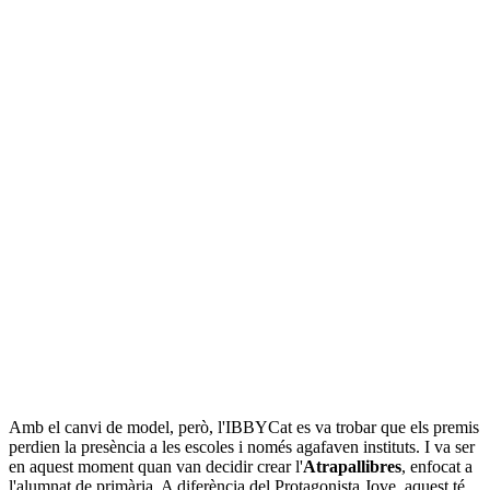
Amb el canvi de model, però, l'IBBYCat es va trobar que els premis
perdien la presència a les escoles i només agafaven instituts. I va ser
en aquest moment quan van decidir crear l'
Atrapallibres
, enfocat a
l'alumnat de primària. A diferència del Protagonista Jove, aquest té