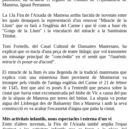
Manresa, Ignasi Perramon.
La 13a Fira de l'Aixada de Manresa arriba farcida de novetats entre
les quals destaquen la representació d'un renovat "Miracle de la
Llum" que es farà a l'església del Carme i que té com a base els
"Goigs de la Llum" i la vinculació del miracle a la Santíssima
Trinitat.
Toni Fornells, del Casal Cultural de Dansaires Manresans, ha
explicat que es tracta d'una peça de teatre litúrgic que vol transmetre
un missatge principal de "
concòrdia
" en el sentit que "
l'autèntic
miracle és posar-se d'acord
".
El miracle de la llum és una llegenda de la tradició manresana que
explica com una misteriosa llum provinent de Montserrat va
irrompre pels vitralls de l'antiga església del Carme el 21 de febrer
de 1345, fent que així es posés fi a l'entredit que pesava sobre la
ciutat que havia estat excomunicada pel bisbe de Vic a causa del pas
de la sèquia de Manresa per terres del bisbat. La sèquia va portar
aigua del Llobregat des de Balsareny fins a Manresa i amb la seva
construcció es va acabar l'escassetat d'aigua que patia la ciutat.
Més activitats infantils, nous espectacles i estrena d'un vi
Entre d'altres novetats, la Fira de l'Aixada també amplia l'espai