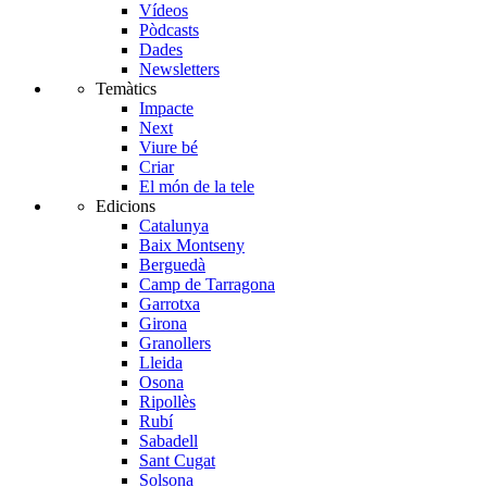
Vídeos
Pòdcasts
Dades
Newsletters
Temàtics
Impacte
Next
Viure bé
Criar
El món de la tele
Edicions
Catalunya
Baix Montseny
Berguedà
Camp de Tarragona
Garrotxa
Girona
Granollers
Lleida
Osona
Ripollès
Rubí
Sabadell
Sant Cugat
Solsona