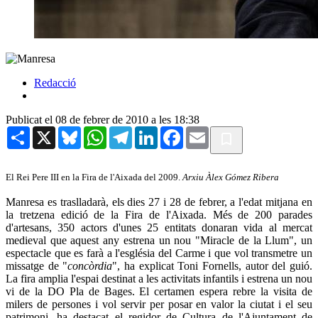
Redacció
Publicat el 08 de febrer de 2010 a les 18:38
Share
X
Bluesky
WhatsApp
Telegram
LinkedIn
Facebook
Email
El Rei Pere III en la Fira de l'Aixada del 2009.
Arxiu Àlex Gómez Ribera
Manresa es traslladarà, els dies 27 i 28 de febrer, a l'edat mitjana en
la tretzena edició de la Fira de l'Aixada. Més de 200 parades
d'artesans, 350 actors d'unes 25 entitats donaran vida al mercat
medieval que aquest any estrena un nou "Miracle de la Llum", un
espectacle que es farà a l'església del Carme i que vol transmetre un
missatge de "
concòrdia
", ha explicat Toni Fornells, autor del guió.
La fira amplia l'espai destinat a les activitats infantils i estrena un nou
vi de la DO Pla de Bages. El certamen espera rebre la visita de
milers de persones i vol servir per posar en valor la ciutat i el seu
patrimoni, ha destacat el regidor de Cultura de l'Ajuntament de