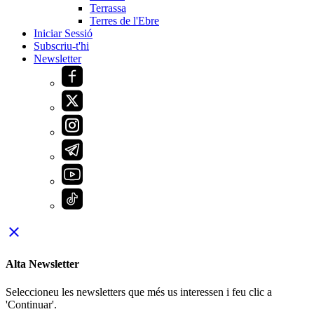
Terrassa
Terres de l'Ebre
Iniciar Sessió
Subscriu-t'hi
Newsletter
close
Alta Newsletter
Seleccioneu les newsletters que més us interessen i feu clic a
'Continuar'.