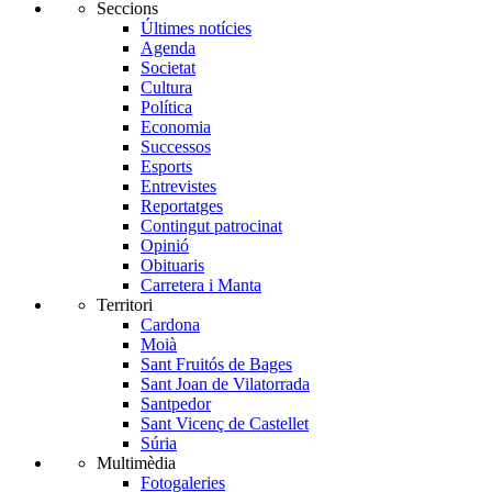
Seccions
Últimes notícies
Agenda
Societat
Cultura
Política
Economia
Successos
Esports
Entrevistes
Reportatges
Contingut patrocinat
Opinió
Obituaris
Carretera i Manta
Territori
Cardona
Moià
Sant Fruitós de Bages
Sant Joan de Vilatorrada
Santpedor
Sant Vicenç de Castellet
Súria
Multimèdia
Fotogaleries