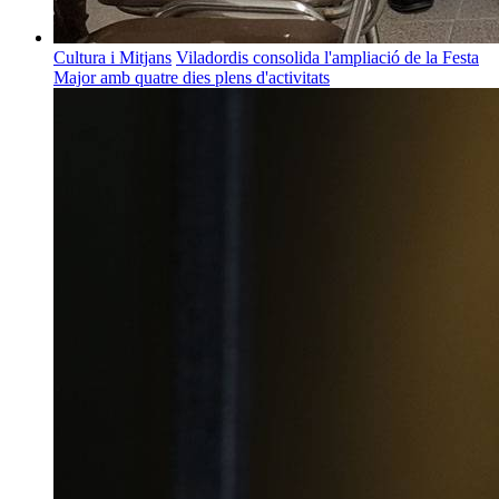
Cultura i Mitjans
Viladordis consolida l'ampliació de la Festa
Major amb quatre dies plens d'activitats