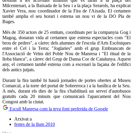
destinat a les activitats infantils que es faran a la plaça del
Milcentenari, a la Baixada de la Seu i a la plaça Serarols, ha explicat
Xavier Vera, nou coordinador de la Fira de l'Aixada. El certamen
també amplia el seu horari i estrena un nou vi de la DO Pla de
Bages.
Més de 350 actors de 25 entitats, coordinats per la companyia Gog i
Magog, donaran vida al certamen que estrena espectacles com "El
brou de pedres", a càrrec dels alumnes de l'escola d'Arts Escèniques
entre el Cel i la Terra; "Joglaries" amb el grup Embrancats de
l'Associació de Veïns del Poble Nou de Manresa i "El ritual de la
lloba blanca", a càrrec del Grup de Dansa Cor de Catalunya. Aquest
any, el certamen també estrena com a escenari la façana de l'edifici
dels antics jutjats.
Durant la fira també hi haurà jornades de portes obertes al Museu
Comarcal, a la torre del portal de Sobrerroca i a la basílica de la Seu.
A més, durant els dies de la fira s'habilitarà un servei d'autobusos
gratuïts cada 20 minuts que comunicarà l'aparcament del Nou
Congost amb la ciutat.
Escull Manresa com la teva font preferida de Google
Arxivat a
festes de la llum 2010