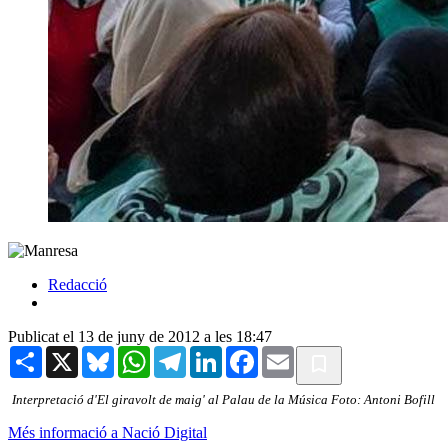
Redacció
Publicat el 13 de juny de 2012 a les 18:47
Share
X
Bluesky
WhatsApp
Telegram
LinkedIn
Facebook
Email
Interpretació d'El giravolt de maig' al Palau de la Música Foto: Antoni Bofill
Més informació a Nació Digital