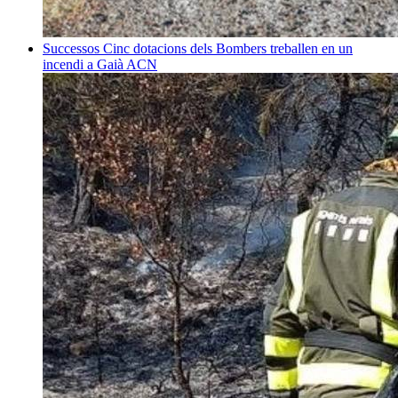
Successos
Cinc dotacions dels Bombers treballen en un
incendi a Gaià
ACN