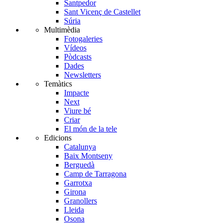
Santpedor
Sant Vicenç de Castellet
Súria
Multimèdia
Fotogaleries
Vídeos
Pòdcasts
Dades
Newsletters
Temàtics
Impacte
Next
Viure bé
Criar
El món de la tele
Edicions
Catalunya
Baix Montseny
Berguedà
Camp de Tarragona
Garrotxa
Girona
Granollers
Lleida
Osona