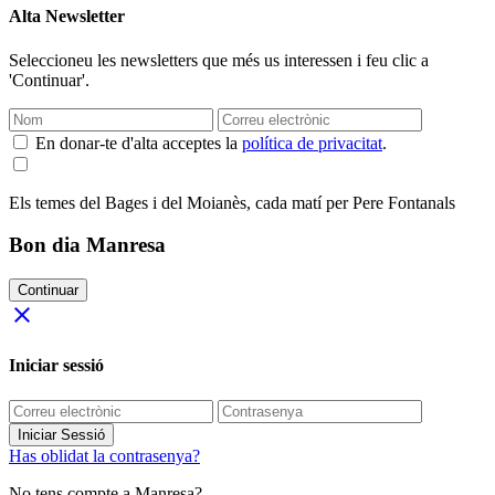
Alta Newsletter
Seleccioneu les newsletters que més us interessen i feu clic a
'Continuar'.
En donar-te d'alta acceptes la
política de privacitat
.
Els temes del Bages i del Moianès, cada matí per Pere Fontanals
Bon dia Manresa
Continuar
close
Iniciar sessió
Iniciar Sessió
Has oblidat la contrasenya?
No tens compte a Manresa?