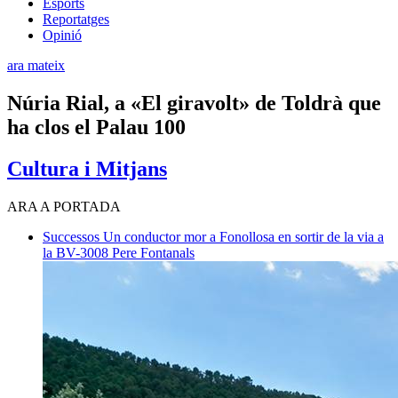
Esports
Reportatges
Opinió
ara mateix
Núria Rial, a «El giravolt» de Toldrà que
ha clos el Palau 100
Cultura i Mitjans
ARA A PORTADA
Successos
Un conductor mor a Fonollosa en sortir de la via a
la BV-3008
Pere Fontanals