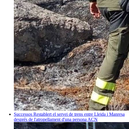
Successos
Restablert el servei de trens entre Lleida i Manresa
després de l'atropellament d'una persona
ACN