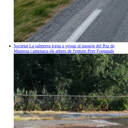
Societat
La salmorra torna a vessar al passeig del Riu de
Manresa i amenaça els arbres de l'entorn
Pere Fontanals