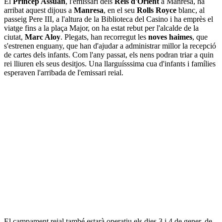
El
Príncep Assuan
, l'emissari dels
Reis d'Orient
a Manresa, ha
arribat aquest dijous a
Manresa
, en el seu
Rolls Royce
blanc, al
passeig Pere III, a l'altura de la Biblioteca del Casino i ha emprès el
viatge fins a la plaça Major, on ha estat rebut per l'alcalde de la
ciutat,
Marc Aloy
. Plegats, han recorregut les
noves haimes
, que
s'estrenen enguany, que han d'ajudar a administrar millor la recepció
de cartes dels infants. Com l'any passat, els nens podran triar a quin
rei lliuren els seus desitjos. Una llarguísssima cua d'infants i famílies
esperaven l'arribada de l'emissari reial.
El campament reial també estarà operatiu els dies 3 i 4 de gener, de