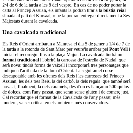
2/4 de 6 de la tarda a les 8 del vespre. En cas de no poder portar la
carta al Princep Assuan, els infants la podran tirar a la
bústia reial
situada al pati del Kursaal, o bé la podran entregar directament a Ses
Majestats durant la cavalcada.
Una cavalcada tradicional
Els Reis d'Orient arribaran a Manresa el dia 5 de gener a 1/4 de 7 de
la tarda a la rotonda de Sant Marc per veure'ls arribar pel
Pont Vell
i
iniciar el recorregut fins a la plaça Major. La cavalcada tindrà un
format tradicional
i l'obrirà la carrossa de l'estrella de Nadal, que
serà nova: tindrà forma de vaixell i incorporarà tres personatges que
indiquen l'arribada de la llum d'Orient. La seguiran el cotxe
descapotable amb les ofrenes dels Reis i les carrosses del Príncep
Assuan, les dels tres Reis, la del carbó, la dels regals -que també serà
nova- i, finalment, la dels caramels, des d'on es llançaran 500 quilos
de dolços, com l'any passat, que seran sense gluten i de comerç just.
Cal recordar que el format de la Cavalcada de l'any passat, més
modern, va ser criticat en els ambients més conservadors.