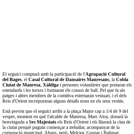
El seguici comptarà amb la participació de l'
Agrupació Cultural
del Bages
, el
Casal Cultural de Dansaires Manresans
, la
Cobla
Ciutat de Manresa
,
Xàldiga
i persones voluntàries que portaran els
estendards i les torxes i formaran els cossos de ball. Pel que fa als
patges i altres membres de la comitiva estrenaran vestuari, i el dels
Reis d'Orient incorporaran alguns detalls nous en els seus vestits.
Està previst que el seguici arribi a la plaça Major cap a 1/4 de 9 del
vespre, moment en què l'alcalde de Manresa, Marc Aloy, donarà la
benvinguda a
Ses Majestats
els Reis d'Orient i els lliurarà la clau de
la ciutat perquè puguin començar a treballar, acompanyat de la
corporació municipal. Abans, però, Melcior, Gaspar i Baltasar