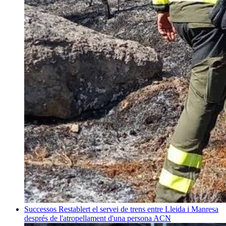
Successos
Restablert el servei de trens entre Lleida i Manresa
després de l'atropellament d'una persona
ACN