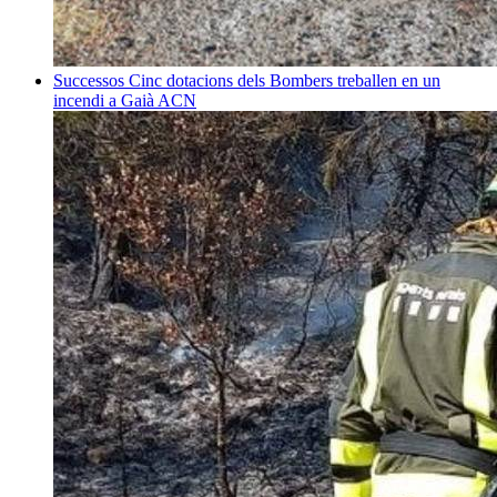
Successos
Cinc dotacions dels Bombers treballen en un
incendi a Gaià
ACN