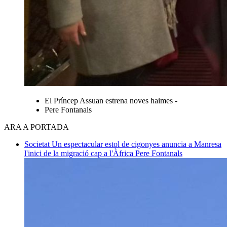
El Príncep Assuan estrena noves haimes -
Pere Fontanals
ARA A PORTADA
Societat
Un espectacular estol de cigonyes anuncia a Manresa
l'inici de la migració cap a l'Àfrica
Pere Fontanals