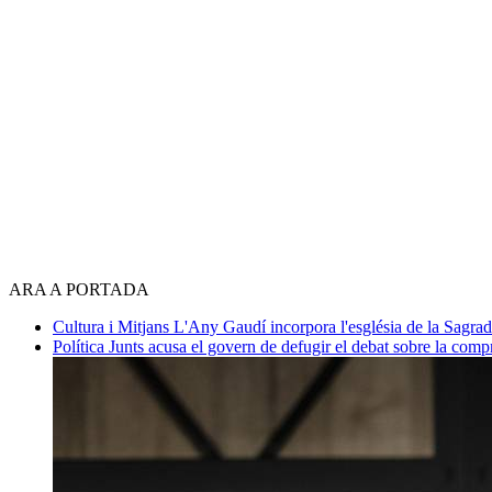
ARA A PORTADA
Cultura i Mitjans
L'Any Gaudí incorpora l'església de la Sagra
Política
Junts acusa el govern de defugir el debat sobre la com