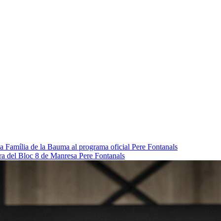
da Família de la Bauma al programa oficial
Pere Fontanals
pra del Bloc 8 de Manresa
Pere Fontanals