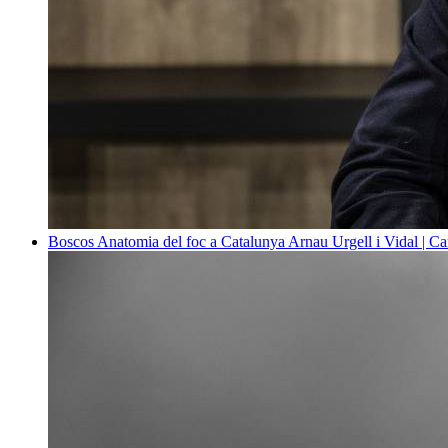
Boscos
Anatomia del foc a Catalunya
Arnau Urgell i Vidal | Ca