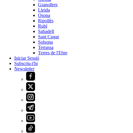
Granollers
Lleida
Osona
Ripollès
Rubí
Sabadell
Sant Cugat
Solsona
Terrassa
Terres de l'Ebre
Iniciar Sessió
Subscriu-t'hi
Newsletter