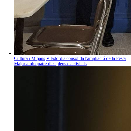
Cultura i Mitjans
Viladordis consolida l'ampliació de la Festa
Major amb quatre dies plens d'activitats