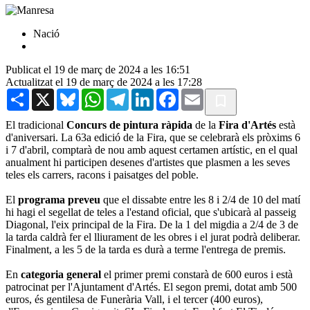
Nació
Publicat el 19 de març de 2024 a les 16:51
Actualitzat el 19 de març de 2024 a les 17:28
Share
X
Bluesky
WhatsApp
Telegram
LinkedIn
Facebook
Email
El tradicional
Concurs de pintura ràpida
de la
Fira d'Artés
està
d'aniversari. La 63a edició de la Fira, que se celebrarà els pròxims 6
i 7 d'abril, comptarà de nou amb aquest certamen artístic, en el qual
anualment hi participen desenes d'artistes que plasmen a les seves
teles els carrers, racons i paisatges del poble.
El
programa preveu
que el dissabte entre les 8 i 2/4 de 10 del matí
hi hagi el segellat de teles a l'estand oficial, que s'ubicarà al passeig
Diagonal, l'eix principal de la Fira. De la 1 del migdia a 2/4 de 3 de
la tarda caldrà fer el lliurament de les obres i el jurat podrà deliberar.
Finalment, a les 5 de la tarda es durà a terme l'entrega de premis.
En
categoria general
el primer premi constarà de 600 euros i està
patrocinat per l'Ajuntament d'Artés. El segon premi, dotat amb 500
euros, és gentilesa de Funerària Vall, i el tercer (400 euros),