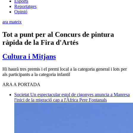
Esports
Reportatges
Opinió
ara mateix
Tot a punt per al Concurs de pintura
ràpida de la Fira d'Artés
Cultura i Mitjans
Hi haurà tres premis i el premi local a la categoria general i lots per
als participants a la categoria infantil
ARA A PORTADA
Societat
Un espectacular estol de cigonyes anuncia a Manresa
l'inici de la migració cap a l'Àfrica
Pere Fontanals