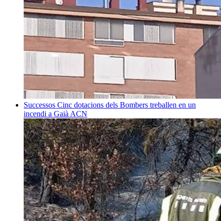
Successos
Cinc dotacions dels Bombers treballen en un
incendi a Gaià
ACN