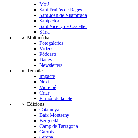
Moià
Sant Fruitós de Bages
Sant Joan de Vilatorrada
Santpedor
Sant Vicenç de Castellet
Súria
Multimèdia
Fotogaleries
Vídeos
Pòdcasts
Dades
Newsletters
Temàtics
Impacte
Next
Viure bé
Criar
El món de la tele
Edicions
Catalunya
Baix Montseny
Berguedà
Camp de Tarragona
Garrotxa
Girona