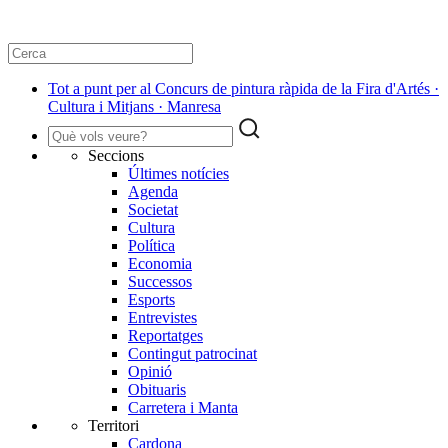
Tot a punt per al Concurs de pintura ràpida de la Fira d'Artés ·
Cultura i Mitjans · Manresa
Seccions
Últimes notícies
Agenda
Societat
Cultura
Política
Economia
Successos
Esports
Entrevistes
Reportatges
Contingut patrocinat
Opinió
Obituaris
Carretera i Manta
Territori
Cardona