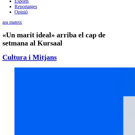
Esports
Reportatges
Opinió
ara mateix
«Un marit ideal» arriba el cap de
setmana al Kursaal
Cultura i Mitjans