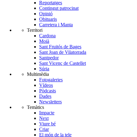
Reportatges
Contingut patrocinat
Opinió
Obituaris
Carretera i Manta
Territori
Cardona
Moià
Sant Fruitós de Bages
Sant Joan de Vilatorrada
Santpedor
Sant Vicenç de Castellet
Súria
Multimèdia
Fotogaleries
Vídeos
Pòdcasts
Dades
Newsletters
Temàtics
Impacte
Next
Viure bé
Criar
El món de la tele