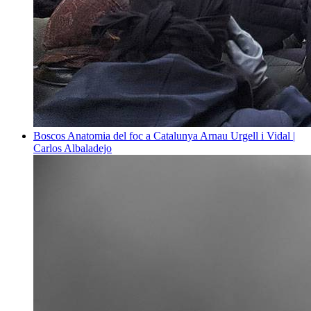
Boscos
Anatomia del foc a Catalunya
Arnau Urgell i Vidal |
Carlos Albaladejo