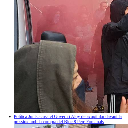
Política
Junts acusa el Govern i Aloy de «capitular davant la
pressió» amb la compra del Bloc 8
Pere Fontanals