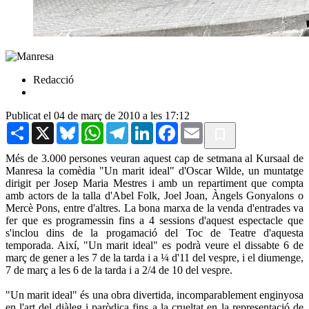
Redacció
Publicat el 04 de març de 2010 a les 17:12
Share
X
Bluesky
WhatsApp
Telegram
LinkedIn
Facebook
Email
Més de 3.000 persones veuran aquest cap de setmana al Kursaal de
Manresa la comèdia "Un marit ideal" d'Oscar Wilde, un muntatge
dirigit per Josep Maria Mestres i amb un repartiment que compta
amb actors de la talla d'Abel Folk, Joel Joan, Àngels Gonyalons o
Mercè Pons, entre d'altres. La bona marxa de la venda d'entrades va
fer que es programessin fins a 4 sessions d'aquest espectacle que
s'inclou dins de la progamació del Toc de Teatre d'aquesta
temporada. Així, "Un marit ideal" es podrà veure el dissabte 6 de
març de gener a les 7 de la tarda i a ¼ d'11 del vespre, i el diumenge,
7 de març a les 6 de la tarda i a 2/4 de 10 del vespre.
"Un marit ideal" és una obra divertida, incomparablement enginyosa
en l'art del diàleg i paròdica fins a la crueltat en la representació de