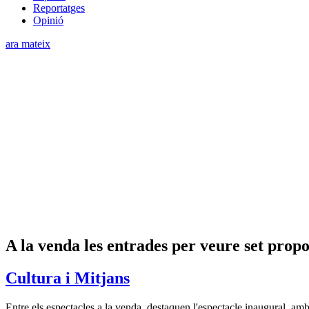
Reportatges
Opinió
ara mateix
A la venda les entrades per veure set prop
Cultura i Mitjans
Entre els espectacles a la venda, destaquen l'espectacle inaugural, a