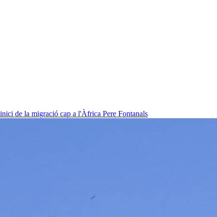
nici de la migració cap a l'Àfrica
Pere Fontanals