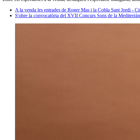
A la venda les entrades de Roger Mas i la Cobla Sant Jordi - Ci
S'obre la convocatòria del XVII Concurs Sons de la Mediterràn