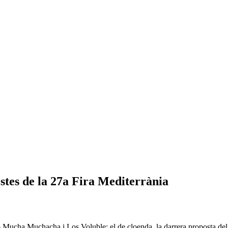
ostes de la 27a Fira Mediterrània
mb Mucha Muchacha i Los Voluble; el de cloenda, la darrera proposta del