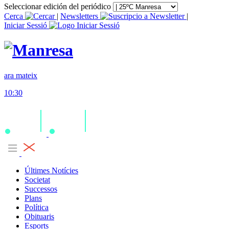
Seleccionar edición del periódico
Cerca
|
Newsletters
|
Iniciar Sessió
ara mateix
10:30
Últimes Notícies
Societat
Successos
Plans
Política
Obituaris
Esports