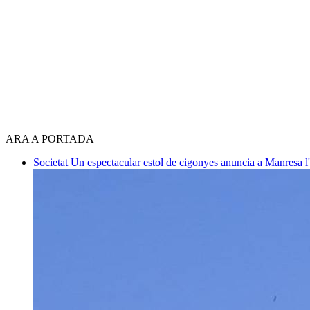
ARA A PORTADA
Societat
Un espectacular estol de cigonyes anuncia a Manresa l'i