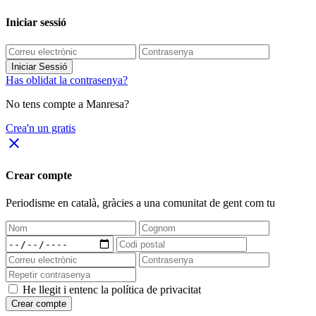
Iniciar sessió
Iniciar Sessió
Has oblidat la contrasenya?
No tens compte a Manresa?
Crea'n un gratis
close
Crear compte
Periodisme
en català
, gràcies a una comunitat de gent com tu
He llegit i entenc la política de privacitat
Crear compte