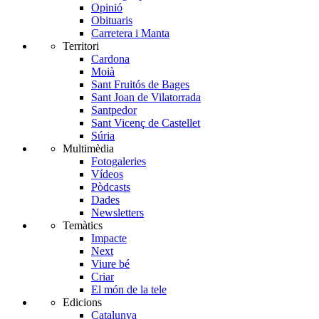
Opinió
Obituaris
Carretera i Manta
Territori
Cardona
Moià
Sant Fruitós de Bages
Sant Joan de Vilatorrada
Santpedor
Sant Vicenç de Castellet
Súria
Multimèdia
Fotogaleries
Vídeos
Pòdcasts
Dades
Newsletters
Temàtics
Impacte
Next
Viure bé
Criar
El món de la tele
Edicions
Catalunya