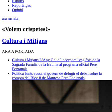
Esports
Reportatges
Opinió
ara mateix
«Volem crispetes!»
Cultura i Mitjans
ARA A PORTADA
Cultura i Mitjans
L'Any Gaudí incorpora l'església de la
Sagrada Família de la Bauma al programa oficial
Pere
Fontanals
Política
Junts acusa el govern de defugir el debat sobre la
compra del Bloc 8 de Manresa
Pere Fontanals