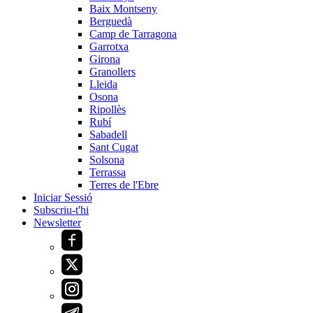
Baix Montseny
Berguedà
Camp de Tarragona
Garrotxa
Girona
Granollers
Lleida
Osona
Ripollès
Rubí
Sabadell
Sant Cugat
Solsona
Terrassa
Terres de l'Ebre
Iniciar Sessió
Subscriu-t'hi
Newsletter