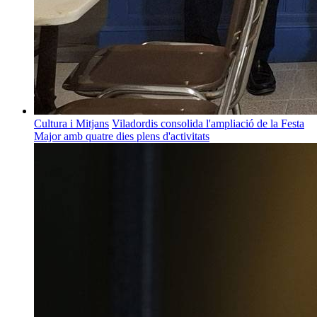
Cultura i Mitjans
Viladordis consolida l'ampliació de la Festa
Major amb quatre dies plens d'activitats