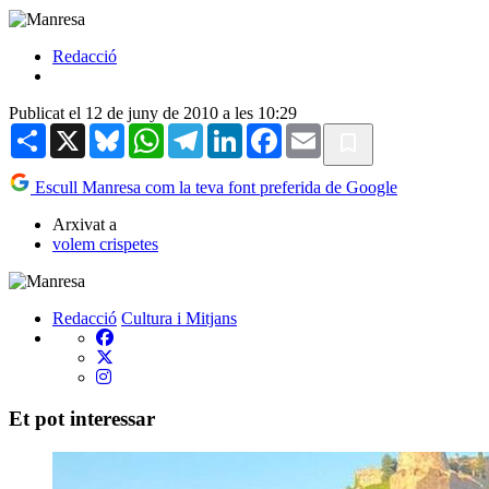
Redacció
Publicat el 12 de juny de 2010 a les 10:29
Share
X
Bluesky
WhatsApp
Telegram
LinkedIn
Facebook
Email
Escull Manresa com la teva font preferida de Google
Arxivat a
volem crispetes
Redacció
Cultura i Mitjans
Et pot interessar