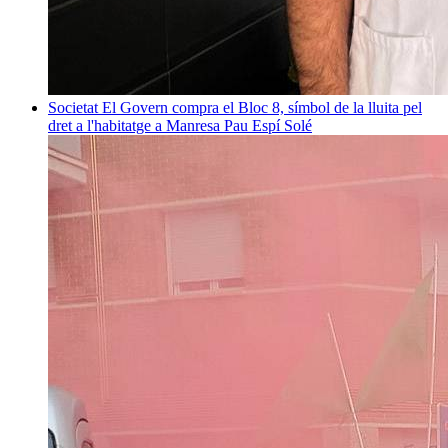
Societat
El Govern compra el Bloc 8, símbol de la lluita pel
dret a l'habitatge a Manresa
Pau Espí Solé