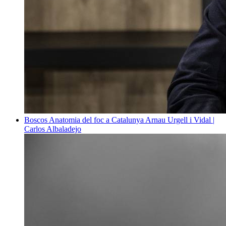
Boscos
Anatomia del foc a Catalunya
Arnau Urgell i Vidal |
Carlos Albaladejo