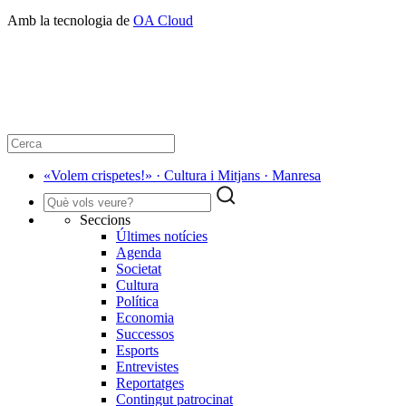
Amb la tecnologia de
OA Cloud
«Volem crispetes!» · Cultura i Mitjans · Manresa
Seccions
Últimes notícies
Agenda
Societat
Cultura
Política
Economia
Successos
Esports
Entrevistes
Reportatges
Contingut patrocinat