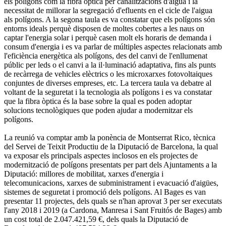
els polígons com la fibra òptica per canalitzacions d'aigua i la
necessitat de millorar la segregació d'efluents en el cicle de l'aigua
als polígons. A la segona taula es va constatar que els polígons són
entorns ideals perquè disposen de moltes cobertes a les naus on
captar l'energia solar i perquè casen molt els horaris de demanda i
consum d'energia i es va parlar de múltiples aspectes relacionats amb
l'eficiència energètica als polígons, des del canvi de l'enllumenat
públic per leds o el canvi a la il·luminació adaptativa, fins als punts
de recàrrega de vehicles elèctrics o les microxarxes fotovoltaiques
conjuntes de diverses empreses, etc. La tercera taula va debatre al
voltant de la seguretat i la tecnologia als polígons i es va constatar
que la fibra òptica és la base sobre la qual es poden adoptar
solucions tecnològiques que poden ajudar a modernitzar els
polígons.
La reunió va comptar amb la ponència de Montserrat Rico, tècnica
del Servei de Teixit Productiu de la Diputació de Barcelona, la qual
va exposar els principals aspectes inclosos en els projectes de
modernització de polígons presentats per part dels Ajuntaments a la
Diputació: millores de mobilitat, xarxes d'energia i
telecomunicacions, xarxes de subministrament i evacuació d'aigües,
sistemes de seguretat i promoció dels polígons. Al Bages es van
presentar 11 projectes, dels quals se n'han aprovat 3 per ser executats
l'any 2018 i 2019 (a Cardona, Manresa i Sant Fruitós de Bages) amb
un cost total de 2.047.421,59 €, dels quals la Diputació de