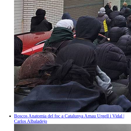
Boscos
Anatomia del foc a Catalunya
Arnau Urgell i Vidal |
Carlos Albaladejo