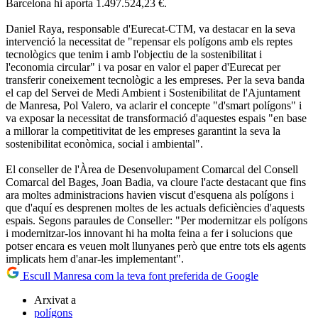
Barcelona hi aporta 1.497.524,23 €.
Daniel Raya, responsable d'Eurecat-CTM, va destacar en la seva
intervenció la necessitat de "repensar els polígons amb els reptes
tecnològics que tenim i amb l'objectiu de la sostenibilitat i
l'economia circular" i va posar en valor el paper d'Eurecat per
transferir coneixement tecnològic a les empreses. Per la seva banda
el cap del Servei de Medi Ambient i Sostenibilitat de l'Ajuntament
de Manresa, Pol Valero, va aclarir el concepte "d'smart polígons" i
va exposar la necessitat de transformació d'aquestes espais "en base
a millorar la competitivitat de les empreses garantint la seva la
sostenibilitat econòmica, social i ambiental".
El conseller de l'Àrea de Desenvolupament Comarcal del Consell
Comarcal del Bages, Joan Badia, va cloure l'acte destacant que fins
ara moltes administracions havien viscut d'esquena als polígons i
que d'aquí es desprenen moltes de les actuals deficiències d'aquests
espais. Segons paraules de Conseller: "Per modernitzar els polígons
i modernitzar-los innovant hi ha molta feina a fer i solucions que
potser encara es veuen molt llunyanes però que entre tots els agents
implicats hem d'anar-les implementant".
Escull Manresa com la teva font preferida de Google
Arxivat a
polígons