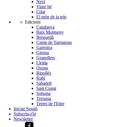
Next
Viure bé
Criar
El món de la tele
Edicions
Catalunya
Baix Montseny
Berguedà
Camp de Tarragona
Garrotxa
Girona
Granollers
Lleida
Osona
Ripollès
Rubí
Sabadell
Sant Cugat
Solsona
Terrassa
Terres de l'Ebre
Iniciar Sessió
Subscriu-t'hi
Newsletter