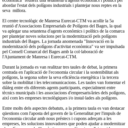
econòmica" reuneix una setantena d'agents econòmics i polítics per
abordar l'estat dels polígons industrials i plantejar nous reptes en la
seva millora.
El centre tecnològic de Manresa Eurecat-CTM va acollir la 5a
reunió d'Associacions Empresarials de Polígons del Bages, la qual
va aplegar una setantena d'agents econòmics i polítics de la comarca
per plantejar noves solucions per la modernització pels polígons
industrials del Bages. La jornada anomenada "Innovació en la
modernització dels polígons d'activitat econòmica" va ser impulsada
pel Consell Comarcal del Bages amb la col·laboració de
l'Ajuntament de Manresa i Eurecat-CTM.
Durant la jornada es van realitzar tres taules de debat, la primera
centrada en l'aplicació de l'economia circular i la sostenibilitat als
polígons, la segona sobre la seva eficiència energètica i la tercera
sobre la mobilitat i les telecomunicacions. Les taules van fomentar el
diàleg entre els diferents agents participants, especialment entre
tècnics municipals i les associacions d'empresaris/àries dels polígons,
així com les empreses tecnològiques i/o instal·lades als polígons.
Entre molts dels aspectes debatuts, a la primera taula es van destacar
qüestions com l'aposta del govern de la Generalitat per l'impuls de
l'economia circular amb nous préstecs i cupons adreçats a les
empreses, les solucions innovadores que poden ajudar a modernitzar