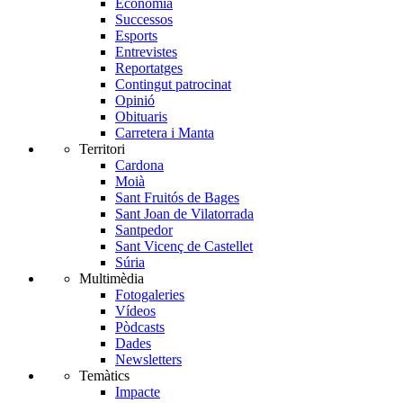
Economia
Successos
Esports
Entrevistes
Reportatges
Contingut patrocinat
Opinió
Obituaris
Carretera i Manta
Territori
Cardona
Moià
Sant Fruitós de Bages
Sant Joan de Vilatorrada
Santpedor
Sant Vicenç de Castellet
Súria
Multimèdia
Fotogaleries
Vídeos
Pòdcasts
Dades
Newsletters
Temàtics
Impacte