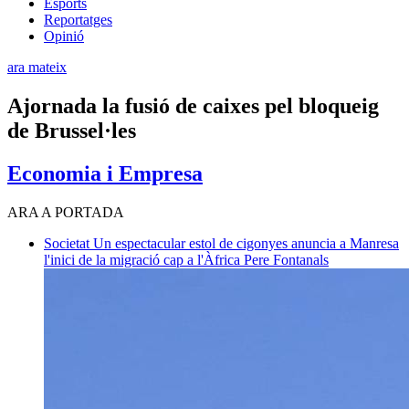
Esports
Reportatges
Opinió
ara mateix
Ajornada la fusió de caixes pel bloqueig
de Brussel·les
Economia i Empresa
ARA A PORTADA
Societat
Un espectacular estol de cigonyes anuncia a Manresa
l'inici de la migració cap a l'Àfrica
Pere Fontanals