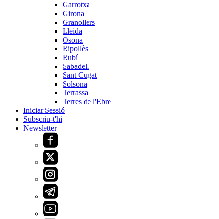
Garrotxa
Girona
Granollers
Lleida
Osona
Ripollès
Rubí
Sabadell
Sant Cugat
Solsona
Terrassa
Terres de l'Ebre
Iniciar Sessió
Subscriu-t'hi
Newsletter