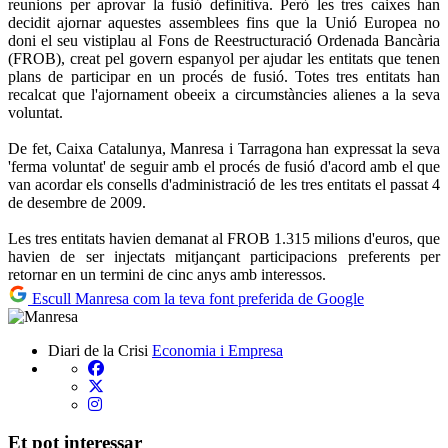
reunions per aprovar la fusió definitiva. Però les tres caixes han
decidit ajornar aquestes assemblees fins que la Unió Europea no
doni el seu vistiplau al Fons de Reestructuració Ordenada Bancària
(FROB), creat pel govern espanyol per ajudar les entitats que tenen
plans de participar en un procés de fusió. Totes tres entitats han
recalcat que l'ajornament obeeix a circumstàncies alienes a la seva
voluntat.
De fet, Caixa Catalunya, Manresa i Tarragona han expressat la seva
'ferma voluntat' de seguir amb el procés de fusió d'acord amb el que
van acordar els consells d'administració de les tres entitats el passat 4
de desembre de 2009.
Les tres entitats havien demanat al FROB 1.315 milions d'euros, que
havien de ser injectats mitjançant participacions preferents per
retornar en un termini de cinc anys amb interessos.
Escull Manresa com la teva font preferida de Google
Diari de la Crisi
Economia i Empresa
Et pot interessar