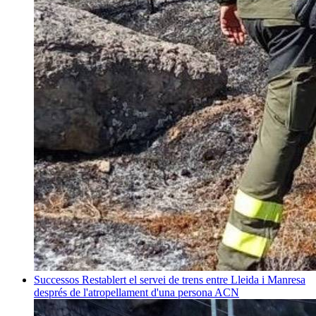
Successos
Restablert el servei de trens entre Lleida i Manresa
després de l'atropellament d'una persona
ACN