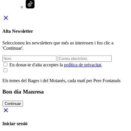
close
Alta Newsletter
Seleccioneu les newsletters que més us interessen i feu clic a
'Continuar'.
En donar-te d'alta acceptes la
política de privacitat
.
Els temes del Bages i del Moianès, cada matí per Pere Fontanals
Bon dia Manresa
Continuar
close
Iniciar sessió