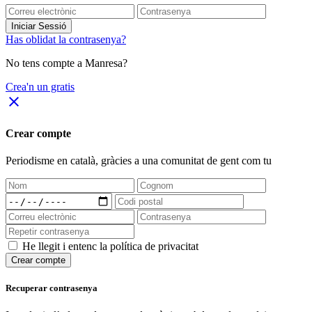
Iniciar Sessió
Has oblidat la contrasenya?
No tens compte a Manresa?
Crea'n un gratis
close
Crear compte
Periodisme
en català
, gràcies a una comunitat de gent com tu
He llegit i entenc la política de privacitat
Crear compte
Recuperar contrasenya