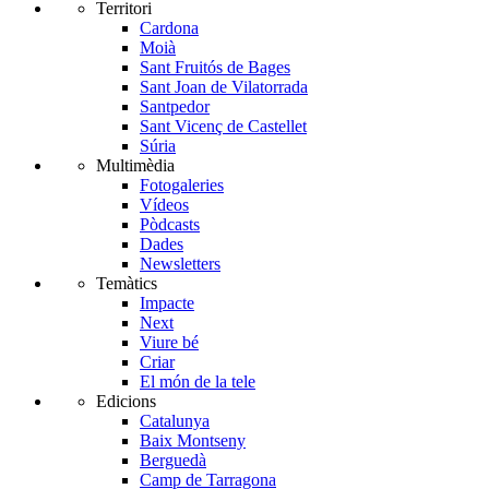
Territori
Cardona
Moià
Sant Fruitós de Bages
Sant Joan de Vilatorrada
Santpedor
Sant Vicenç de Castellet
Súria
Multimèdia
Fotogaleries
Vídeos
Pòdcasts
Dades
Newsletters
Temàtics
Impacte
Next
Viure bé
Criar
El món de la tele
Edicions
Catalunya
Baix Montseny
Berguedà
Camp de Tarragona