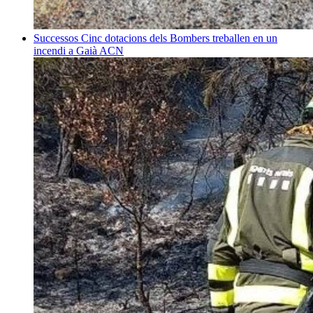
Successos
Cinc dotacions dels Bombers treballen en un
incendi a Gaià
ACN