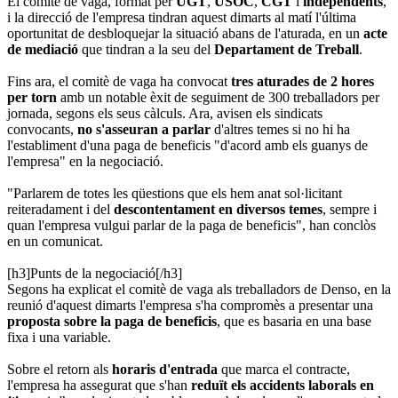
El comitè de vaga, format per
UGT
,
USOC
,
CGT
i
independents
,
i la direcció de l'empresa tindran aquest dimarts al matí l'última
oportunitat de desbloquejar la situació abans de l'aturada, en un
acte
de mediació
que tindran a la seu del
Departament de Treball
.
Fins ara, el comitè de vaga ha convocat
tres aturades de 2 hores
per torn
amb un notable èxit de seguiment de 300 treballadors per
jornada, segons els seus càlculs. Ara, avisen els sindicats
convocants,
no s'asseuran a parlar
d'altres temes si no hi ha
l'establiment d'una paga de beneficis "d'acord amb els guanys de
l'empresa" en la negociació.
"Parlarem de totes les qüestions que els hem anat sol·licitant
reiteradament i del
descontentament en diversos temes
, sempre i
quan l'empresa vulgui parlar de la paga de beneficis", han conclòs
en un comunicat.
[h3]Punts de la negociació[/h3]
Segons ha explicat el comitè de vaga als treballadors de Denso, en la
reunió d'aquest dimarts l'empresa s'ha compromès a presentar una
proposta sobre la paga de beneficis
, que es basaria en una base
fixa i una variable.
Sobre el retorn als
horaris d'entrada
que marca el contracte,
l'empresa ha assegurat que s'han
reduït els accidents laborals en