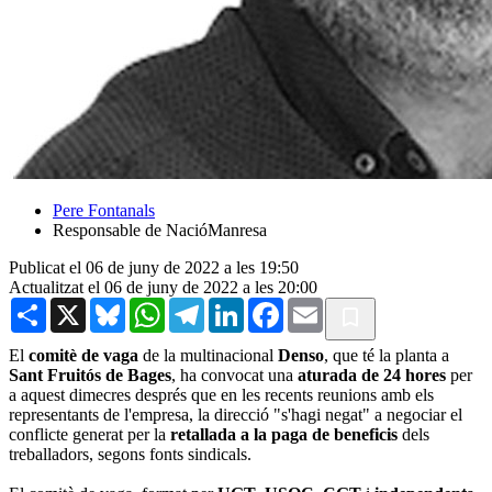
Pere Fontanals
Responsable de NacióManresa
Publicat el 06 de juny de 2022 a les 19:50
Actualitzat el 06 de juny de 2022 a les 20:00
Share
X
Bluesky
WhatsApp
Telegram
LinkedIn
Facebook
Email
El
comitè de vaga
de la multinacional
Denso
, que té la planta a
Sant Fruitós de Bages
, ha convocat una
aturada de 24 hores
per
a aquest dimecres després que en les recents reunions amb els
representants de l'empresa, la direcció "s'hagi negat" a negociar el
conflicte generat per la
retallada a la paga de beneficis
dels
treballadors, segons fonts sindicals.