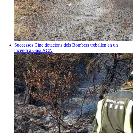
Successos
Cinc dotacions dels Bombers treballen en un
incendi a Gaià
ACN