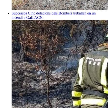
Successos
Cinc dotacions dels Bombers treballen en un
incendi a Gaià
ACN