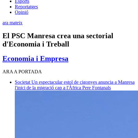
Esports
Reportatges
Opinió
ara mateix
El PSC Manresa crea una sectorial
d'Economia i Treball
Economia i Empresa
ARA A PORTADA
Societat
Un espectacular estol de cigonyes anuncia a Manresa
l'inici de la migració cap a l'Àfrica
Pere Fontanals