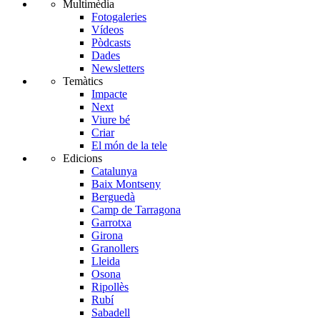
Multimèdia
Fotogaleries
Vídeos
Pòdcasts
Dades
Newsletters
Temàtics
Impacte
Next
Viure bé
Criar
El món de la tele
Edicions
Catalunya
Baix Montseny
Berguedà
Camp de Tarragona
Garrotxa
Girona
Granollers
Lleida
Osona
Ripollès
Rubí
Sabadell