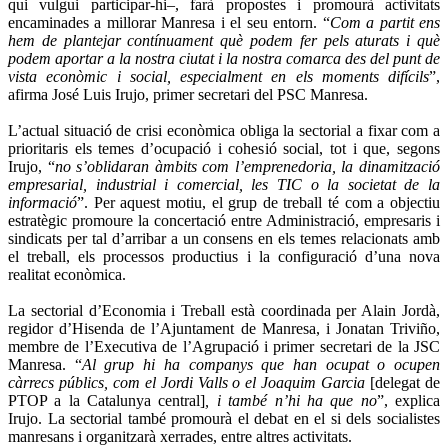
qui vulgui participar-hi–, farà propostes i promourà activitats
encaminades a millorar Manresa i el seu entorn. “
Com a partit ens
hem de plantejar contínuament què podem fer pels aturats i què
podem aportar a la nostra ciutat i la nostra comarca des del punt de
vista econòmic i social, especialment en els moments difícils
”,
afirma José Luis Irujo, primer secretari del PSC Manresa.
L’actual situació de crisi econòmica obliga la sectorial a fixar com a
prioritaris els temes d’ocupació i cohesió social, tot i que, segons
Irujo, “
no s’oblidaran àmbits com l’emprenedoria, la dinamització
empresarial, industrial i comercial, les TIC o la societat de la
informació
”. Per aquest motiu, el grup de treball té com a objectiu
estratègic promoure la concertació entre Administració, empresaris i
sindicats per tal d’arribar a un consens en els temes relacionats amb
el treball, els processos productius i la configuració d’una nova
realitat econòmica.
La sectorial d’Economia i Treball està coordinada per Alain Jordà,
regidor d’Hisenda de l’Ajuntament de Manresa, i Jonatan Triviño,
membre de l’Executiva de l’Agrupació i primer secretari de la JSC
Manresa. “
Al grup hi ha companys que han ocupat o ocupen
càrrecs públics, com el Jordi Valls o el Joaquim Garcia
[delegat de
PTOP a la Catalunya central]
, i també n’hi ha que no
”, explica
Irujo. La sectorial també promourà el debat en el si dels socialistes
manresans i organitzarà xerrades, entre altres activitats.