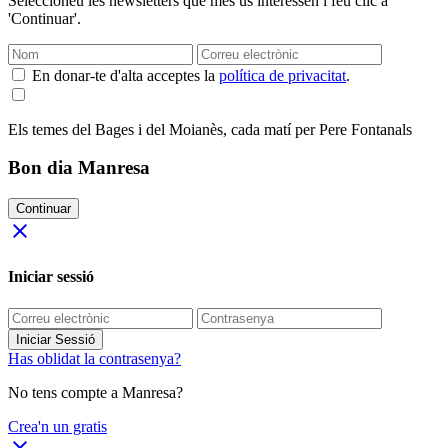
Seleccioneu les newsletters que més us interessen i feu clic a
'Continuar'.
En donar-te d'alta acceptes la
política de privacitat
.
Els temes del Bages i del Moianès, cada matí per Pere Fontanals
Bon dia Manresa
Continuar
close
Iniciar sessió
Iniciar Sessió
Has oblidat la contrasenya?
No tens compte a Manresa?
Crea'n un gratis
close