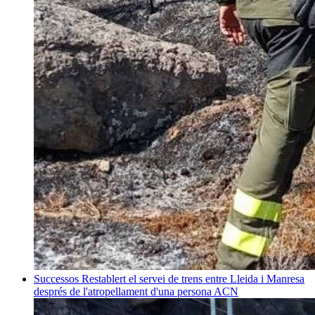
Successos
Restablert el servei de trens entre Lleida i Manresa
després de l'atropellament d'una persona
ACN