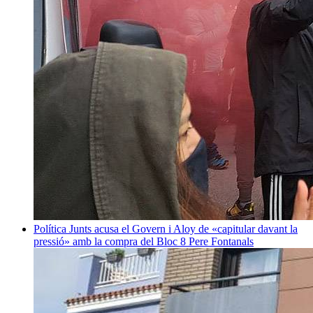
Política
Junts acusa el Govern i Aloy de «capitular davant la
pressió» amb la compra del Bloc 8
Pere Fontanals