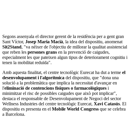
Segons assenyala el director gerent de la residència per a gent gran
Sant Víctor,
Josep Maria Macià
, la idea del dispositiu, anomenat
Sit2Stand
, "va néixer de l'objectiu de millorar la qualitat assistencial
que reben les
persones grans
en la prevenció de caigudes,
especialment les que pateixen algun tipus de deteriorament cognitiu i
tenen la mobilitat reduïda".
Amb aquesta finalitat, el centre tecnològic Eurecat ha dut a terme
el
desenvolupament i l'algorítmica
del dispositiu, que "dona una
solució a la problemàtica que implica la necessitat d'avançar en
l'
eliminació de contencions físiques o farmacològiques
i
minimitzar el risc de possibles caigudes que això pot implicar",
destaca el responsable de Desenvolupament de Negoci del sector
Wellness Industries del centre tecnològic Eurecat,
Xavi Catasús
. El
dispositiu es presenta en el
Mobile World Congress
que se celebra
a Barcelona.