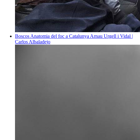
Boscos
Anatomia del foc a Catalunya
Arnau Urgell i Vidal |
Carlos Albaladejo