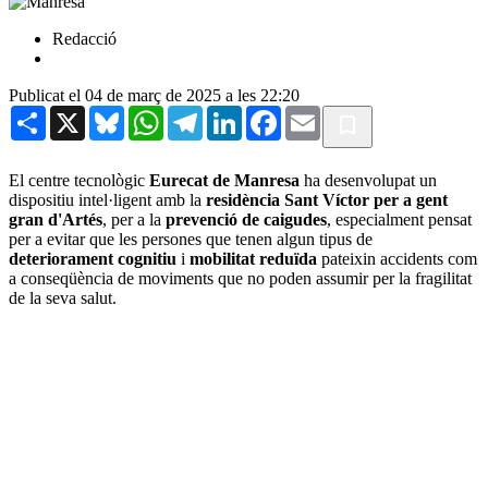
Redacció
Publicat el 04 de març de 2025 a les 22:20
Share
X
Bluesky
WhatsApp
Telegram
LinkedIn
Facebook
Email
El centre tecnològic
Eurecat de Manresa
ha desenvolupat un
dispositiu intel·ligent amb la
residència Sant Víctor per a gent
gran d'Artés
, per a la
prevenció de caigudes
, especialment pensat
per a evitar que les persones que tenen algun tipus de
deteriorament cognitiu
i
mobilitat reduïda
pateixin accidents com
a conseqüència de moviments que no poden assumir per la fragilitat
de la seva salut.