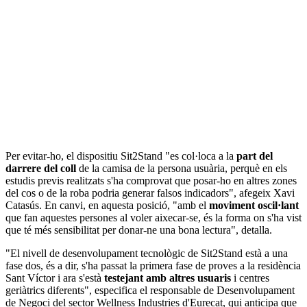
Per evitar-ho, el dispositiu Sit2Stand "es col·loca a la
part del
darrere del coll
de la camisa de la persona usuària, perquè en els
estudis previs realitzats s'ha comprovat que posar-ho en altres zones
del cos o de la roba podria generar falsos indicadors", afegeix Xavi
Catasús. En canvi, en aquesta posició, "amb el
moviment oscil·lant
que fan aquestes persones al voler aixecar-se, és la forma on s'ha vist
que té més sensibilitat per donar-ne una bona lectura", detalla.
"El nivell de desenvolupament tecnològic de Sit2Stand està a una
fase dos, és a dir, s'ha passat la primera fase de proves a la residència
Sant Víctor i ara s'està
testejant amb altres usuaris
i centres
geriàtrics diferents", especifica el responsable de Desenvolupament
de Negoci del sector Wellness Industries d'Eurecat, qui anticipa que