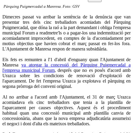
Pàrquing Puigmercadal a Manresa. Foto: GSV
Dimecres passat va arribar la sentència de la denúncia que van
presentar tres dels cinc treballadors acomiadats del Pàrquing
Puigmercadal, que dóna la raó a la part demandant i obliga l'empresa
municipal Forum a readmetre'ls o a pagar-los una indemnització per
acomiadament improcedent, en comptes de la d'acomiadament per
motius objectius que havien cobrat el març passat en fer-los fora.
L'Ajuntament de Manresa respon de manera subsidiària.
Els fets es remunten a l'1 d'abril d'enguany quan l'Ajuntament de
Manresa
va atorgar la concessió del Pàrquing Puigmercadal a
l'empresa municipal Forum
, després que no es posés d'acord amb
Urazca sobre les condicions de renovació d'explotació de
l'aparcament. De fet l'empresa Urazca ja explotava el pàrquing en
segona pròrroga del conveni original.
Al no arribar a l'acord amb l'Ajuntament, el 31 de març Urazca
acomiadava els cinc treballadors que tenia a la plantilla de
l'aparcament per causes objectives. Aquest és el procediment
habitual quan una concessió municipal amb plantilla canvia de
concessionària, abans que la nova empresa adjudicatària assumeixi
el negoci i doni d'alta els mateixos treballadors.