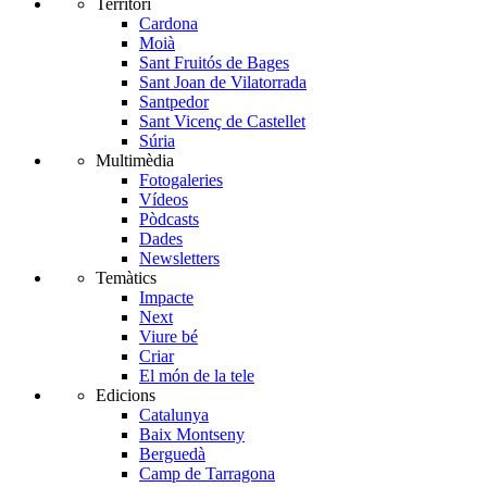
Territori
Cardona
Moià
Sant Fruitós de Bages
Sant Joan de Vilatorrada
Santpedor
Sant Vicenç de Castellet
Súria
Multimèdia
Fotogaleries
Vídeos
Pòdcasts
Dades
Newsletters
Temàtics
Impacte
Next
Viure bé
Criar
El món de la tele
Edicions
Catalunya
Baix Montseny
Berguedà
Camp de Tarragona