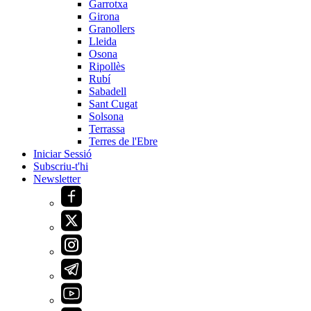
Garrotxa
Girona
Granollers
Lleida
Osona
Ripollès
Rubí
Sabadell
Sant Cugat
Solsona
Terrassa
Terres de l'Ebre
Iniciar Sessió
Subscriu-t'hi
Newsletter