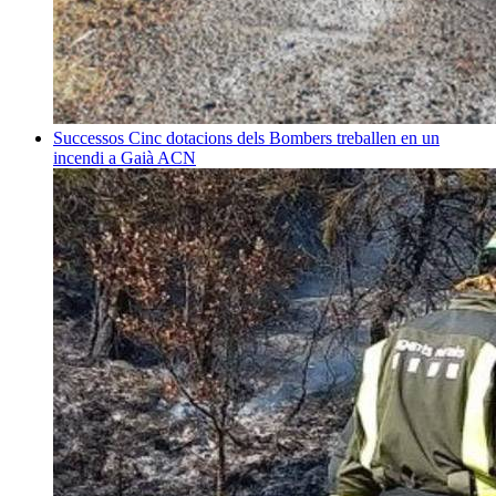
Successos
Cinc dotacions dels Bombers treballen en un
incendi a Gaià
ACN