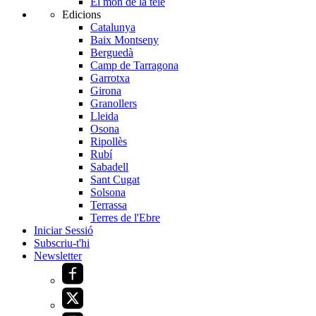
El món de la tele
Edicions
Catalunya
Baix Montseny
Berguedà
Camp de Tarragona
Garrotxa
Girona
Granollers
Lleida
Osona
Ripollès
Rubí
Sabadell
Sant Cugat
Solsona
Terrassa
Terres de l'Ebre
Iniciar Sessió
Subscriu-t'hi
Newsletter