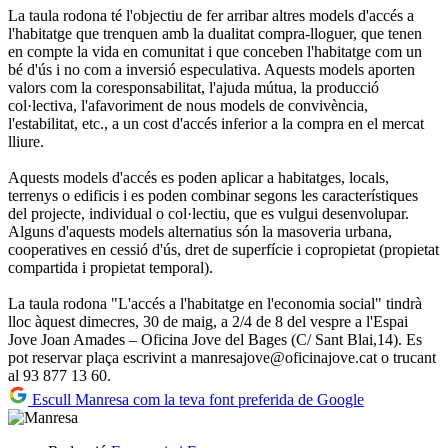
La taula rodona té l'objectiu de fer arribar altres models d'accés a
l'habitatge que trenquen amb la dualitat compra-lloguer, que tenen
en compte la vida en comunitat i que conceben l'habitatge com un
bé d'ús i no com a inversió especulativa. Aquests models aporten
valors com la coresponsabilitat, l'ajuda mútua, la producció
col·lectiva, l'afavoriment de nous models de convivència,
l'estabilitat, etc., a un cost d'accés inferior a la compra en el mercat
lliure.
Aquests models d'accés es poden aplicar a habitatges, locals,
terrenys o edificis i es poden combinar segons les característiques
del projecte, individual o col·lectiu, que es vulgui desenvolupar.
Alguns d'aquests models alternatius són la masoveria urbana,
cooperatives en cessió d'ús, dret de superfície i copropietat (propietat
compartida i propietat temporal).
La taula rodona "L'accés a l'habitatge en l'economia social" tindrà
lloc àquest dimecres, 30 de maig, a 2/4 de 8 del vespre a l'Espai
Jove Joan Amades – Oficina Jove del Bages (C/ Sant Blai,14). Es
pot reservar plaça escrivint a manresajove@oficinajove.cat o trucant
al 93 877 13 60.
Escull Manresa com la teva font preferida de Google