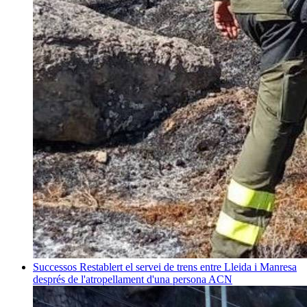
Successos
Restablert el servei de trens entre Lleida i Manresa
després de l'atropellament d'una persona
ACN