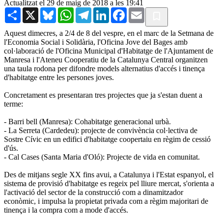
Actualitzat el 29 de maig de 2018 a les 19:41
Share
X
Bluesky
WhatsApp
Telegram
LinkedIn
Facebook
Email
Aquest dimecres, a 2/4 de 8 del vespre, en el marc de la Setmana de
l'Economia Social i Solidària, l'Oficina Jove del Bages amb
col·laboració de l'Oficina Municipal d'Habitatge de l'Ajuntament de
Manresa i l'Ateneu Cooperatiu de la Catalunya Central organitzen
una taula rodona per difondre models alternatius d'accés i tinença
d'habitatge entre les persones joves.
Concretament es presentaran tres projectes que ja s'estan duent a
terme:
- Barri bell (Manresa): Cohabitatge generacional urbà.
- La Serreta (Cardedeu): projecte de convivència col·lectiva de
Sostre Cívic en un edifici d'habitatge coopertaiu en règim de cessió
d'ús.
- Cal Cases (Santa Maria d'Oló): Projecte de vida en comunitat.
Des de mitjans segle XX fins avui, a Catalunya i l'Estat espanyol, el
sistema de provisió d'habitatge es regeix pel lliure mercat, s'orienta a
l'activació del sector de la construcció com a dinamitzador
econòmic, i impulsa la propietat privada com a règim majoritari de
tinença i la compra com a mode d'accés.