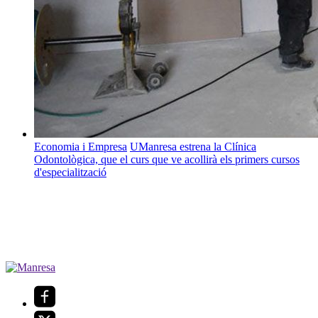
Economia i Empresa
UManresa estrena la Clínica
Odontològica, que el curs que ve acollirà els primers cursos
d'especialització