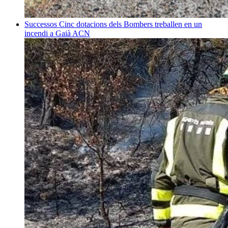
Successos
Cinc dotacions dels Bombers treballen en un
incendi a Gaià
ACN