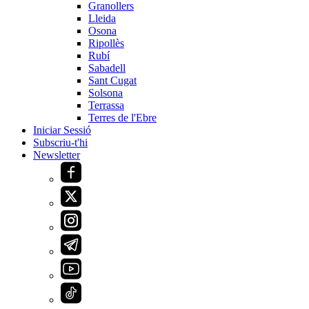
Granollers
Lleida
Osona
Ripollès
Rubí
Sabadell
Sant Cugat
Solsona
Terrassa
Terres de l'Ebre
Iniciar Sessió
Subscriu-t'hi
Newsletter