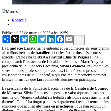
Redacció
Publicat el 22 de març de 2023 a les 19:59
Share
X
Bluesky
WhatsApp
Telegram
LinkedIn
Facebook
Email
La
Fundació Lacetània
ha entregat aquest dimecres els seus premis
als millors treballs de
batxillerat
i
cicles formatius
dels centres
adscrits. L'acte s'ha celebrat a l'
institut Lluís de Peguera
i ha
comptat amb l'assistència de l'alcalde de Manresa,
Marc Aloy
, la
presidenta de la Fundació Lacetània,
Sílvia Gratacòs
, l'alumnat i les
seves famílies, professors i professores, i també les empreses
col·laboradores de la Fundació, a qui s'ha fet un reconeixement per
la tasca formativa que fan acollint els alumnes en pràctiques.
La presidenta de la Fundació Lacetània i de la
Cambra de Comerç
de Manresa
, Sílvia Gratacòs, ha posat en valor aquests guardons
que, ha dit, "donen visibilitat als treballs i als nois i noies que hi ha al
darrere". També ha tingut paraules d'agraïment i reconeixement a les
empreses que acullen
alumnes en pràctiques
i que han recollit un
diploma. Gratacòs ha fet referència a l'acte de lliurament dels