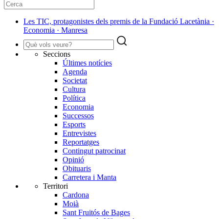
Les TIC, protagonistes dels premis de la Fundació Lacetània ·
Economia · Manresa
Seccions
Últimes notícies
Agenda
Societat
Cultura
Política
Economia
Successos
Esports
Entrevistes
Reportatges
Contingut patrocinat
Opinió
Obituaris
Carretera i Manta
Territori
Cardona
Moià
Sant Fruitós de Bages