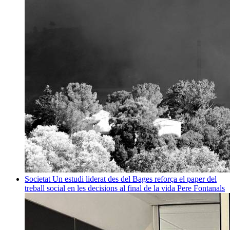
Societat
Un estudi liderat des del Bages reforça el paper del
treball social en les decisions al final de la vida
Pere Fontanals