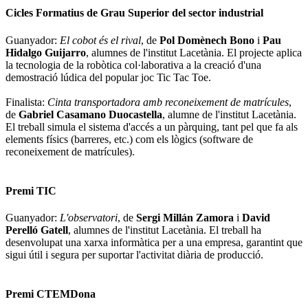
Cicles Formatius de Grau Superior del sector industrial
Guanyador:
El cobot és el rival
, de
Pol Domènech Bono
i
Pau
Hidalgo Guijarro
, alumnes de l'institut Lacetània. El projecte aplica
la tecnologia de la robòtica col·laborativa a la creació d'una
demostració lúdica del popular joc Tic Tac Toe.
Finalista:
Cinta transportadora amb reconeixement de matrícules
,
de
Gabriel Casamano Duocastella
, alumne de l'institut Lacetània.
El treball simula el sistema d'accés a un pàrquing, tant pel que fa als
elements físics (barreres, etc.) com els lògics (software de
reconeixement de matrícules).
Premi TIC
Guanyador:
L'observatori
, de
Sergi Millán Zamora
i
David
Perelló Gatell
, alumnes de l'institut Lacetània. El treball ha
desenvolupat una xarxa informàtica per a una empresa, garantint que
sigui útil i segura per suportar l'activitat diària de producció.
Premi CTEMDona