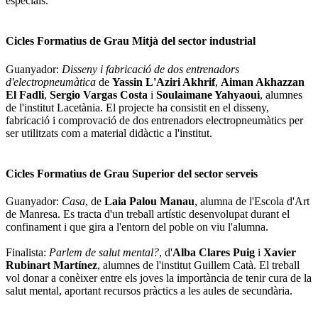
especials.
Cicles Formatius de Grau Mitjà del sector industrial
Guanyador:
Disseny i fabricació de dos entrenadors
d'electropneumàtica
de
Yassin L'Aziri Akhrif
,
Aiman Akhazzan
El Fadli
,
Sergio Vargas Costa
i
Soulaimane Yahyaoui
, alumnes
de l'institut Lacetània. El projecte ha consistit en el disseny,
fabricació i comprovació de dos entrenadors electropneumàtics per
ser utilitzats com a material didàctic a l'institut.
Cicles Formatius de Grau Superior del sector serveis
Guanyador:
Casa
, de
Laia Palou Manau
, alumna de l'Escola d'Art
de Manresa. Es tracta d'un treball artístic desenvolupat durant el
confinament i que gira a l'entorn del poble on viu l'alumna.
Finalista:
Parlem de salut mental?
, d'
Alba Clares Puig
i
Xavier
Rubinart Martínez
, alumnes de l'institut Guillem Catà. El treball
vol donar a conèixer entre els joves la importància de tenir cura de la
salut mental, aportant recursos pràctics a les aules de secundària.