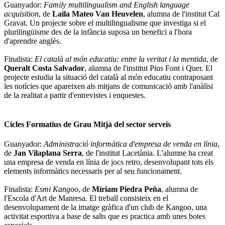
Guanyador:
Family multilingualism and English language
acquisition
, de
Laila Mateo Van Heuvelen
, alumna de l'institut Cal
Gravat. Un projecte sobre el multilingualisme que investiga si el
plurilingüisme des de la infància suposa un benefici a l'hora
d'aprendre anglès.
Finalista:
El català al món educatiu: entre la veritat i la mentida
, de
Queralt Costa Salvador
, alumna de l'institut Pius Font i Quer. El
projecte estudia la situació del català al món educatiu contraposant
les notícies que apareixen als mitjans de comunicació amb l'anàlisi
de la realitat a partir d'entrevistes i enquestes.
Cicles Formatius de Grau Mitjà del sector serveis
Guanyador:
Administració informàtica d'empresa de venda en línia
,
de
Jan Vilaplana Serra
, de l'institut Lacetània. L'alumne ha creat
una empresa de venda en línia de jocs retro, desenvolupant tots els
elements informàtics necessaris per al seu funcionament.
Finalista:
Esmi Kangoo
, de
Míriam Piedra Peña
, alumna de
l'Escola d'Art de Manresa. El treball consisteix en el
desenvolupament de la imatge gràfica d'un club de Kangoo, una
activitat esportiva a base de salts que es practica amb unes botes