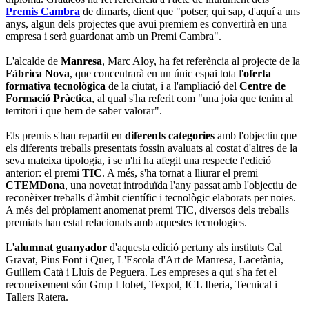
Premis Cambra
de dimarts, dient que "potser, qui sap, d'aquí a uns
anys, algun dels projectes que avui premiem es convertirà en una
empresa i serà guardonat amb un Premi Cambra".
L'alcalde de
Manresa
, Marc Aloy, ha fet referència al projecte de la
Fàbrica Nova
, que concentrarà en un únic espai tota l'
oferta
formativa tecnològica
de la ciutat, i a l'ampliació del
Centre de
Formació Pràctica
, al qual s'ha referit com "una joia que tenim al
territori i que hem de saber valorar".
Els premis s'han repartit en
diferents categories
amb l'objectiu que
els diferents treballs presentats fossin avaluats al costat d'altres de la
seva mateixa tipologia, i se n'hi ha afegit una respecte l'edició
anterior: el premi
TIC
. A més, s'ha tornat a lliurar el premi
CTEMDona
, una novetat introduïda l'any passat amb l'objectiu de
reconèixer treballs d'àmbit científic i tecnològic elaborats per noies.
A més del pròpiament anomenat premi TIC, diversos dels treballs
premiats han estat relacionats amb aquestes tecnologies.
L'
alumnat guanyador
d'aquesta edició pertany als instituts Cal
Gravat, Pius Font i Quer, L'Escola d'Art de Manresa, Lacetània,
Guillem Catà i Lluís de Peguera. Les empreses a qui s'ha fet el
reconeixement són Grup Llobet, Texpol, ICL Iberia, Tecnical i
Tallers Ratera.