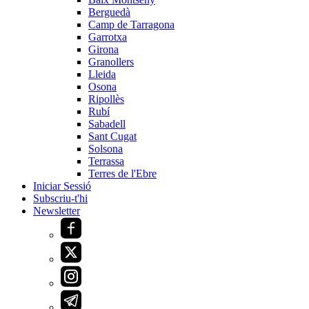
Berguedà
Camp de Tarragona
Garrotxa
Girona
Granollers
Lleida
Osona
Ripollès
Rubí
Sabadell
Sant Cugat
Solsona
Terrassa
Terres de l'Ebre
Iniciar Sessió
Subscriu-t'hi
Newsletter