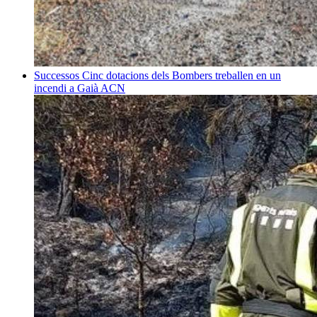
Successos
Cinc dotacions dels Bombers treballen en un
incendi a Gaià
ACN