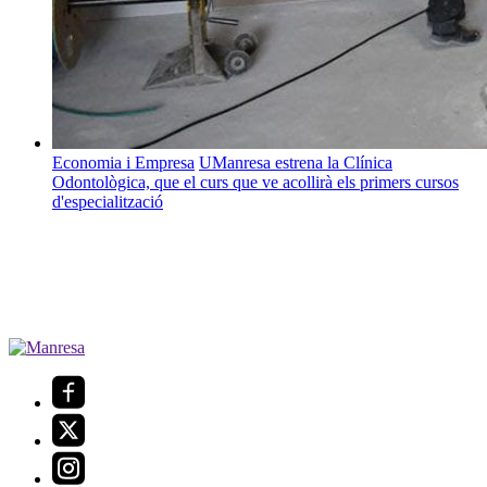
Economia i Empresa
UManresa estrena la Clínica
Odontològica, que el curs que ve acollirà els primers cursos
d'especialització