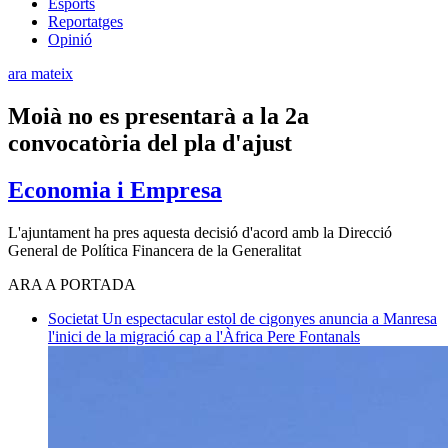
Esports
Reportatges
Opinió
ara mateix
Moià no es presentarà a la 2a
convocatòria del pla d'ajust
Economia i Empresa
L'ajuntament ha pres aquesta decisió d'acord amb la Direcció
General de Política Financera de la Generalitat
ARA A PORTADA
Societat
Un espectacular estol de cigonyes anuncia a Manresa
l'inici de la migració cap a l'Àfrica
Pere Fontanals