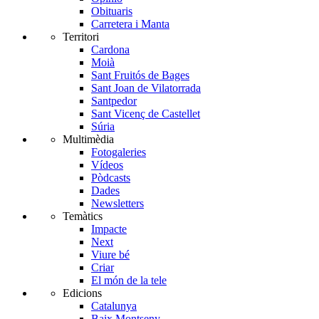
Obituaris
Carretera i Manta
Territori
Cardona
Moià
Sant Fruitós de Bages
Sant Joan de Vilatorrada
Santpedor
Sant Vicenç de Castellet
Súria
Multimèdia
Fotogaleries
Vídeos
Pòdcasts
Dades
Newsletters
Temàtics
Impacte
Next
Viure bé
Criar
El món de la tele
Edicions
Catalunya
Baix Montseny