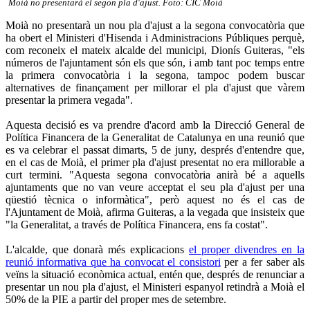
Moià no presentarà el segon pla d'ajust. Foto: CIC Moià
Moià no presentarà un nou pla d'ajust a la segona convocatòria que
ha obert el Ministeri d'Hisenda i Administracions Públiques perquè,
com reconeix el mateix alcalde del municipi, Dionís Guiteras, "els
números de l'ajuntament són els que són, i amb tant poc temps entre
la primera convocatòria i la segona, tampoc podem buscar
alternatives de finançament per millorar el pla d'ajust que vàrem
presentar la primera vegada".
Aquesta decisió es va prendre d'acord amb la Direcció General de
Política Financera de la Generalitat de Catalunya en una reunió que
es va celebrar el passat dimarts, 5 de juny, després d'entendre que,
en el cas de Moià, el primer pla d'ajust presentat no era millorable a
curt termini. "Aquesta segona convocatòria anirà bé a aquells
ajuntaments que no van veure acceptat el seu pla d'ajust per una
qüestió tècnica o informàtica", però aquest no és el cas de
l'Ajuntament de Moià, afirma Guiteras, a la vegada que insisteix que
"la Generalitat, a través de Política Financera, ens fa costat".
L'alcalde, que donarà més explicacions
el proper divendres en la
reunió informativa que ha convocat el consistori
per a fer saber als
veïns la situació econòmica actual, entén que, després de renunciar a
presentar un nou pla d'ajust, el Ministeri espanyol retindrà a Moià el
50% de la PIE a partir del proper mes de setembre.